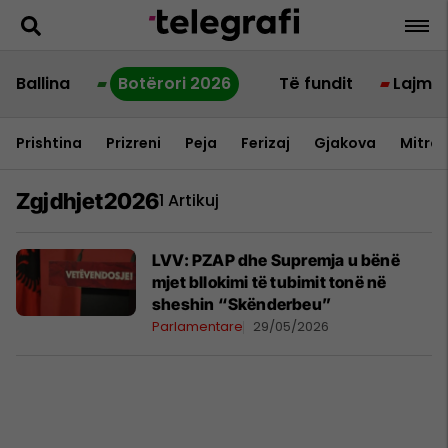
Ballina
Botërori 2026
Të fundit
Lajme
Prishtina
Prizreni
Peja
Ferizaj
Gjakova
Mitrov
Zgjdhjet2026
1 Artikuj
LVV: PZAP dhe Supremja u bënë
mjet bllokimi të tubimit tonë në
sheshin “Skënderbeu”
Parlamentare
29/05/2026