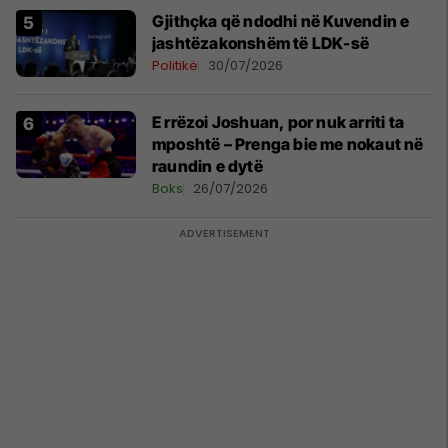
Gjithçka që ndodhi në Kuvendin e
jashtëzakonshëm të LDK-së
Politikë
30/07/2026
E rrëzoi Joshuan, por nuk arriti ta
mposhtë – Prenga bie me nokaut në
raundin e dytë
Boks
26/07/2026