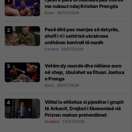
me nokaut ndaj Kristian Prengës
Boks
26/07/2026
Pesë ditë pas marrjes së detyrës,
shefi i ri i ushtrisë ukrainase
urdhëron kontroll të madh
Evropa
26/07/2026
Vetëm dy raunde dhe miliona euro
në xhep, zbulohet sa fituan Joshua
e Prenga
Boks
26/07/2026
Vëllai iu etiketua si pjesëtar i grupit
të Arkanit, Drejtori i Ekonomisë në
Prizren mohon pretendimet
Drejtësi
24/07/2026