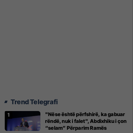
Trend Telegrafi
"Nëse është përfshirë, ka gabuar
rëndë, nuk i falet", Abdixhiku i çon
“selam” Përparim Ramës