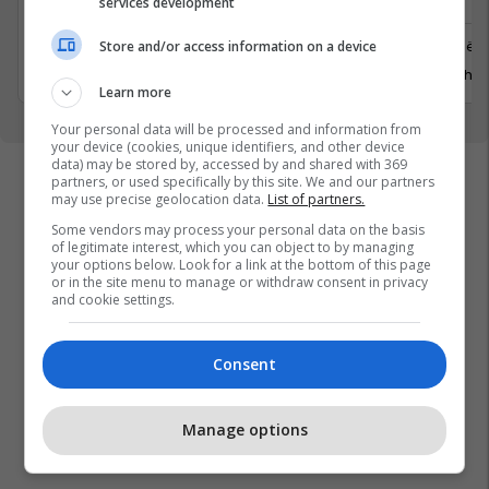
services development
Ferizaj
Prishtinë
Store and/or access information on a device
3 Gusht 2026
29 Gusht 
Learn more
Your personal data will be processed and information from
your device (cookies, unique identifiers, and other device
data) may be stored by, accessed by and shared with 369
partners, or used specifically by this site. We and our partners
may use precise geolocation data.
List of partners.
Some vendors may process your personal data on the basis
of legitimate interest, which you can object to by managing
your options below. Look for a link at the bottom of this page
or in the site menu to manage or withdraw consent in privacy
and cookie settings.
Consent
Manage options