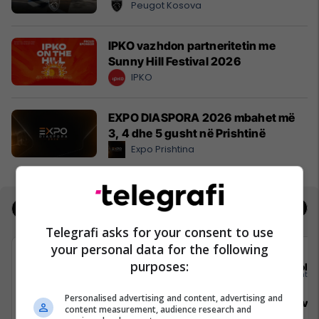
Peugot Kosova
IPKO vazhdon partneritetin me
Sunny Hill Festival 2026
IPKO
EXPO DIASPORA 2026 mbahet më
3, 4 dhe 5 gusht në Prishtinë
Expo Prishtina
Jobs
Real Estate
Telegrafi asks for your consent to use
your personal data for the following
purposes:
Elkos Group
Sola
Personalised advertising and content, advertising and
Specialist Mishi (Kasap)
Sales Deve
content measurement, audience research and
Manager