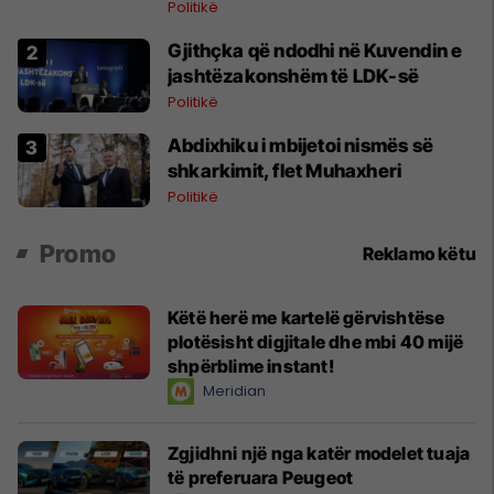
Politikë
Gjithçka që ndodhi në Kuvendin e
jashtëzakonshëm të LDK-së
Politikë
Abdixhiku i mbijetoi nismës së
shkarkimit, flet Muhaxheri
Politikë
Promo
Reklamo këtu
Këtë herë me kartelë gërvishtëse
plotësisht digjitale dhe mbi 40 mijë
shpërblime instant!
Meridian
Zgjidhni një nga katër modelet tuaja
të preferuara Peugeot