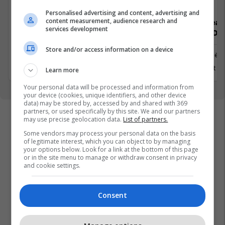
Personalised advertising and content, advertising and
content measurement, audience research and
Senior Product Designer (UX/UI) 4-
Senior Lead
services development
Day Workweek
.NET) 4-Da
Store and/or access information on a device
Prishtinë
Prishtinë
7 Gusht 2026
5 Gusht 2
Learn more
Your personal data will be processed and information from
your device (cookies, unique identifiers, and other device
data) may be stored by, accessed by and shared with 369
partners, or used specifically by this site. We and our partners
may use precise geolocation data.
List of partners.
Some vendors may process your personal data on the basis
of legitimate interest, which you can object to by managing
your options below. Look for a link at the bottom of this page
or in the site menu to manage or withdraw consent in privacy
and cookie settings.
Consent