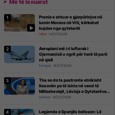
Më të lexuarat
Prania e shtuar e gjarpërinjve në
lumin Morava në Viti, kërkohet
kujdes nga qytetarët
Vitia
14/07/2026
Aeroplani më i ri luftarak i
Gjermanisë u ngrit për herë të parë
në qiell
Evropa
16/07/2026
Tha se do ta pastronte etnikisht
Kosovën po të ishte në vend të
Millosheviqit, Lëvizja e Qytetarëve
të Lirë në Serbi kërkon shkarkimin e
Serbia
14/07/2026
menjëhershëm të Snezhana
Paunoviq
Legjenda e Spanjës befason: Lë