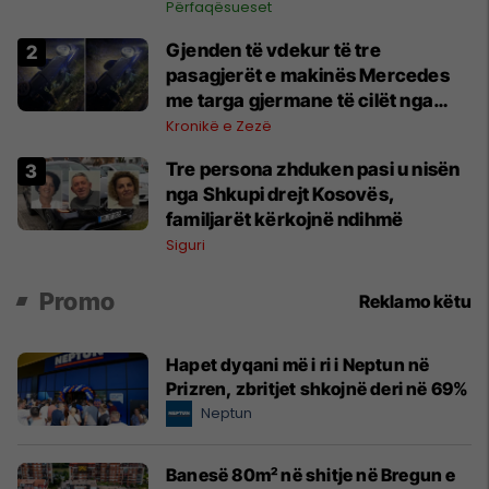
Përfaqësueset
Gjenden të vdekur të tre
pasagjerët e makinës Mercedes
me targa gjermane të cilët nga
Shkupi u nisën drejt Kosovës
Kronikë e Zezë
Tre persona zhduken pasi u nisën
nga Shkupi drejt Kosovës,
familjarët kërkojnë ndihmë
Siguri
Promo
Reklamo këtu
Hapet dyqani më i ri i Neptun në
Prizren, zbritjet shkojnë deri në 69%
Neptun
Banesë 80m² në shitje në Bregun e