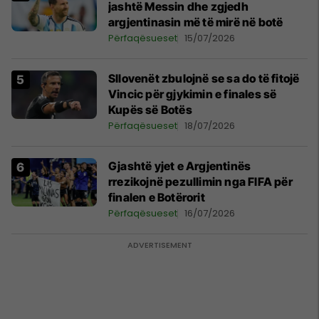
jashtë Messin dhe zgjedh
argjentinasin më të mirë në botë
Përfaqësueset
15/07/2026
Sllovenët zbulojnë se sa do të fitojë
Vincic për gjykimin e finales së
Kupës së Botës
Përfaqësueset
18/07/2026
Gjashtë yjet e Argjentinës
rrezikojnë pezullimin nga FIFA për
finalen e Botërorit
Përfaqësueset
16/07/2026