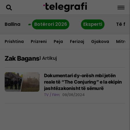
Ballina
Botërori 2026
Eksperti
Të fu
Prishtina
Prizreni
Peja
Ferizaj
Gjakova
Mitrov
Zak Bagans
1 Artikuj
Dokumentari dy-orësh mbi jetën
reale të “The Conjuring” e la ekipin
jashtëzakonisht të sëmurë
TV / Film
09/06/2024