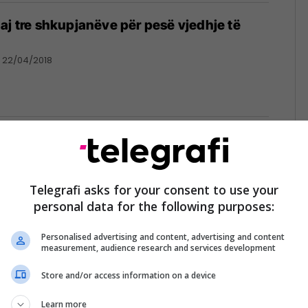
aj tre shkupjanëve për pesë vjedhje të
22/04/2018
 në Shkup janë vjedhur më shumë se 125
19/04/2018
Telegrafi asks for your consent to use your
personal data for the following purposes:
Personalised advertising and content, advertising and content
measurement, audience research and services development
ë në një banesë në Gjorçe Petrov të
Store and/or access information on a device
18/04/2018
Learn more