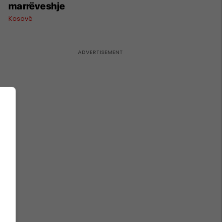
marrëveshje
Kosovë