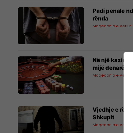
Padi penale nd
rënda
Maqedonia e Veriut
Në një kazino
mijë denarë
Maqedonia e Veriut
Vjedhje e rënd
Shkupit
Maqedonia e Veriut