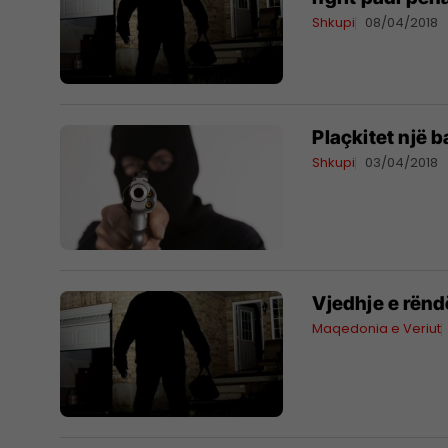
Shkupi
08/04/2018
Plaçkitet një 
Shkupi
03/04/2018
Vjedhje e rënd
Maqedonia e Veriut