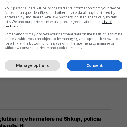
Your personal data will be processed and information from your device
(cookies, unique identifiers, and other device data) may be stored by,
accessed by and shared with 369 partners, or used specifically by this
site. We and our partners may use precise geolocation data.
List of
partners.
Some vendors may process your personal data on the basis of legitimate
interest, which you can object to by managing your options below. Look
for a link at the bottom of this page or in the site menu to manage or
withdraw consent in privacy and cookie settings.
Manage options
Consent
ësim serioz për banorët e Shkupit
kitësi i një barnatore në Shkup, policia
le ndaj tij