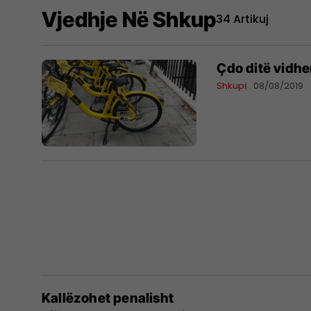
Vjedhje Në Shkup
34 Artikuj
Çdo ditë vidhe
Shkupi
08/08/2019
Kallëzohet penalisht