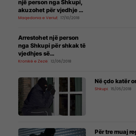
një person nga Shkupi,
akuzohet për vjedhje në
një barnatore
Maqedonia e Veriut
17/10/2018
Arrestohet një person
nga Shkupi për shkak të
vjedhjes së
motoçikletës
Kronikë e Zezë
12/06/2018
Në çdo katër o
Shkupi
15/05/2018
Për tre muaj r