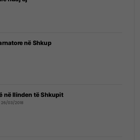
barnatore në Shkup
ë në Ilinden të Shkupit
26/03/2018