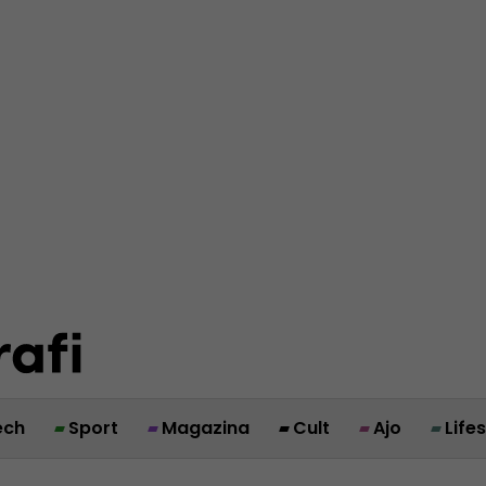
ech
Sport
Magazina
Cult
Ajo
Life