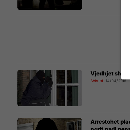
Vjedhjet shqet
Shkupi
14/04/2018
Arrestohet plaç
ngrit padi pena