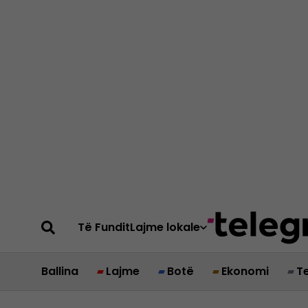
Të Fundit
Lajme lokale
Ballina
Lajme
Botë
Ekonomi
T