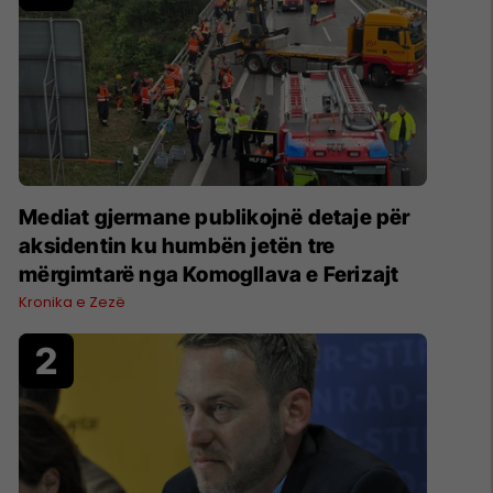
Mediat gjermane publikojnë detaje për
aksidentin ku humbën jetën tre
mërgimtarë nga Komogllava e Ferizajt
Kronika e Zezë