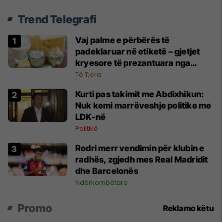
Trend Telegrafi
Vaj palme e përbërës të
padeklaruar në etiketë – gjetjet
kryesore të prezantuara nga
AUV-i pas kontrollit në sektorin e
Të Tjera
qumështit
Kurti pas takimit me Abdixhikun:
Nuk kemi marrëveshje politike me
LDK-në
Politikë
Rodri merr vendimin për klubin e
radhës, zgjedh mes Real Madridit
dhe Barcelonës
Ndërkombëtare
Promo
Reklamo këtu