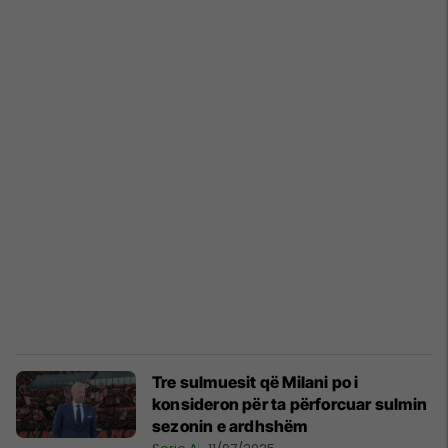
Tre sulmuesit që Milani po i
konsideron për ta përforcuar sulmin
sezonin e ardhshëm