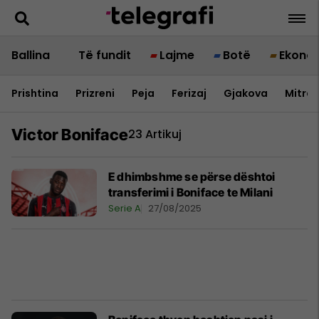
Ballina
Të fundit
Lajme
Botë
Ekono
Prishtina
Prizreni
Peja
Ferizaj
Gjakova
Mitrov
Victor Boniface
23 Artikuj
E dhimbshme se përse dështoi
transferimi i Boniface te Milani
Serie A
27/08/2025