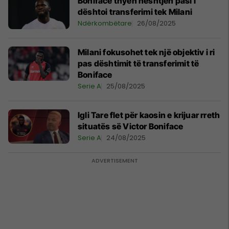
Boniface thyen heshtjen pasi i
dështoi transferimi tek Milani
Ndërkombëtare
26/08/2025
Milani fokusohet tek një objektiv i ri
pas dështimit të transferimit të
Boniface
Serie A
25/08/2025
Igli Tare flet për kaosin e krijuar rreth
situatës së Victor Boniface
Serie A
24/08/2025