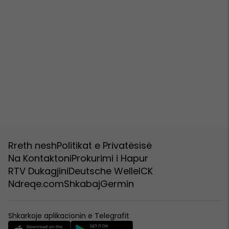
Rreth nesh
Politikat e Privatësisë
Na Kontaktoni
Prokurimi i Hapur
RTV Dukagjini
Deutsche Welle
ICK
Ndreqe.com
Shkabaj
Germin
Shkarkoje aplikacionin e Telegrafit