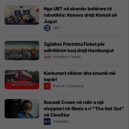
Nga UBT në skenën botërore të
robotikës: Kosova drejt Koresë së
Jugut
UBT
Zgjidhni PrishtinaTicket për
udhëtimin tuaj drejt Hamburgut
Prishtina Ticket
Karburant cilësor dhe shumë më
tepër!
Petrol Company
Russell Crowe në rolin e një
shqiptari në filmin e ri “The Get Out”
në CineStar
Cinestar