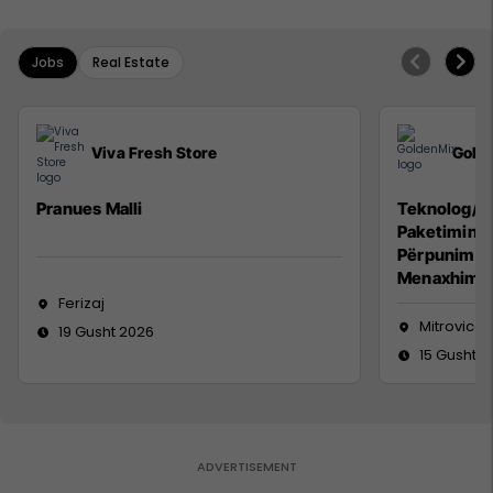
Jobs
Real Estate
Viva Fresh Store
Gold
Pranues Malli
Teknolog/e 
Paketimin e
Përpunimin 
Menaxhimin 
Ferizaj
Mitrovicë
19 Gusht 2026
15 Gusht 2