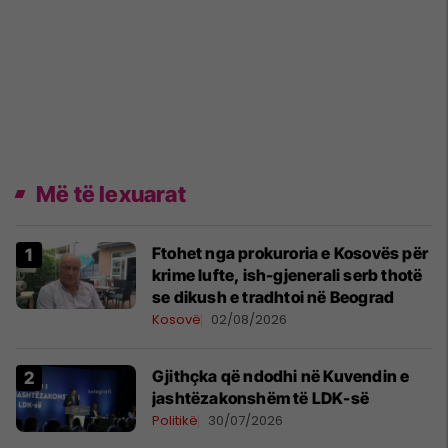
Më të lexuarat
Ftohet nga prokuroria e Kosovës për
krime lufte, ish-gjenerali serb thotë
se dikush e tradhtoi në Beograd
Kosovë
02/08/2026
Gjithçka që ndodhi në Kuvendin e
jashtëzakonshëm të LDK-së
Politikë
30/07/2026