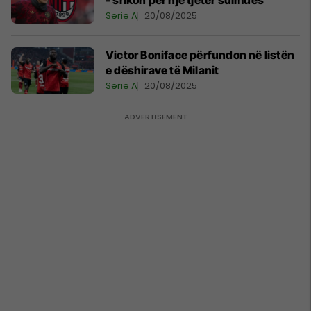
- shkon për një tjetër sulmues
Serie A
20/08/2025
Victor Boniface përfundon në listën
e dëshirave të Milanit
Serie A
20/08/2025