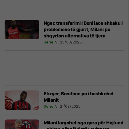
Ngec transferimi i Boniface shkaku i
problemeve të gjurit, Milani po
shqyrton alternativa të tjera
Serie A
23/08/2025
E kryer, Boniface po i bashkohet
Milanit
Serie A
21/08/2025
Milani largohet nga gara për Hojlund