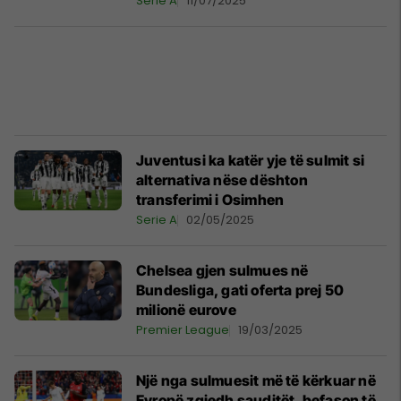
Serie A
11/07/2025
Juventusi ka katër yje të sulmit si
alternativa nëse dështon
transferimi i Osimhen
Serie A
02/05/2025
Chelsea gjen sulmues në
Bundesliga, gati oferta prej 50
milionë eurove
Premier League
19/03/2025
Një nga sulmuesit më të kërkuar në
Evropë zgjedh sauditët, befason të