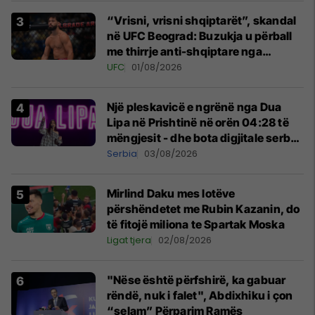
“Vrisni, vrisni shqiptarët”, skandal
në UFC Beograd: Buzukja u përball
me thirrje anti-shqiptare nga
tribunat
UFC
01/08/2026
Një pleskavicë e ngrënë nga Dua
Lipa në Prishtinë në orën 04:28 të
mëngjesit - dhe bota digjitale serbe
shpall gjendjen e luftës
Serbia
03/08/2026
Mirlind Daku mes lotëve
përshëndetet me Rubin Kazanin, do
të fitojë miliona te Spartak Moska
Ligat tjera
02/08/2026
"Nëse është përfshirë, ka gabuar
rëndë, nuk i falet", Abdixhiku i çon
“selam” Përparim Ramës