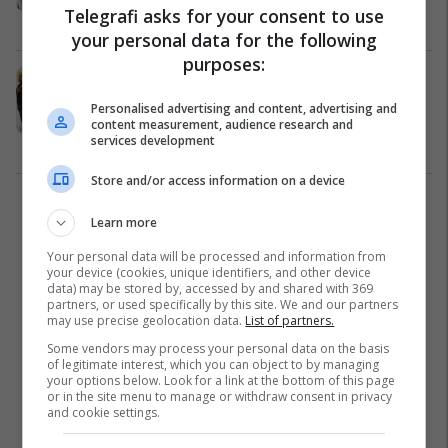
Telegrafi asks for your consent to use
Bundesliga
20/10/2024
your personal data for the following
purposes:
Ekipi më i mirë i sezonit 2023/24 në
Bundesliga, Granit Xhaka është ylli
Personalised advertising and content, advertising and
në mesin e yjeve të tjerë
content measurement, audience research and
services development
Bundesliga
03/05/2024
Store and/or access information on a device
1
Learn more
Your personal data will be processed and information from
your device (cookies, unique identifiers, and other device
data) may be stored by, accessed by and shared with 369
partners, or used specifically by this site. We and our partners
may use precise geolocation data.
List of partners.
Some vendors may process your personal data on the basis
of legitimate interest, which you can object to by managing
your options below. Look for a link at the bottom of this page
or in the site menu to manage or withdraw consent in privacy
and cookie settings.