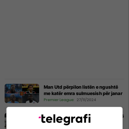
Man Utd përpilon listën e ngushtë
me katër emra sulmuesish për janar
Premier League
27/11/2024
Ylli i Bayer Leverkusenit i shpëtoi më
të keqes në një aksident të rëndë
trafiku