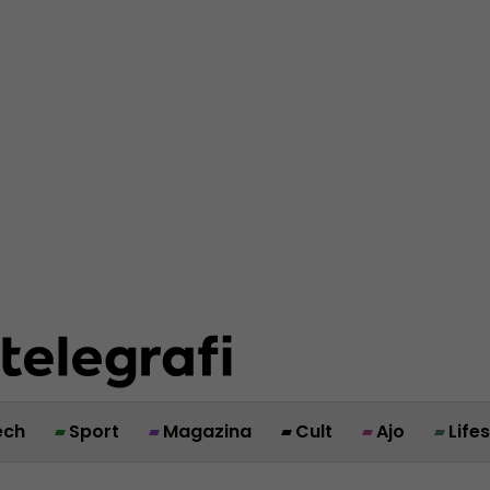
ech
Sport
Magazina
Cult
Ajo
Life