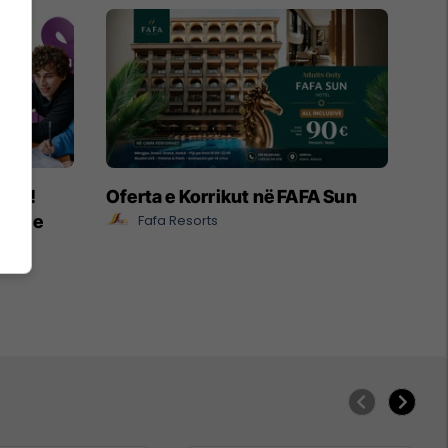
ëpia!
Oferta e Korrikut në FAFA Sun
e ose
Fafa Resorts