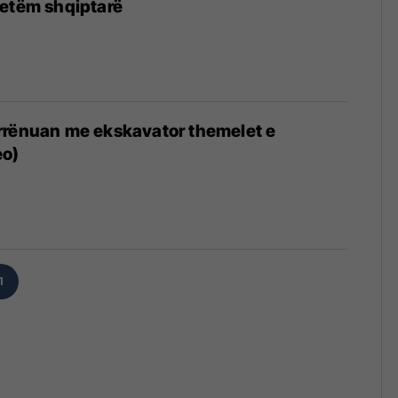
vetëm shqiptarë
rrënuan me ekskavator themelet e
eo)
1