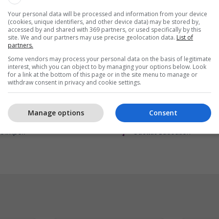
Your personal data will be processed and information from your device
(cookies, unique identifiers, and other device data) may be stored by,
accessed by and shared with 369 partners, or used specifically by this
site. We and our partners may use precise geolocation data.
List of
partners.
Some vendors may process your personal data on the basis of legitimate
interest, which you can object to by managing your options below. Look
for a link at the bottom of this page or in the site menu to manage or
withdraw consent in privacy and cookie settings.
mpex sjell në treg
Maturant, puno nga sht
 të reja për çdo shije
Studio Siguri Kibernetik
Manage options
Consent
im
Programim
s Impex
Cacttus Education