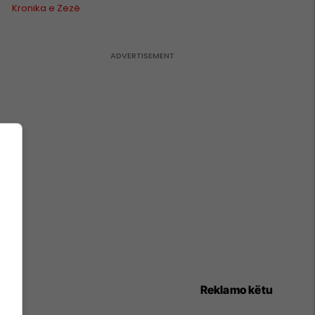
Kronika e Zezë
Reklamo këtu