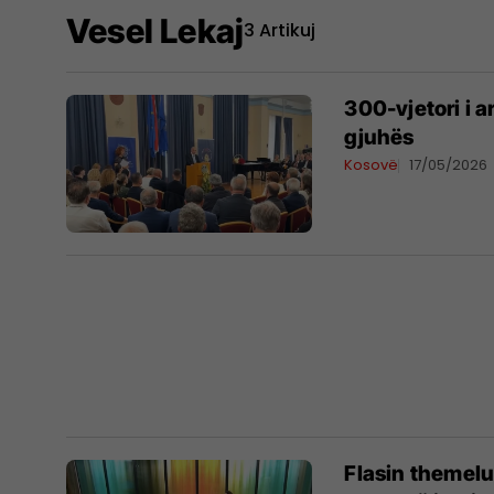
Vesel Lekaj
3 Artikuj
300-vjetori i 
gjuhës
Kosovë
17/05/2026
Flasin themelue