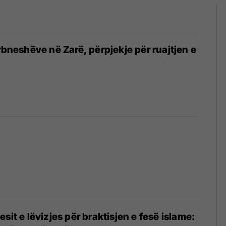
arbneshëve në Zarë, përpjekje për ruajtjen e
sit e lëvizjes për braktisjen e fesë islame: