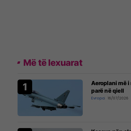
Më të lexuarat
Aeroplani më i 
parë në qiell
Evropa
16/07/2026