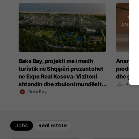
Baks Bay, projekti me i madh
Ananas I
turistik në Shqipëri prezantohet
produkte
ne Expo Real Kosova: Vizitoni
dhe gat
shtandin dhe zbuloni mundësitë
Anana
e investimit
Baks Bay
Jobs
Real Estate