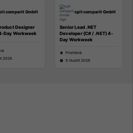
pit comparit GmbH
cpit comparit GmbH
Product Designer
Senior Lead .NET
 4-Day Workweek
Developer (C# / .NET) 4-
Day Workweek
inë
Prishtinë
t 2026
5 Gusht 2026