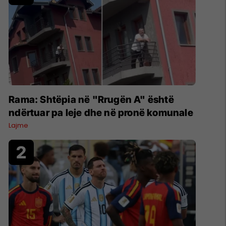
Rama: Shtëpia në "Rrugën A" është
ndërtuar pa leje dhe në pronë komunale
Lajme