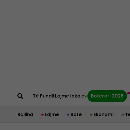
Të Fundit
Lajme lokale
Botërori 2026
Ballina
Lajme
Botë
Ekonomi
T