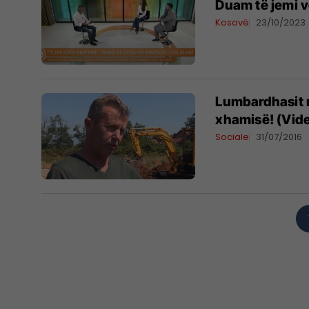
Duam të jemi 
Kosovë
23/10/2023
Lumbardhasit 
xhamisë! (Vid
Sociale
31/07/2016