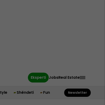
Eksperti
Jobs
Real Estate
style
Shëndeti
Fun
Newsletter