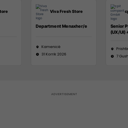
tore
Viva Fresh Store
c
Department Menaxher/e
Senior 
(UX/UI)
Kamenicë
Prisht
31 Korrik 2026
7 Gush