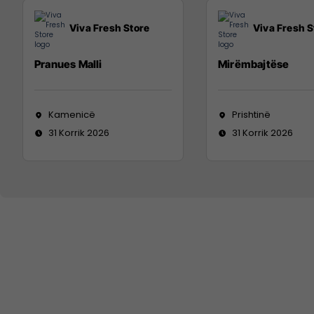
Viva Fresh Store
Viva Fresh S
Pranues Malli
Mirëmbajtëse
Kamenicë
Prishtinë
31 Korrik 2026
31 Korrik 2026