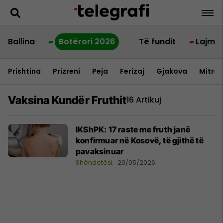
Ballina
Botërori 2026
Të fundit
Lajme
Prishtina
Prizreni
Peja
Ferizaj
Gjakova
Mitrov
Vaksina Kundër Fruthit
16 Artikuj
IKShPK: 17 raste me fruth janë
konfirmuar në Kosovë, të gjithë të
pavaksinuar
Shëndetësi
20/05/2026