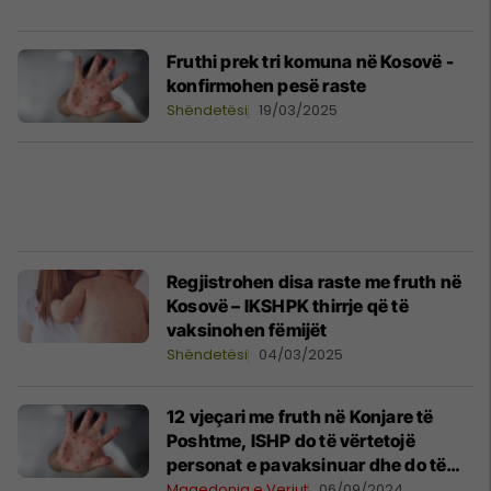
Fruthi prek tri komuna në Kosovë -
konfirmohen pesë raste
Shëndetësi
19/03/2025
Regjistrohen disa raste me fruth në
Kosovë – IKSHPK thirrje që të
vaksinohen fëmijët
Shëndetësi
04/03/2025
12 vjeçari me fruth në Konjare të
Poshtme, ISHP do të vërtetojë
personat e pavaksinuar dhe do të
thirren për vaksinim
Maqedonia e Veriut
06/09/2024