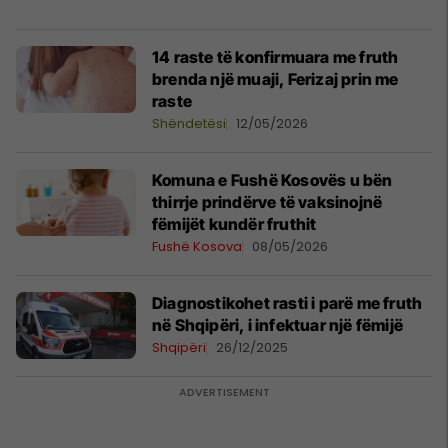
14 raste të konfirmuara me fruth
brenda një muaji, Ferizaj prin me
raste
Shëndetësi
12/05/2026
Komuna e Fushë Kosovës u bën
thirrje prindërve të vaksinojnë
fëmijët kundër fruthit
Fushë Kosova
08/05/2026
Diagnostikohet rasti i parë me fruth
në Shqipëri, i infektuar një fëmijë
Shqipëri
26/12/2025