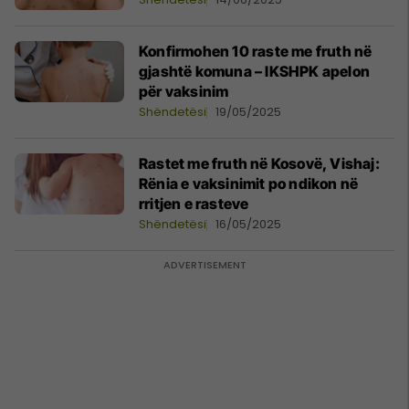
Konfirmohen 10 raste me fruth në
gjashtë komuna – IKSHPK apelon
për vaksinim
Shëndetësi
19/05/2025
​Rastet me fruth në Kosovë, Vishaj:
Rënia e vaksinimit po ndikon në
rritjen e rasteve
Shëndetësi
16/05/2025