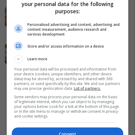
your personal data for the following
Edhe Kosova rrezikon të preket nga
purposes:
fruthi, bëhet thirrje për vaksinim të
fëmijëve
Personalised advertising and content, advertising and
content measurement, audience research and
Shëndetësi
25/03/2023
services development
Store and/or access information on a device
Cilat janë komplikimet nëse një
fëmijë i pavaksinuar sëmuret nga
Learn more
fruthi
Shëndeti
03/02/2023
Your personal data will be processed and information from
your device (cookies, unique identifiers, and other device
data) may be stored by, accessed by and shared with 369
partners, or used specifically by this site. We and our partners
1
may use precise geolocation data.
List of partners.
Some vendors may process your personal data on the basis
of legitimate interest, which you can object to by managing
your options below. Look for a link at the bottom of this page
or in the site menu to manage or withdraw consent in privacy
and cookie settings.
Consent