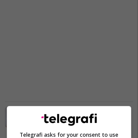
Paralajmërimi për përhapje të
fruthit, në Kosovë nuk është
raportuar asnjë rast deri më sot
Shëndetësi
24/01/2024
Telegrafi asks for your consent to use