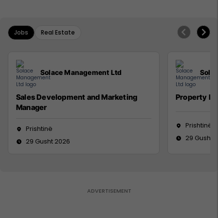
Jobs
Real Estate
Solace Management Ltd
Sola
Sales Development and Marketing
Property M
Manager
Prishtinë
Prishtinë
29 Gusht 
29 Gusht 2026