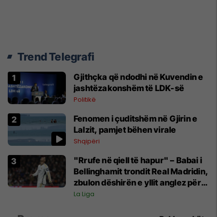
Trend Telegrafi
Gjithçka që ndodhi në Kuvendin e
jashtëzakonshëm të LDK-së
Politikë
Fenomen i çuditshëm në Gjirin e
Lalzit, pamjet bëhen virale
Shqipëri
"Rrufe në qiell të hapur" – Babai i
Bellinghamit trondit Real Madridin,
zbulon dëshirën e yllit anglez për
largim
La Liga