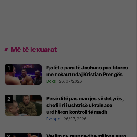
Më të lexuarat
Fjalët e para të Joshuas pas fitores
me nokaut ndaj Kristian Prengës
Boks
26/07/2026
Pesë ditë pas marrjes së detyrës,
shefi i ri i ushtrisë ukrainase
urdhëron kontroll të madh
Evropa
26/07/2026
Vetëm dy raunde dhe miliona euro