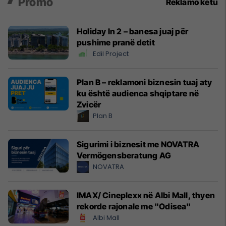
Promo
Reklamo këtu
Holiday In 2 – banesa juaj për
pushime pranë detit
Edil Project
Plan B – reklamoni biznesin tuaj aty
ku është audienca shqiptare në
Zvicër
Plan B
Sigurimi i biznesit me NOVATRA
Vermögensberatung AG
NOVATRA
IMAX/ Cineplexx në Albi Mall, thyen
rekorde rajonale me "Odisea"
Albi Mall