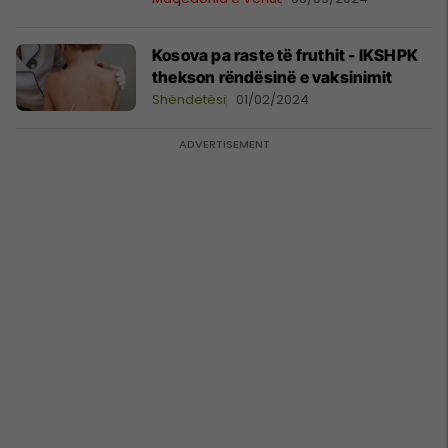
Kosova pa raste të fruthit - IKSHPK
thekson rëndësinë e vaksinimit
Shëndetësi
01/02/2024