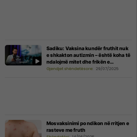
Sadiku: Vaksina kundër fruthit nuk
e shkakton autizmin – është koha të
ndalojmë mitet dhe frikën e
panevojshme
Gjendjet shëndetësore
29/07/2025
​Mosvaksinimi po ndikon në rritjen e
rasteve me fruth
Shëndetësi
14/06/2025