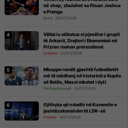
në xhep, zbulohet sa fituan Joshua
e Prenga
Boks
26/07/2026
Vëllai iu etiketua si pjesëtar i grupit
të Arkanit, Drejtori i Ekonomisë në
Prizren mohon pretendimet
Drejtësi
24/07/2026
Mbappe rendit gjashtë futbollistët
më të mëdhenj në historinë e Kupës
së Botës, Messi mbetet i dyti
Përfaqësueset
23/07/2026
Gjithçka që ndodhi në Kuvendin e
jashtëzakonshëm të LDK-së
Politikë
30/07/2026