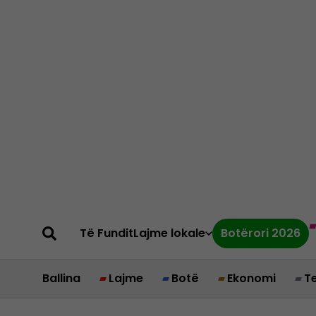
Të Fundit
Lajme lokale
Botërori 2026
Ballina
Lajme
Botë
Ekonomi
T