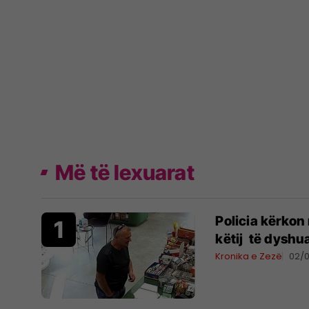
Më të lexuarat
Policia kërkon
këtij të dyshua
Kronika e Zezë
02/