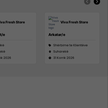
iva Fresh Store
Viva Fresh Store
t/e
Arkatar/e
tikë
Shërbime te Klientëve
ekë
Suharekë
rik 2026
31 Korrik 2026