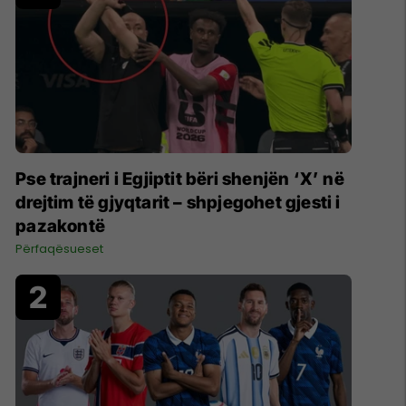
Pse trajneri i Egjiptit bëri shenjën ‘X’ në
drejtim të gjyqtarit – shpjegohet gjesti i
pazakontë
Përfaqësueset