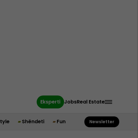
Eksperti
Jobs
Real Estate
style
Shëndeti
Fun
Newsletter