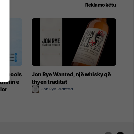
Reklamo këtu
t Schools
Jon Rye Wanted, një whisky që
trimin e
thyen traditat
lor
Jon Rye Wanted