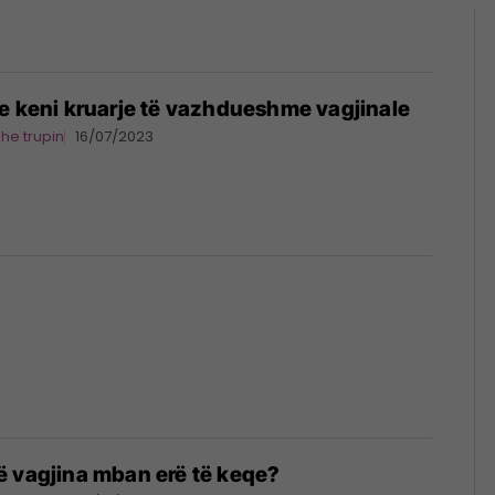
e keni kruarje të vazhdueshme vagjinale
dhe trupin
16/07/2023
ë vagjina mban erë të keqe?