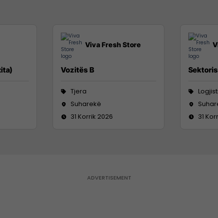
Viva Fresh Store
V
ita)
Vozitës B
Sektoris
Tjera
Logjis
Suharekë
Suhar
31 Korrik 2026
31 Kor