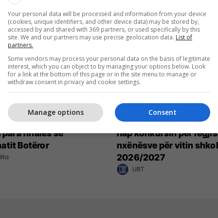
Your personal data will be processed and information from your device
(cookies, unique identifiers, and other device data) may be stored by,
accessed by and shared with 369 partners, or used specifically by this
site. We and our partners may use precise geolocation data.
List of
partners.
Some vendors may process your personal data on the basis of legitimate
interest, which you can object to by managing your options below. Look
for a link at the bottom of this page or in the site menu to manage or
withdraw consent in privacy and cookie settings.
Manage options
Consent
Renault s'ka të ndalur -
UBT International Smar
 para finales së
hap konkursin për regjis
tit Botëror
nxënësve për vitin shkol
ita
2026/2027
UBT