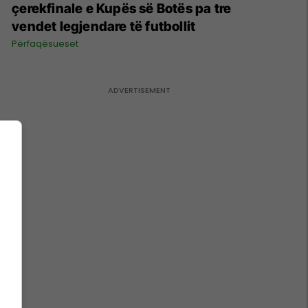
çerekfinale e Kupës së Botës pa tre
vendet legjendare të futbollit
Përfaqësueset