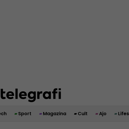
ech
Sport
Magazina
Cult
Ajo
Life