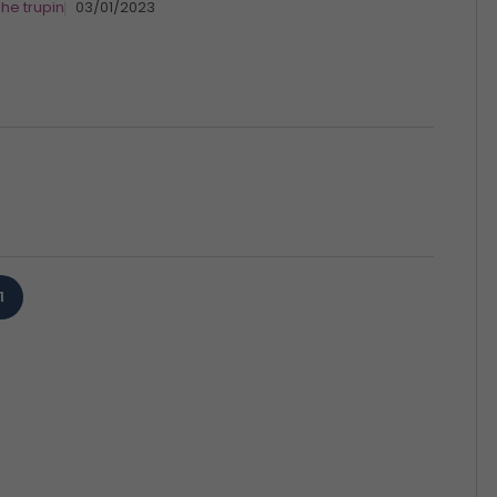
dhe trupin
03/01/2023
1