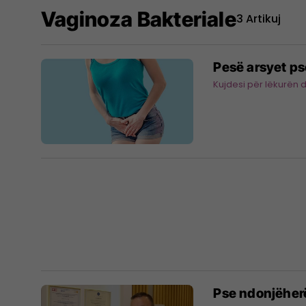
Vaginoza Bakteriale
3 Artikuj
Pesë arsyet ps
Kujdesi për lëkurën 
Pse ndonjëher