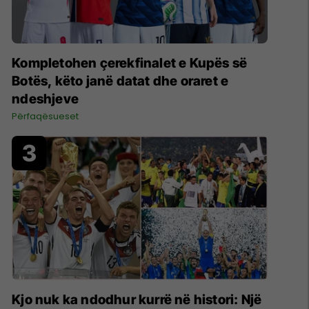
Kompletohen çerekfinalet e Kupës së
Botës, këto janë datat dhe oraret e
ndeshjeve
Përfaqësueset
Kjo nuk ka ndodhur kurrë në histori: Një