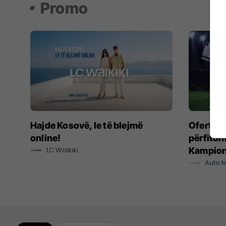
Promo
Hajde Kosovë, le të blejmë
Oferta e 
online!
përfitoni
LC Waikiki
Kampiona
Auto M