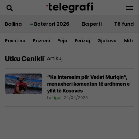
Ballina
Botërori 2026
Eksperti
Të fundit
Prishtina
Prizreni
Peja
Ferizaj
Gjakova
Mitrov
Utku Cenikli
1 Artikuj
“Ka interesim për Vedat Muriqin”,
menaxheri komenton të ardhmen e
yllit të Kosovës
La Liga
24/04/2026