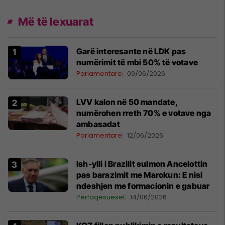
Më të lexuarat
Garë interesante në LDK pas
numërimit të mbi 50% të votave
Parlamentare
09/06/2026
LVV kalon në 50 mandate,
numërohen rreth 70% e votave nga
ambasadat
Parlamentare
12/06/2026
Ish-ylli i Brazilit sulmon Ancelottin
pas barazimit me Marokun: E nisi
ndeshjen me formacionin e gabuar
Përfaqësueset
14/06/2026