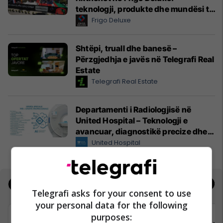
teknologji, produkte dhe mundësi të
reja për hoteleri dhe gastronomi
Frigo Deluxe
Shtëpi, truall dhe banesë –
Përzgjedhja e javës në Telegrafi Real
Estate
Telegrafi Real Estate
Departamenti i Radiologjisë në
United Hospital – Teknologji e
avancuar, diagnostikë precize dhe
kujdes profesional
United Hospital
Jobs
Real Estate
Telegrafi asks for your consent to use
your personal data for the following
purposes: