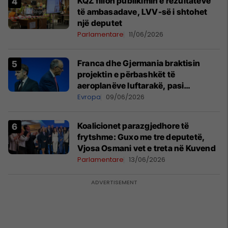
KQZ fillon publikimin e rezultateve
të ambasadave, LVV-së i shtohet
një deputet
Parlamentare
11/06/2026
Franca dhe Gjermania braktisin
projektin e përbashkët të
aeroplanëve luftarakë, pasi
kompanitë nuk arrijnë marrëveshje
Evropa
09/06/2026
Koalicionet parazgjedhore të
frytshme: Guxo me tre deputetë,
Vjosa Osmani vet e treta në Kuvend
Parlamentare
13/06/2026