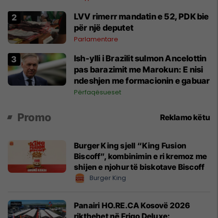
LVV rimerr mandatin e 52, PDK bie
për një deputet
Parlamentare
Ish-ylli i Brazilit sulmon Ancelottin
pas barazimit me Marokun: E nisi
ndeshjen me formacionin e gabuar
Përfaqësueset
Promo
Reklamo këtu
Burger King sjell “King Fusion
Biscoff”, kombinimin e ri kremoz me
shijen e njohur të biskotave Biscoff
Burger King
Panairi HO.RE.CA Kosovë 2026
rikthehet në Frigo Deluxe: