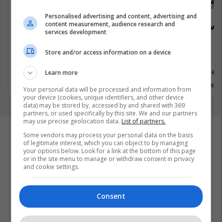
Solace Management Ltd
Sola
Personalised advertising and content, advertising and
content measurement, audience research and
Sales Development and Marketing
Sales Deve
services development
Manager
(SDR)
Store and/or access information on a device
Shitje
Shitje
Prishtinë
Prishtinë
Learn more
28 Qershor 2026
28 Qersho
Your personal data will be processed and information from
your device (cookies, unique identifiers, and other device
data) may be stored by, accessed by and shared with 369
partners, or used specifically by this site. We and our partners
may use precise geolocation data.
List of partners.
Some vendors may process your personal data on the basis
of legitimate interest, which you can object to by managing
your options below. Look for a link at the bottom of this page
or in the site menu to manage or withdraw consent in privacy
and cookie settings.
Consent