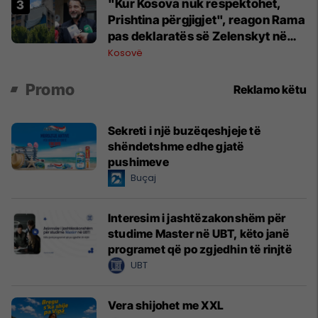
"Kur Kosova nuk respektohet,
Prishtina përgjigjet", reagon Rama
pas deklaratës së Zelenskyt në
Beograd
Kosovë
Promo
Reklamo këtu
Sekreti i një buzëqeshjeje të
shëndetshme edhe gjatë
pushimeve
Buçaj
Interesim i jashtëzakonshëm për
studime Master në UBT, këto janë
programet që po zgjedhin të rinjtë
UBT
Vera shijohet me XXL