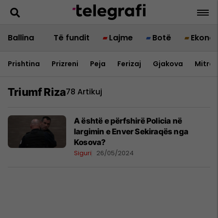
Ballina
Të fundit
Lajme
Botë
Ekono
Prishtina
Prizreni
Peja
Ferizaj
Gjakova
Mitrov
Triumf Riza
78 Artikuj
A është e përfshirë Policia në
largimin e Enver Sekiraqës nga
Kosova?
Siguri
26/05/2024