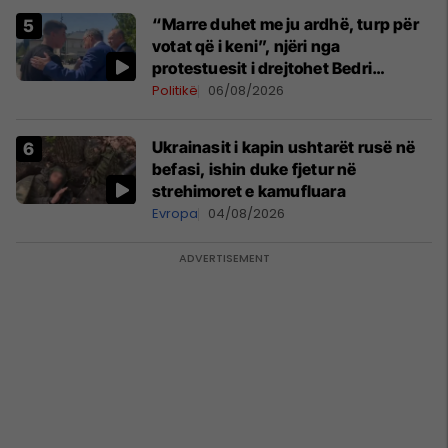
“Marre duhet me ju ardhë, turp për
votat që i keni”, njëri nga
protestuesit i drejtohet Bedri
Hamzës
Politikë
06/08/2026
Ukrainasit i kapin ushtarët rusë në
befasi, ishin duke fjetur në
strehimoret e kamufluara
Evropa
04/08/2026