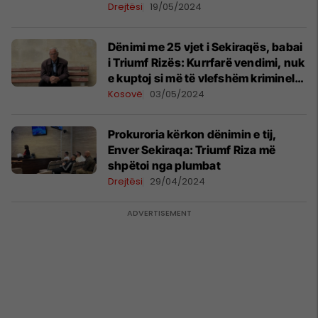
Drejtësi
19/05/2024
Dënimi me 25 vjet i Sekiraqës, babai
i Triumf Rizës: Kurrfarë vendimi, nuk
e kuptoj si më të vlefshëm kriminelët
se polici që mbron ligjin e shtetin
Kosovë
03/05/2024
Prokuroria kërkon dënimin e tij,
Enver Sekiraqa: Triumf Riza më
shpëtoi nga plumbat
Drejtësi
29/04/2024