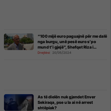
“100 mijë euro paguajnë për me dalë
nga burgu, unë pesë euro s’po
mund t’i gjejë”, Shefqet Riza i
zhgënjyer pas arratisjes së
Drejtësi
20/05/2024
Sekiraqës
As të dielën nuk gjendet Enver
Sekiraqa, pse u la ai në arrest
shtëpiak?