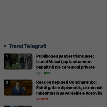
Trend Telegrafi
Publikohen pamjet trishtuese:
Lionel Messi i jep lamtumirën
babait në një ceremoni private
Ligat tjera
Reagon deputeti Goncharenko:
Është gabim diplomatik, ukrainasit
mbështesin pavarësinë e Kosovës
Kosovë