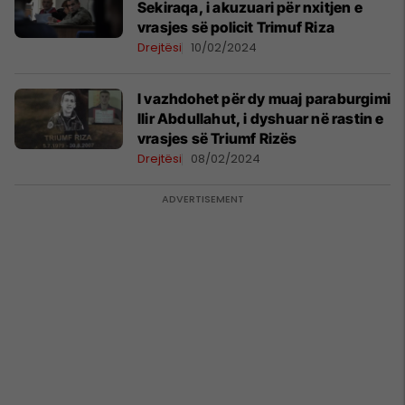
Sekiraqa, i akuzuari për nxitjen e
vrasjes së policit Trimuf Riza
Drejtësi
10/02/2024
I vazhdohet për dy muaj paraburgimi
Ilir Abdullahut, i dyshuar në rastin e
vrasjes së Triumf Rizës
Drejtësi
08/02/2024