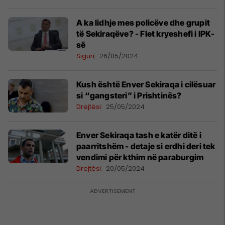
A ka lidhje mes policëve dhe grupit
të Sekiraqëve? - Flet kryeshefi i IPK-
së
Siguri
26/05/2024
Kush është Enver Sekiraqa i cilësuar
si “gangsteri” i Prishtinës?
Drejtësi
25/05/2024
Enver Sekiraqa tash e katër ditë i
paarritshëm - detaje si erdhi deri tek
vendimi për kthim në paraburgim
Drejtësi
20/05/2024