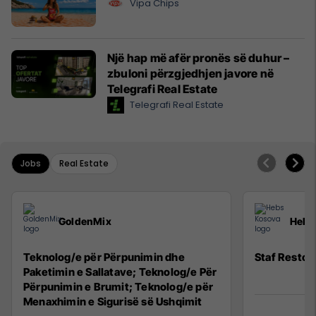
Vipa Chips
Një hap më afër pronës së duhur –
zbuloni përzgjedhjen javore në
Telegrafi Real Estate
Telegrafi Real Estate
Jobs
Real Estate
GoldenMix
Hebs
Teknolog/e për Përpunimin dhe
Staf Restor
Paketimin e Sallatave; Teknolog/e Për
Përpunimin e Brumit; Teknolog/e për
Menaxhimin e Sigurisë së Ushqimit