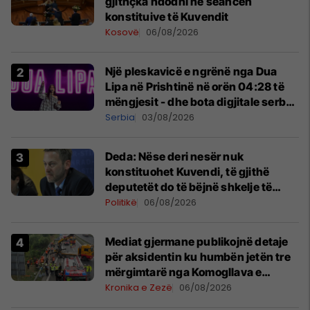
gjithçka ndodhi në seancën
konstituive të Kuvendit
Kosovë
06/08/2026
Një pleskavicë e ngrënë nga Dua
Lipa në Prishtinë në orën 04:28 të
mëngjesit - dhe bota digjitale serbe
shpall gjendjen e luftës
Serbia
03/08/2026
Deda: Nëse deri nesër nuk
konstituohet Kuvendi, të gjithë
deputetët do të bëjnë shkelje të
rëndë kushtetuese
Politikë
06/08/2026
Mediat gjermane publikojnë detaje
për aksidentin ku humbën jetën tre
mërgimtarë nga Komogllava e
Ferizajt
Kronika e Zezë
06/08/2026