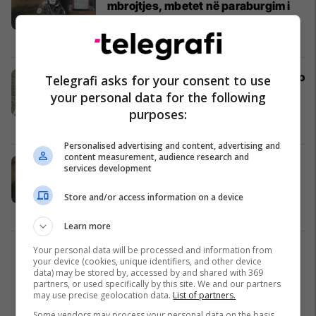
mbrojtjes, mbetet në paraburgim i
dyshuari për përfshirje në vrasjen e
Triumf Rizës
Drejtësi
21/11/2023
Sekiraqa: S’kam pas asnjë arsye apo
Telegrafi asks for your consent to use
motiv me pas çfarëdolloj problemi
your personal data for the following
me të ndjerin Triumf Riza, apo me
purposes:
nxit vrasjen e tij
Drejtësi
08/11/2023
Personalised advertising and content, advertising and
content measurement, audience research and
Vrasja e Triumf Rizës, Apeli e kthen
services development
në paraburgim Ilir Abdullahun që
ishte liruar me dorëzani
Store and/or access information on a device
Drejtësi
03/11/2023
Learn more
Your personal data will be processed and information from
2
your device (cookies, unique identifiers, and other device
data) may be stored by, accessed by and shared with 369
partners, or used specifically by this site. We and our partners
may use precise geolocation data.
List of partners.
Some vendors may process your personal data on the basis