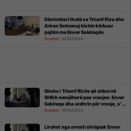
Dëshmitari thotë se Triumf Riza dhe
Arben Selmanaj kishin kërkuar
pajtim me Enver Sekiraqën
Drejtësi
21/03/2024
Shoku i Triumf Rizës që shkoi në
SHBA menjëherë pas vrasjes: Enver
Sekiraqa dha urdhrin për vrasje, s’di
kush është dorasi
Drejtësi
19/03/2024
Lirohet nga arresti shtëpiak Enver