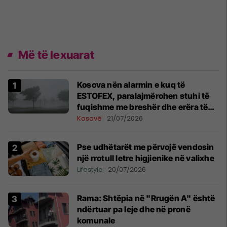
Më të lexuarat
Kosova nën alarmin e kuq të
ESTOFEX, paralajmërohen stuhi të
fuqishme me breshër dhe erëra të
forta
Kosovë
21/07/2026
Pse udhëtarët me përvojë vendosin
një rrotull letre higjienike në valixhe
Lifestyle
20/07/2026
Rama: Shtëpia në "Rrugën A" është
ndërtuar pa leje dhe në pronë
komunale