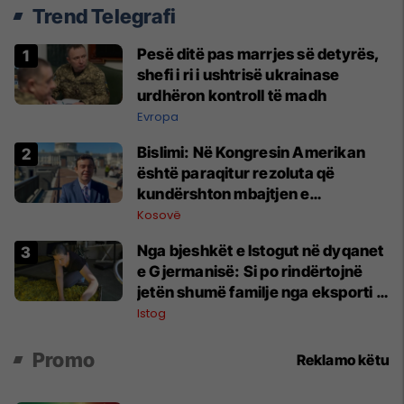
Trend Telegrafi
Pesë ditë pas marrjes së detyrës,
shefi i ri i ushtrisë ukrainase
urdhëron kontroll të madh
Evropa
Bislimi: Në Kongresin Amerikan
është paraqitur rezoluta që
kundërshton mbajtjen e
Asamblesë Parlamentare të
Kosovë
OSBE-së në Beograd
Nga bjeshkët e Istogut në dyqanet
e Gjermanisë: Si po rindërtojnë
jetën shumë familje nga eksporti i
bimëve mjekësore
Istog
Promo
Reklamo këtu