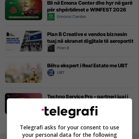
Bli në Emona Center dhe hyr në garë
për shpërblimet e WINFEST 2026
Emona Center
Plan B Creative e vendos biznesin
tuaj në ekranet digjitale të aeroportit
Plan B
Bëhu ekspert i Real Estate me UBT
UBT
Techno Service Pro – partneri juaj i
besueshëm për teknologji të
organizuar në hoteleri
Techno Service Pro
Telegrafi asks for your consent to use
your personal data for the following