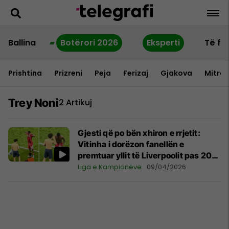
Ballina
Botërori 2026
Eksperti
Të fu
Prishtina
Prizreni
Peja
Ferizaj
Gjakova
Mitrov
Trey Noni
2 Artikuj
Gjesti që po bën xhiron e rrjetit:
Vitinha i dorëzon fanellën e
premtuar yllit të Liverpoolit pas 20
minutash pritje
Liga e Kampionëve
09/04/2026