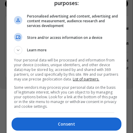
purposes:
Jobs
Real Estate
Personalised advertising and content, advertising and
content measurement, audience research and
services development
Avedo Kosovo
Darda
Store and/or access information on a device
Recepsioniste
Vozitës me 
Learn more
Your personal data will be processed and information from
Prishtinë
Prishtinë
your device (cookies, unique identifiers, and other device
31 Korrik 2026
13 Gusht 2
data) may be stored by, accessed by and shared with 369
partners, or used specifically by this site. We and our partners
may use precise geolocation data.
List of partners.
Some vendors may process your personal data on the basis
of legitimate interest, which you can object to by managing
your options below. Look for a link at the bottom of this page
or in the site menu to manage or withdraw consent in privacy
and cookie settings.
Consent