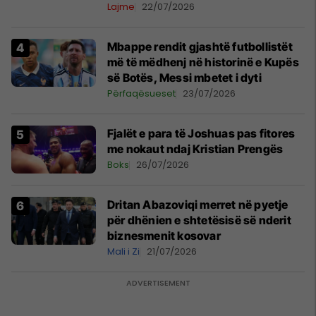
Lajme
22/07/2026
Mbappe rendit gjashtë futbollistët
më të mëdhenj në historinë e Kupës
së Botës, Messi mbetet i dyti
Përfaqësueset
23/07/2026
Fjalët e para të Joshuas pas fitores
me nokaut ndaj Kristian Prengës
Boks
26/07/2026
Dritan Abazoviqi merret në pyetje
për dhënien e shtetësisë së nderit
biznesmenit kosovar
Mali i Zi
21/07/2026