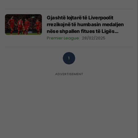
Gjashtë lojtarë të Liverpoolit
rrezikojnë të humbasin medaljen
nëse shpallen fitues të Ligës
Premier
Premier League
28/02/2025
1