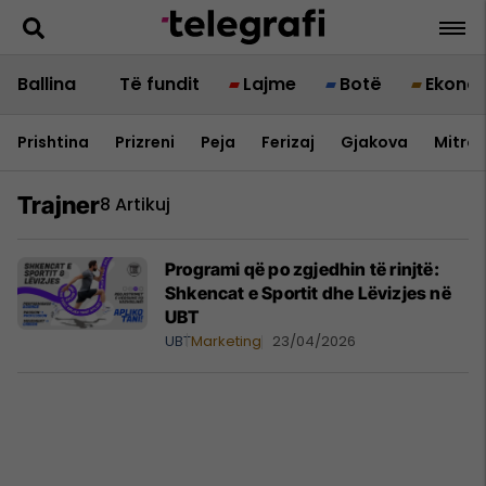
Ballina
Të fundit
Lajme
Botë
Ekono
Prishtina
Prizreni
Peja
Ferizaj
Gjakova
Mitrov
Trajner
8 Artikuj
Programi që po zgjedhin të rinjtë:
Shkencat e Sportit dhe Lëvizjes në
UBT
UBT
Marketing
23/04/2026