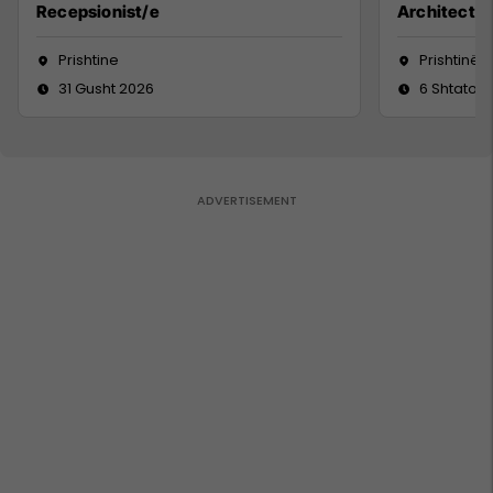
Recepsionist/e
Architect
Prishtine
Prishtinë
31 Gusht 2026
6 Shtator 