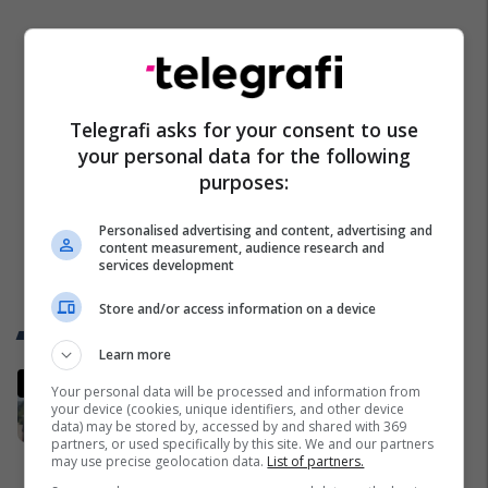
Telegrafi asks for your consent to use
your personal data for the following
purposes:
Personalised advertising and content, advertising and
content measurement, audience research and
services development
Store and/or access information on a device
Trend Telegrafi
Learn more
“Marre duhet me ju ardhë, turp
Your personal data will be processed and information from
për votat që i keni”, njëri nga
your device (cookies, unique identifiers, and other device
data) may be stored by, accessed by and shared with 369
protestuesit i drejtohet Bedri
partners, or used specifically by this site. We and our partners
Hamzës
Politikë
may use precise geolocation data.
List of partners.