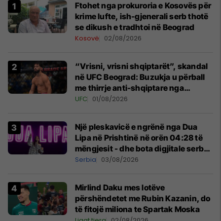
Ftohet nga prokuroria e Kosovës për
krime lufte, ish-gjenerali serb thotë
se dikush e tradhtoi në Beograd
Kosovë
02/08/2026
“Vrisni, vrisni shqiptarët”, skandal
në UFC Beograd: Buzukja u përball
me thirrje anti-shqiptare nga
tribunat
UFC
01/08/2026
Një pleskavicë e ngrënë nga Dua
Lipa në Prishtinë në orën 04:28 të
mëngjesit - dhe bota digjitale serbe
shpall gjendjen e luftës
Serbia
03/08/2026
Mirlind Daku mes lotëve
përshëndetet me Rubin Kazanin, do
të fitojë miliona te Spartak Moska
Ligat tjera
02/08/2026