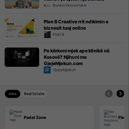
Banka Ekonomike
Plan B Creative rrit ndikimin e
biznesit tuaj online
Plan B
Po kërkoni mjek apo klinikë në
Kosovë? Njihuni me
GjejeMjekun.com
GjejeMjekun
Jobs
Real Estate
Padel Zone
Flex 