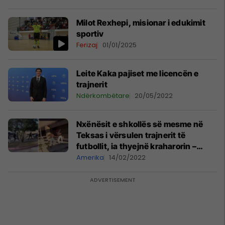
Milot Rexhepi, misionar i edukimit
sportiv
Ferizaj
01/01/2025
Leite Kaka pajiset me licencën e
trajnerit
Ndërkombëtare
20/05/2022
Nxënësit e shkollës së mesme në
Teksas i vërsulen trajnerit të
futbollit, ia thyejnë kraharorin –
publikohen pamjet
Amerika
14/02/2022