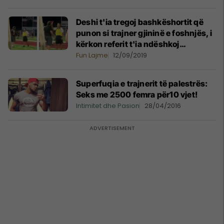
Deshi t'ia tregoj bashkëshortit që
punon si trajner gjininë e foshnjës, i
kërkon referit t'ia ndëshkoj
partnerin me karton - ngjyrë rozë
Fun Lajme
12/09/2019
Superfuqia e trajnerit të palestrës:
Seks me 2500 femra për10 vjet!
Intimitet dhe Pasion
28/04/2016