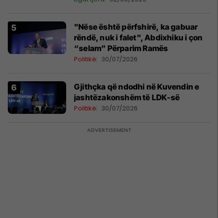
"Nëse është përfshirë, ka gabuar
rëndë, nuk i falet", Abdixhiku i çon
“selam” Përparim Ramës
Politikë
30/07/2026
Gjithçka që ndodhi në Kuvendin e
jashtëzakonshëm të LDK-së
Politikë
30/07/2026