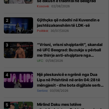
se dikush e tradhtoi në Beograd
Kosovë
02/08/2026
Gjithçka që ndodhi në Kuvendin e
jashtëzakonshëm të LDK-së
Politikë
30/07/2026
“Vrisni, vrisni shqiptarët”, skandal
në UFC Beograd: Buzukja u përball
me thirrje anti-shqiptare nga
tribunat
UFC
01/08/2026
Një pleskavicë e ngrënë nga Dua
Lipa në Prishtinë në orën 04:28 të
mëngjesit - dhe bota digjitale serbe
shpall gjendjen e luftës
Serbia
03/08/2026
Mirlind Daku mes lotëve