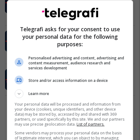
vogëlushja e pasionuar pas baletit
dhe muzikës
Maqedonia e Veriut
11/04/2023
Telegrafi asks for your consent to use
Mejra Nazifi në TMkids, vajza
your personal data for the following
balerinë e cila synon të pushtoj
purposes:
skenat me talentin e saj
Maqedonia e Veriut
04/04/2023
Personalised advertising and content, advertising and
content measurement, audience research and
services development
Ajra Alija në TMkids, zbulon botën e
saj plot ëndrra dhe pasione
Store and/or access information on a device
Maqedonia e Veriut
28/03/2023
Learn more
Your personal data will be processed and information from
1
your device (cookies, unique identifiers, and other device
data) may be stored by, accessed by and shared with 369
partners, or used specifically by this site. We and our partners
may use precise geolocation data.
List of partners.
Some vendors may process your personal data on the basis
of legitimate interest, which you can object to by managing