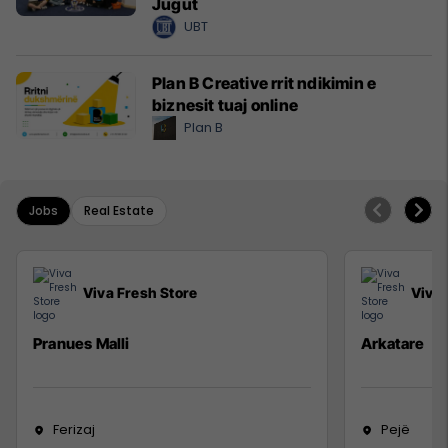
Jugut
UBT
Plan B Creative rrit ndikimin e
biznesit tuaj online
Plan B
Jobs
Real Estate
Viva Fresh Store
Viva 
Pranues Malli
Arkatare
Ferizaj
Pejë