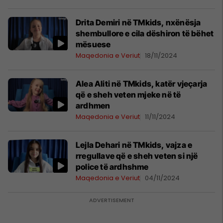
Drita Demiri në TMkids, nxënësja
shembullore e cila dëshiron të bëhet
mësuese
Maqedonia e Veriut
18/11/2024
Alea Aliti në TMkids, katër vjeçarja
që e sheh veten mjeke në të
ardhmen
Maqedonia e Veriut
11/11/2024
Lejla Dehari në TMkids, vajza e
rregullave që e sheh veten si një
police të ardhshme
Maqedonia e Veriut
04/11/2024