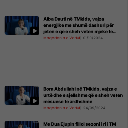
Alba Dauti në TMkids, vajza
energjike me shumë dashuri për
jetën e që e sheh veten mjeke të
ardhshme
Maqedonia e Veriut
01/10/2024
Bora Abdullahi në TMkids, vajza e
urtë dhe e sjellshme që e sheh veten
mësuese të ardhshme
Maqedonia e Veriut
24/09/2024
Me Dua Ejupin filloi sezoni i ri i TM