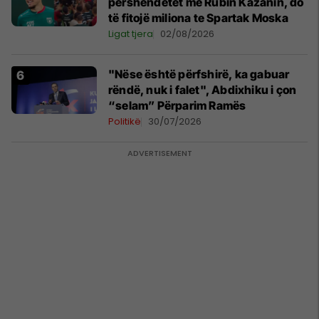
përshëndetet me Rubin Kazanin, do
të fitojë miliona te Spartak Moska
Ligat tjera
02/08/2026
"Nëse është përfshirë, ka gabuar
rëndë, nuk i falet", Abdixhiku i çon
“selam” Përparim Ramës
Politikë
30/07/2026