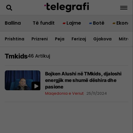
Ballina
Të fundit
Lajme
Botë
Ekono
Prishtina
Prizreni
Peja
Ferizaj
Gjakova
Mitrov
Tmkids
46 Artikuj
Bojken Alushi në TMkids, djaloshi
energjik me shumë dëshira dhe
pasione
Maqedonia e Veriut
25/11/2024