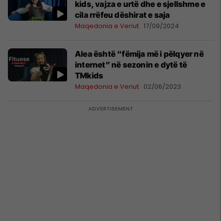
kids, vajza e urtë dhe e sjellshme e
cila rrëfeu dëshirat e saja
Maqedonia e Veriut
17/09/2024
Alea është “fëmija më i pëlqyer në
internet” në sezonin e dytë të
TMkids
Maqedonia e Veriut
02/06/2023