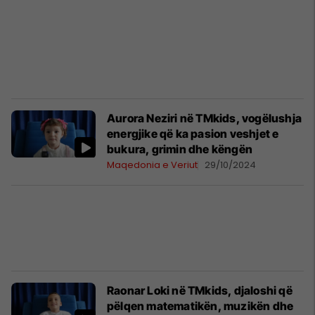
Aurora Neziri në TMkids, vogëlushja
energjike që ka pasion veshjet e
bukura, grimin dhe këngën
Maqedonia e Veriut
29/10/2024
Raonar Loki në TMkids, djaloshi që
pëlqen matematikën, muzikën dhe