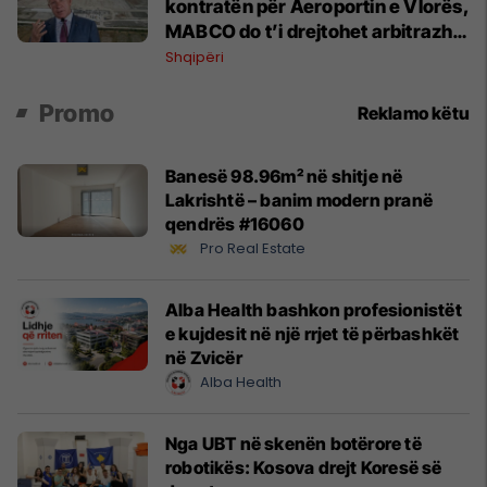
kontratën për Aeroportin e Vlorës,
MABCO do t’i drejtohet arbitrazhit
ndërkombëtar
Shqipëri
Promo
Reklamo këtu
Banesë 98.96m² në shitje në
Lakrishtë – banim modern pranë
qendrës #16060
Pro Real Estate
Alba Health bashkon profesionistët
e kujdesit në një rrjet të përbashkët
në Zvicër
Alba Health
Nga UBT në skenën botërore të
robotikës: Kosova drejt Koresë së