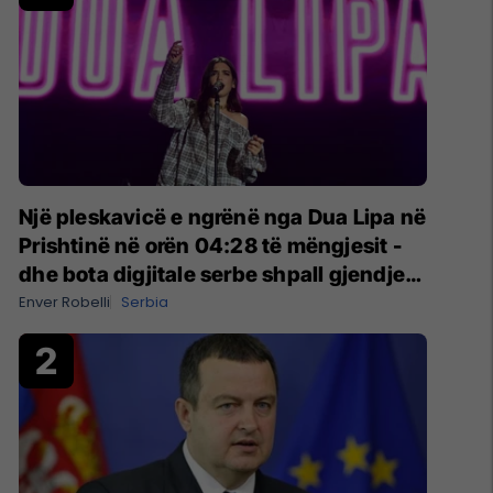
Një pleskavicë e ngrënë nga Dua Lipa në
Prishtinë në orën 04:28 të mëngjesit -
dhe bota digjitale serbe shpall gjendjen
e luftës
Enver Robelli
Serbia