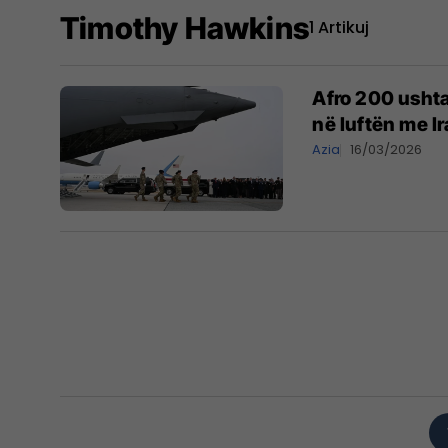
Timothy Hawkins
1 Artikuj
Afro 200 ushta
në luftën me I
Azia
16/03/2026