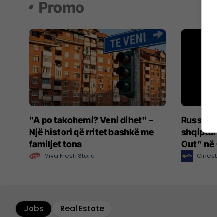
Promo
"A po takohemi? Veni dihet" –
Russell 
Një histori që rritet bashkë me
shqiptari
familjet tona
Out” në 
Viva Fresh Store
Cinest
Jobs
Real Estate