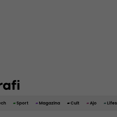
ech
Sport
Magazina
Cult
Ajo
Life