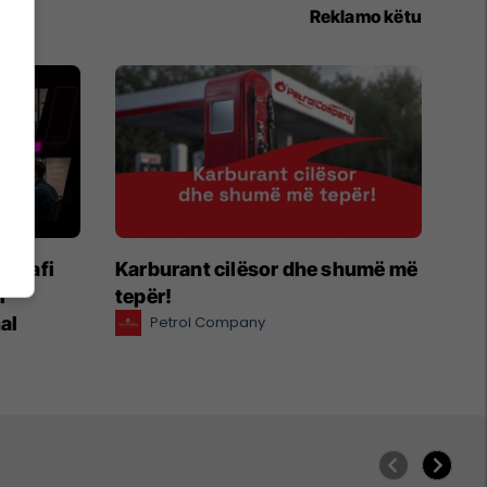
Reklamo këtu
egrafi
Karburant cilësor dhe shumë më
r
tepër!
al
Petrol Company