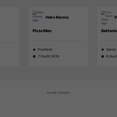
a
Hebs Kosova
V
Pizza Man
Sektoris
Prishtinë
Xërxë
7 Gusht 2026
8 Gus