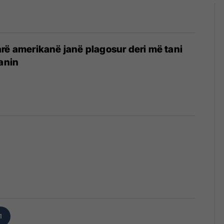
rë amerikanë janë plagosur deri më tani
ranin
1