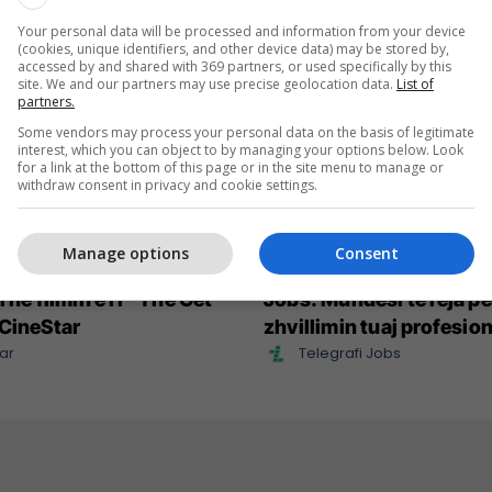
Your personal data will be processed and information from your device
(cookies, unique identifiers, and other device data) may be stored by,
accessed by and shared with 369 partners, or used specifically by this
site. We and our partners may use precise geolocation data.
List of
partners.
Some vendors may process your personal data on the basis of legitimate
interest, which you can object to by managing your options below. Look
for a link at the bottom of this page or in the site menu to manage or
withdraw consent in privacy and cookie settings.
Manage options
Consent
Crowe në rolin e një
Konkurset e javës në Tel
 në filmin e ri “The Get
Jobs: Mundësi të reja pë
CineStar
zhvillimin tuaj profesion
ar
Telegrafi Jobs