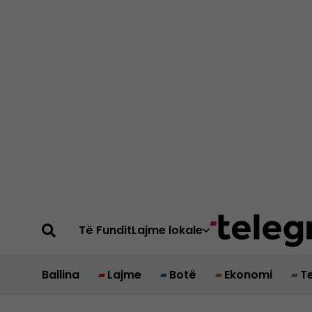
Të Fundit
Lajme lokale
Ballina
Lajme
Botë
Ekonomi
T