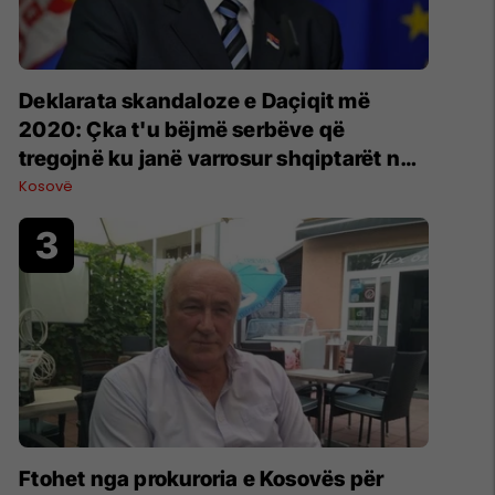
​Deklarata skandaloze e Daçiqit më
2020: Çka t'u bëjmë serbëve që
tregojnë ku janë varrosur shqiptarët në
Serbi
Kosovë
Ftohet nga prokuroria e Kosovës për