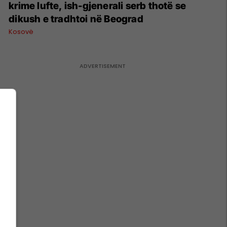
krime lufte, ish-gjenerali serb thotë se
dikush e tradhtoi në Beograd
Kosovë