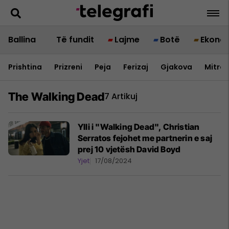
Ballina
Të fundit
Lajme
Botë
Ekono
Prishtina
Prizreni
Peja
Ferizaj
Gjakova
Mitrov
The Walking Dead
7 Artikuj
Ylli i "Walking Dead", Christian
Serratos fejohet me partnerin e saj
prej 10 vjetësh David Boyd
Yjet
17/08/2024