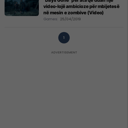
‘Days Gone’ për ata që duan një
video-lojë ambicioze për mbijetesë
në mesin e zombive (Video)
Games
25/04/2019
1