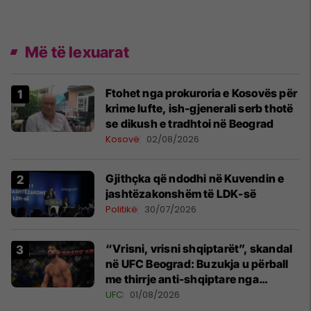
Më të lexuarat
Ftohet nga prokuroria e Kosovës për
krime lufte, ish-gjenerali serb thotë
se dikush e tradhtoi në Beograd
Kosovë
02/08/2026
Gjithçka që ndodhi në Kuvendin e
jashtëzakonshëm të LDK-së
Politikë
30/07/2026
“Vrisni, vrisni shqiptarët”, skandal
në UFC Beograd: Buzukja u përball
me thirrje anti-shqiptare nga
tribunat
UFC
01/08/2026