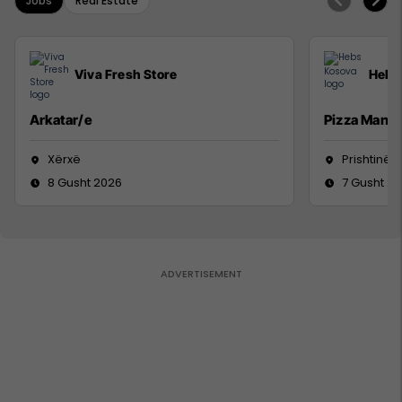
Jobs
Real Estate
Viva Fresh Store
Hebs
Arkatar/e
Pizza Man
Xërxë
Prishtinë
8 Gusht 2026
7 Gusht 2