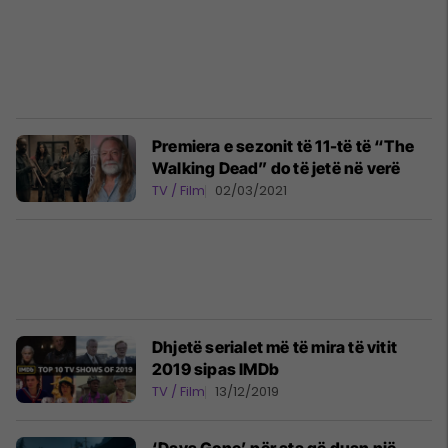
Premiera e sezonit të 11-të të “The
Walking Dead” do të jetë në verë
TV / Film
02/03/2021
Dhjetë serialet më të mira të vitit
2019 sipas IMDb
TV / Film
13/12/2019