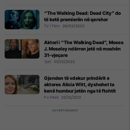
“The Walking Dead: Dead City” do
të ketë premierën në qershor
TV / Film
26/03/2023
Aktori i “The Walking Dead”, Moses
J. Moseley ndërron jetë në moshën
31-vjeçare
Yjet
01/02/2022
Gjenden të vdekur prindërit e
aktores Alicia Witt, dyshohet ta
kenë humbur jetën nga të ftohtit
Po Flitet
23/12/2021