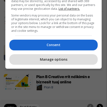
data) may be stored by, accessed by and shared with 369
Pro Real Estate
partners, or used specifically by this site. We and our partners
may use precise geolocation data.
List of partners.
Some vendors may process your personal data on the basis
Alba Health bashkon profesionistët
of legitimate interest, which you can object to by managing
e kujdesit në një rrjet të përbashkët
your options below. Look for a link at the bottom of this page
or in the site menu to manage or withdraw consent in privacy
në Zvicër
and cookie settings.
Alba Health
Consent
Nga UBT në skenën botërore të
robotikës: Kosova drejt Koresë së
Jugut
Manage options
UBT
Plan B Creative rrit ndikimin e
biznesit tuaj online
Plan B