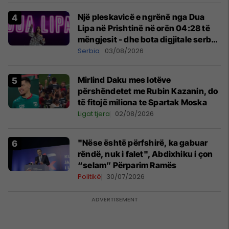
Një pleskavicë e ngrënë nga Dua
Lipa në Prishtinë në orën 04:28 të
mëngjesit - dhe bota digjitale serbe
shpall gjendjen e luftës
Serbia
03/08/2026
Mirlind Daku mes lotëve
përshëndetet me Rubin Kazanin, do
të fitojë miliona te Spartak Moska
Ligat tjera
02/08/2026
"Nëse është përfshirë, ka gabuar
rëndë, nuk i falet", Abdixhiku i çon
“selam” Përparim Ramës
Politikë
30/07/2026