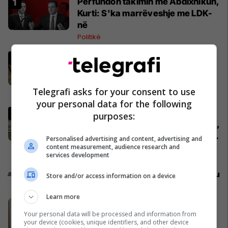
Përfundon takimin me Abdixhikun,
Kurti: S'ka marrëveshje me LDK-
në
Politikë
Abdixhiku me 18 deputetët e LDK-
së përcaktojnë rrugëtimin e
përbashkët
Telegrafi asks for your consent to use
Politikë
your personal data for the following
Pacolli: Nëse Shqipëria zgjidh
purposes:
kontratën për Aeroportin e Vlorës,
MABCO do t’i drejtohet arbitrazhit
Personalised advertising and content, advertising and
content measurement, audience research and
ndërkombëtar
Shqipëri
services development
Promo
Reklamo këtu
Store and/or access information on a device
Learn more
Banesë 98.96m² në shitje në
Your personal data will be processed and information from
Lakrishtë – banim modern pranë
your device (cookies, unique identifiers, and other device
qendrës #16060