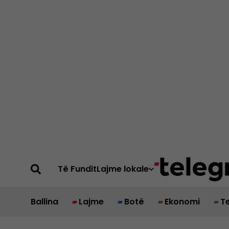
Të Fundit
Lajme lokale
Ballina
Lajme
Botë
Ekonomi
T