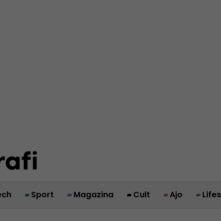
ech
Sport
Magazina
Cult
Ajo
Life