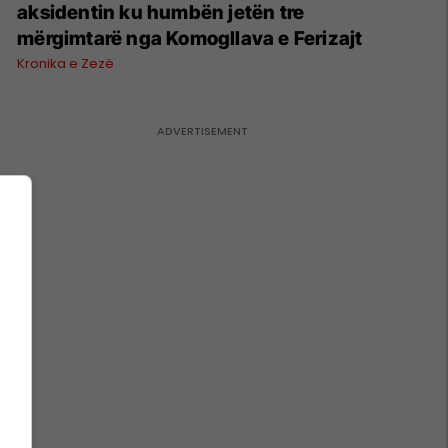
aksidentin ku humbën jetën tre
mërgimtarë nga Komogllava e Ferizajt
Kronika e Zezë