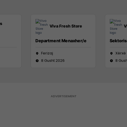
ss
Viva Fresh Store
V
Department Menaxher/e
Sektoris
Ferizaj
Xërxë
8 Gusht 2026
8 Gus