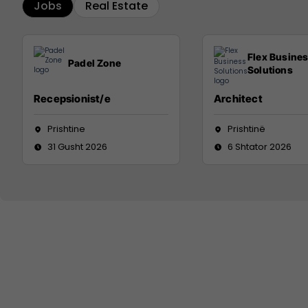
Jobs
Real Estate
Flex Busine
Padel Zone
Solutions
Recepsionist/e
Architect
Prishtine
Prishtinë
31 Gusht 2026
6 Shtator 2026