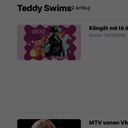
Teddy Swims
2 Artikuj
Këngët më të d
Muzikë
04/01/2025
MTV vonon VMA