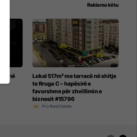
Reklamo këtu
ikë në
Lokal 517m² me tarracë në shitje
te Rruga C – hapësirë e
favorshme për zhvillimin e
biznesit #15796
Pro Real Estate