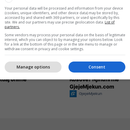
Your personal data will be processed and information from your device
(cookies, unique identifiers, and other device data) may be stored by,
accessed by and shared with 369 partners, or used specifically by this
site. We and our partners may use precise geolocation data.
List of
partners.
Some vendors may process your personal data on the basis of legitimate
interest, which you can object to by managing your options below. Look
for a link at the bottom of this page or in the site menu to manage or
withdraw consent in privacy and cookie settings.
Manage options
Consent
eative rrit ndikimin e
Po kërkoni mjek apo klin
 tuaj online
Kosovë? Njihuni me
GjejeMjekun.com
GjejeMjekun