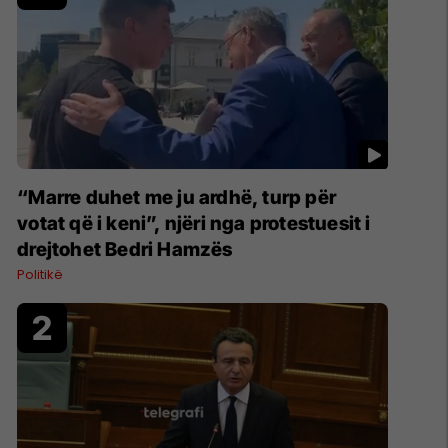
“Marre duhet me ju ardhë, turp për
votat që i keni”, njëri nga protestuesit i
drejtohet Bedri Hamzës
Politikë