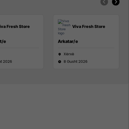
iva Fresh Store
Viva Fresh Store
t/e
Arkatar/e
Xërxë
ht 2026
8 Gusht 2026