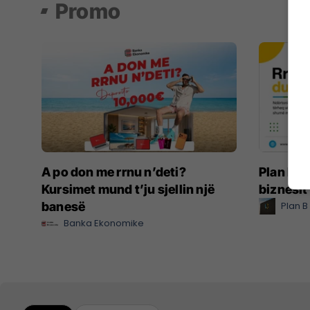
Promo
A po don me rrnu n’deti?
Plan B Cr
Kursimet mund t’ju sjellin një
biznesit
banesë
Plan B
Banka Ekonomike