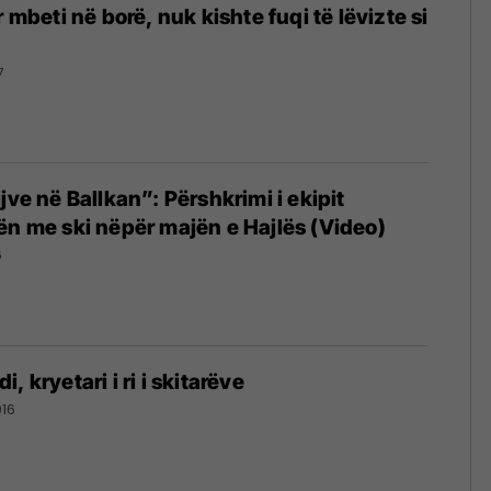
r mbeti në borë, nuk kishte fuqi të lëvizte si
7
jve në Ballkan”: Përshkrimi i ekipit
ën me ski nëpër majën e Hajlës (Video)
6
, kryetari i ri i skitarëve
016