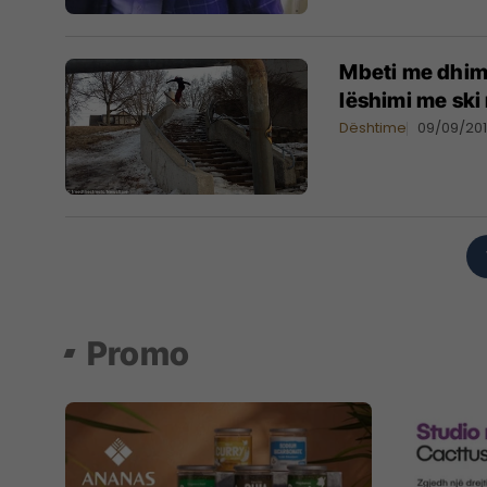
Mbeti me dhim
lëshimi me ski
Dështime
09/09/20
Promo