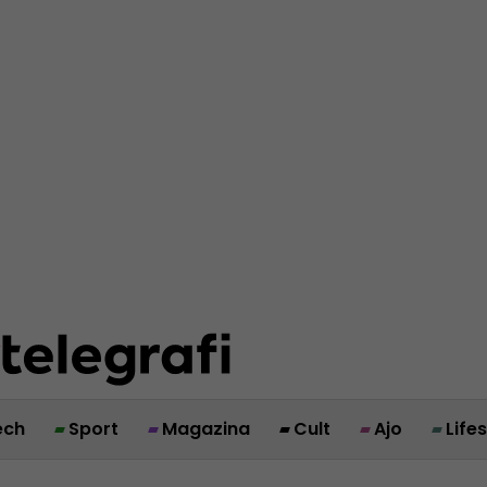
ech
Sport
Magazina
Cult
Ajo
Life