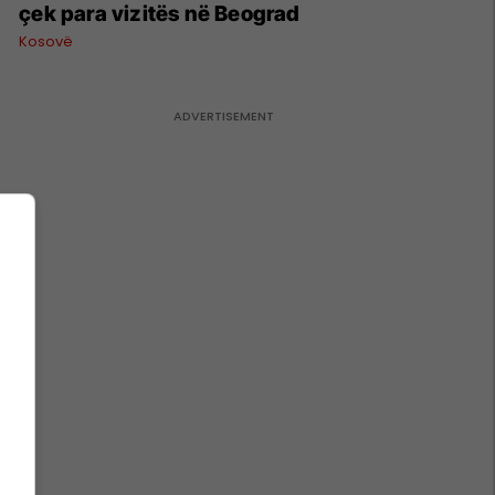
çek para vizitës në Beograd
Kosovë