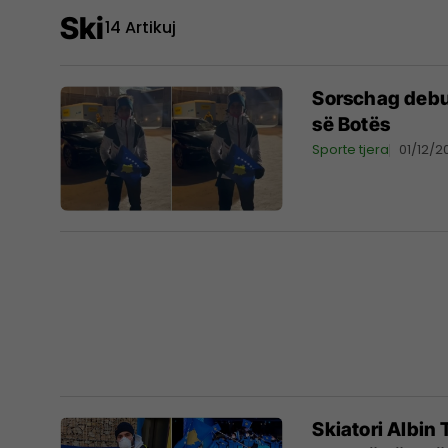
Ski
14 Artikuj
Sorschag debu
së Botës
Sporte tjera
01/12/2
Skiatori Albin 