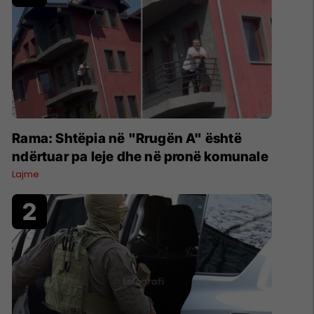
Rama: Shtëpia në "Rrugën A" është
ndërtuar pa leje dhe në pronë komunale
Lajme