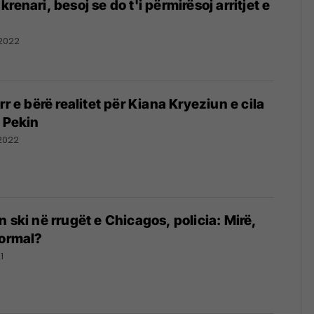
renari, besoj se do t'i përmirësoj arritjet e
2022
rr e bërë realitet për Kiana Kryeziun e cila
ë Pekin
2022
 ski në rrugët e Chicagos, policia: Mirë,
normal?
1