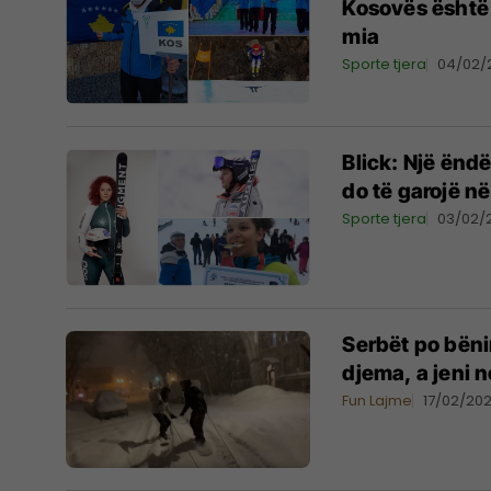
Kosovës është k
mia
Sporte tjera
04/02/
Blick: Një ëndë
do të garojë n
Sporte tjera
03/02/
Serbët po bënin
djema, a jeni 
Fun Lajme
17/02/202