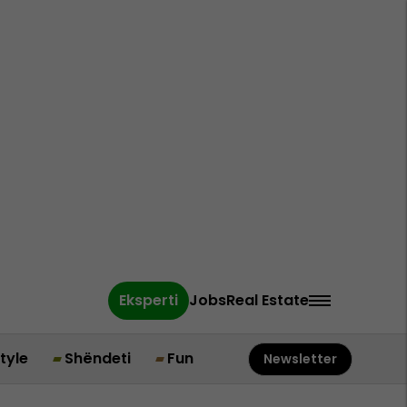
Eksperti
Jobs
Real Estate
style
Shëndeti
Fun
Newsletter