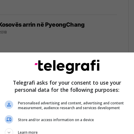
i Kosovës arrin në PyeongChang
2018
dini për skiatorin Albin Tahiri që do ta
sovën në Lojërat Olimpike Dimërore për
Telegrafi asks for your consent to use your
personal data for the following purposes:
 histori
2018
Personalised advertising and content, advertising and content
measurement, audience research and services development
Store and/or access information on a device
n e Rubikut derisa tërhiqej me ski mbi ujë
Learn more