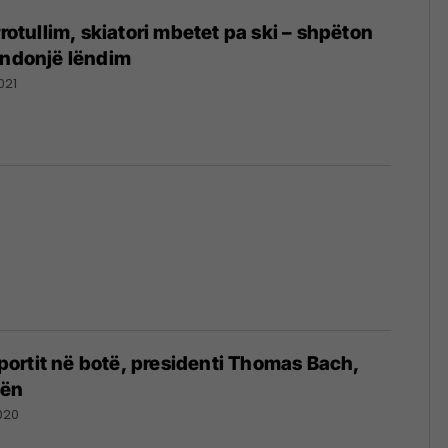
rrotullim, skiatori mbetet pa ski – shpëton
 ndonjë lëndim
021
 sportit në botë, presidenti Thomas Bach,
lën
020