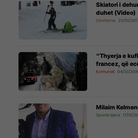
Skiatori i dehu
duhet (Video)
Dështime
23/01/201
“Thyerja e kufi
francez, që ec
Komunat
04/12/201
Milaim Kelmendi
Sporte tjera
17/10/2