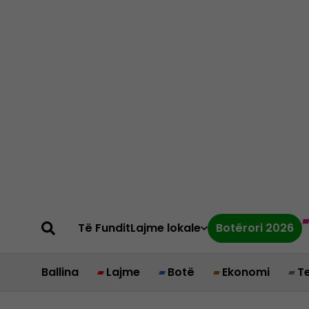
Të Fundit
Lajme lokale
Botërori 2026
Ballina
Lajme
Botë
Ekonomi
T