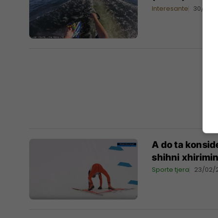
Interesante
30/07/2
A do ta konside
shihni xhirimi
Sporte tjera
23/02/