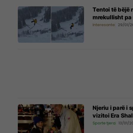
Tentoi të bëjë 
mrekullisht pa
Interesante
29/01/2
Njeriu i parë i
vizitoi Era Sha
Sporte tjera
13/01/2