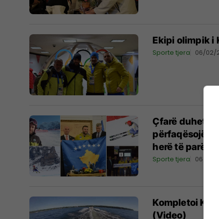
Ekipi olimpik 
Sporte tjera
06/02/
Çfarë duhet të 
përfaqësojë Ko
herë të parë në
Sporte tjera
06/02/
Kompletoi Kubi
(Video)