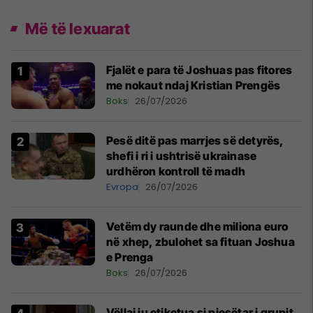
Më të lexuarat
Fjalët e para të Joshuas pas fitores
me nokaut ndaj Kristian Prengës
Boks
26/07/2026
Pesë ditë pas marrjes së detyrës,
shefi i ri i ushtrisë ukrainase
urdhëron kontroll të madh
Evropa
26/07/2026
Vetëm dy raunde dhe miliona euro
në xhep, zbulohet sa fituan Joshua
e Prenga
Boks
26/07/2026
Vëllai iu etiketua si pjesëtar i grupit