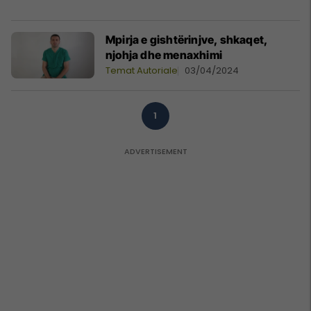
Mpirja e gishtërinjve, shkaqet,
njohja dhe menaxhimi
Temat Autoriale
03/04/2024
1