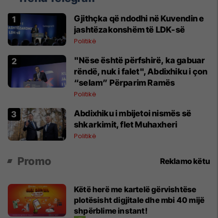
Gjithçka që ndodhi në Kuvendin e
jashtëzakonshëm të LDK-së
Politikë
"Nëse është përfshirë, ka gabuar
rëndë, nuk i falet", Abdixhiku i çon
“selam” Përparim Ramës
Politikë
Abdixhiku i mbijetoi nismës së
shkarkimit, flet Muhaxheri
Politikë
Promo
Reklamo këtu
Këtë herë me kartelë gërvishtëse
plotësisht digjitale dhe mbi 40 mijë
shpërblime instant!