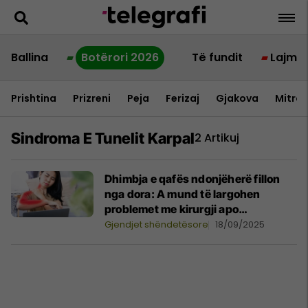
Ballina
Botërori 2026
Të fundit
Lajme
Prishtina
Prizreni
Peja
Ferizaj
Gjakova
Mitrov
Sindroma E Tunelit Karpal
2 Artikuj
Dhimbja e qafës ndonjëherë fillon
nga dora: A mund të largohen
problemet me kirurgji apo
kiropraktikë?
Gjendjet shëndetësore
18/09/2025