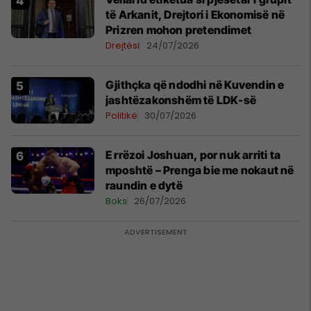
të Arkanit, Drejtori i Ekonomisë në
Prizren mohon pretendimet
Drejtësi
24/07/2026
Gjithçka që ndodhi në Kuvendin e
jashtëzakonshëm të LDK-së
Politikë
30/07/2026
E rrëzoi Joshuan, por nuk arriti ta
mposhtë – Prenga bie me nokaut në
raundin e dytë
Boks
26/07/2026