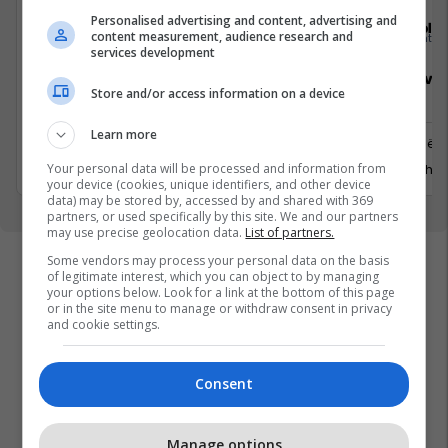
Personalised advertising and content, advertising and
Elkos Group
Sola
content measurement, audience research and
services development
Specialist Mishi (Kasap)
Sales Deve
Store and/or access information on a device
Manager
Learn more
Ferizaj
Prishtinë
3 Gusht 2026
Your personal data will be processed and information from
29 Gusht 
your device (cookies, unique identifiers, and other device
data) may be stored by, accessed by and shared with 369
partners, or used specifically by this site. We and our partners
may use precise geolocation data.
List of partners.
Some vendors may process your personal data on the basis
of legitimate interest, which you can object to by managing
your options below. Look for a link at the bottom of this page
or in the site menu to manage or withdraw consent in privacy
and cookie settings.
Consent
Manage options