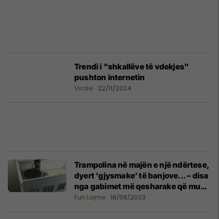
Trendi i "shkallëve të vdekjes"
pushton internetin
Virale
22/11/2024
Trampolina në majën e një ndërtese,
dyert 'gjysmake' të banjove... – disa
nga gabimet më qesharake që mund
të jenë të rrezikshme
Fun Lajme
18/09/2023