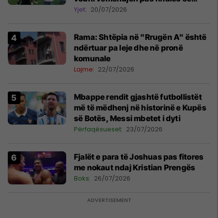
Kupës së Botës
Yjet
20/07/2026
Rama: Shtëpia në "Rrugën A" është
ndërtuar pa leje dhe në pronë
komunale
Lajme
22/07/2026
Mbappe rendit gjashtë futbollistët
më të mëdhenj në historinë e Kupës
së Botës, Messi mbetet i dyti
Përfaqësueset
23/07/2026
Fjalët e para të Joshuas pas fitores
me nokaut ndaj Kristian Prengës
Boks
26/07/2026