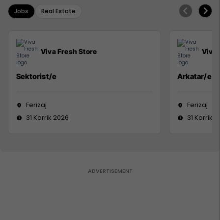
Jobs
Real Estate
Viva Fresh Store
Viva 
Sektorist/e
Arkatar/e
Ferizaj
Ferizaj
31 Korrik 2026
31 Korrik 