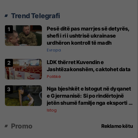
Trend Telegrafi
Pesë ditë pas marrjes së detyrës,
shefi i ri i ushtrisë ukrainase
urdhëron kontroll të madh
Evropa
LDK thërret Kuvendin e
Jashtëzakonshëm, caktohet data
Politikë
Nga bjeshkët e Istogut në dyqanet
e Gjermanisë: Si po rindërtojnë
jetën shumë familje nga eksporti i
bimëve mjekësore
Istog
Promo
Reklamo këtu