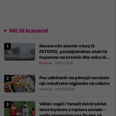
Më të lexuarat
Kosova nën alarmin e kuq të
ESTOFEX, paralajmërohen stuhi të
fuqishme me breshër dhe erëra të
forta
Kosovë
21/07/2026
Pse udhëtarët me përvojë vendosin
një rrotull letre higjienike në valixhe
Lifestyle
20/07/2026
Vëllai i vogël i Yamalit është sërish
tema kryesore e rrjeteve sociale -
vodhi vëmendjen pas finales së