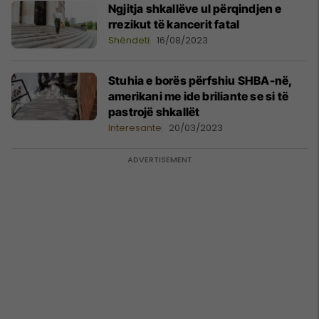
Ngjitja shkallëve ul përqindjen e
rrezikut të kancerit fatal
Shëndeti
16/08/2023
Stuhia e borës përfshiu SHBA-në,
amerikani me ide briliante se si të
pastrojë shkallët
Interesante
20/03/2023