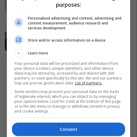
assesi nuk duhet të bëni, ndikon
purposes:
keq në energji!
Këshilla dhe ide
13/03/2022
Personalised advertising and content, advertising and
content measurement, audience research and
services development
Cili është kuptimi i shkallëve në
Store and/or access information on a device
ëndrra?
Lifestyle
11/02/2022
Learn more
Your personal data will be processed and information from
1
your device (cookies, unique identifiers, and other device
data) may be stored by, accessed by and shared with 369
partners, or used specifically by this site. We and our partners
may use precise geolocation data.
List of partners.
Some vendors may process your personal data on the basis
of legitimate interest, which you can object to by managing
your options below. Look for a link at the bottom of this page
or in the site menu to manage or withdraw consent in privacy
and cookie settings.
Consent