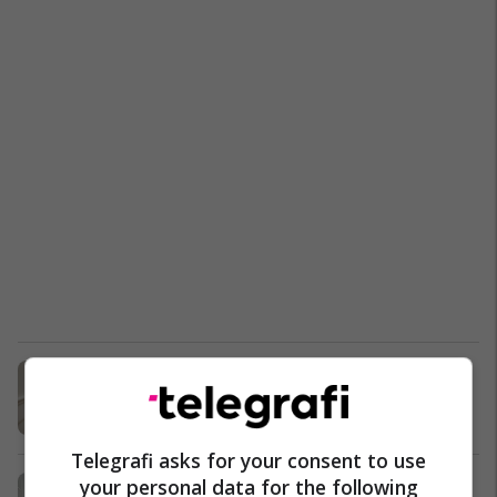
Shkallët mund t’ju ndihmojnë të
jetoni më gjatë!
Shëndeti
19/03/2022
Telegrafi asks for your consent to use
your personal data for the following
Feng shui për shkallët – këtë gabim