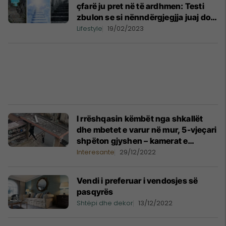
çfarë ju pret në të ardhmen: Testi
zbulon se si nënndërgjegjja juaj do
të ndikojë në të
Lifestyle
19/02/2023
I rrëshqasin këmbët nga shkallët
dhe mbetet e varur në mur, 5-vjeçari
shpëton gjyshen – kamerat e
sigurisë filmojnë veprimin heroik të
Interesante
29/12/2022
vogëlushit
Vendi i preferuar i vendosjes së
pasqyrës
Shtëpi dhe dekor
13/12/2022