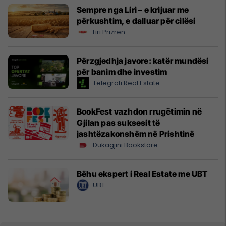
Sempre nga Liri – e krijuar me
përkushtim, e dalluar për cilësi
Liri Prizren
Përzgjedhja javore: katër mundësi
për banim dhe investim
Telegrafi Real Estate
BookFest vazhdon rrugëtimin në
Gjilan pas suksesit të
jashtëzakonshëm në Prishtinë
Dukagjini Bookstore
Bëhu ekspert i Real Estate me UBT
UBT