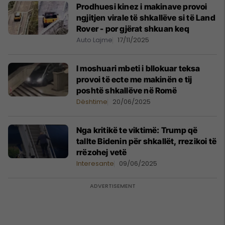
Prodhuesi kinez i makinave provoi
ngjitjen virale të shkallëve si të Land
Rover - por gjërat shkuan keq
Auto Lajme
17/11/2025
I moshuari mbeti i bllokuar teksa
provoi të ecte me makinën e tij
poshtë shkallëve në Romë
Dështime
20/06/2025
Nga kritikë te viktimë: Trump që
tallte Bidenin për shkallët, rrezikoi të
rrëzohej vetë
Interesante
09/06/2025