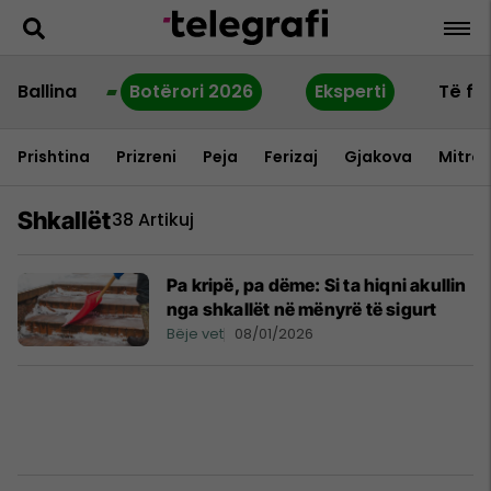
Ballina
Botërori 2026
Eksperti
Të fu
Prishtina
Prizreni
Peja
Ferizaj
Gjakova
Mitrov
Shkallët
38 Artikuj
Pa kripë, pa dëme: Si ta hiqni akullin
nga shkallët në mënyrë të sigurt
Bëje vet
08/01/2026