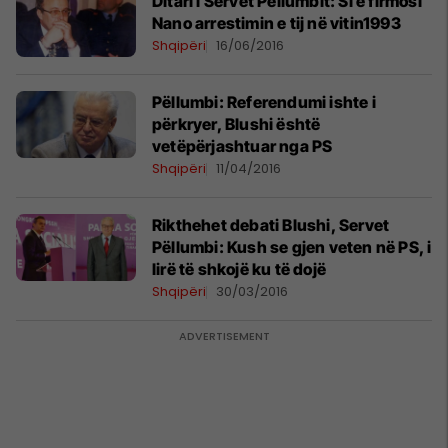
Ditari i Servet Pëllumbit: Si e firmosi
Nano arrestimin e tij në vitin1993
Shqipëri
16/06/2016
Pëllumbi: Referendumi ishte i
përkryer, Blushi është
vetëpërjashtuar nga PS
Shqipëri
11/04/2016
Rikthehet debati Blushi, Servet
Pëllumbi: Kush se gjen veten në PS, i
lirë të shkojë ku të dojë
Shqipëri
30/03/2016