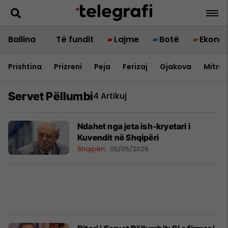
Ballina
Të fundit
Lajme
Botë
Ekono
Prishtina
Prizreni
Peja
Ferizaj
Gjakova
Mitrov
Servet Pëllumbi
4 Artikuj
​Ndahet nga jeta ish-kryetari i
Kuvendit në Shqipëri
Shqipëri
05/05/2026