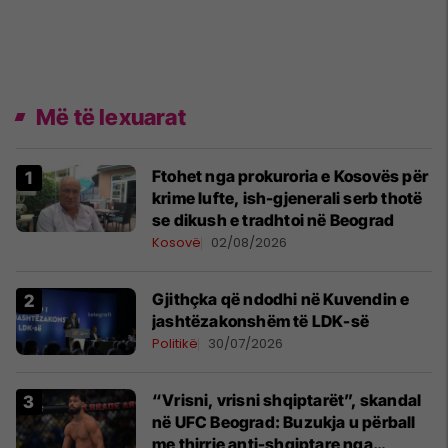
Më të lexuarat
Ftohet nga prokuroria e Kosovës për
krime lufte, ish-gjenerali serb thotë
se dikush e tradhtoi në Beograd
Kosovë
02/08/2026
Gjithçka që ndodhi në Kuvendin e
jashtëzakonshëm të LDK-së
Politikë
30/07/2026
“Vrisni, vrisni shqiptarët”, skandal
në UFC Beograd: Buzukja u përball
me thirrje anti-shqiptare nga