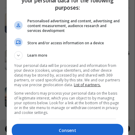
your personal data for the following
purposes:
Nga UBT në skenën botërore të
Personalised advertising and content, advertising and
robotikës: Kosova drejt Koresë së
content measurement, audience research and
Jugut
services development
UBT
Store and/or access information on a device
Objekt 2475m² me qira në Sllatinë të
Learn more
Madhe – hapësirë e përshtatshme
Your personal data will be processed and information from
për zhvillimin e biznesit #16068
your device (cookies, unique identifiers, and other device
Pro Real Estate
data) may be stored by, accessed by and shared with 369
partners, or used specifically by this site. We and our partners
may use precise geolocation data.
List of partners.
Zgjidhni PrishtinaTicket për
Some vendors may process your personal data on the basis
udhëtimin tuaj drejt Hamburgut
of legitimate interest, which you can object to by managing
your options below. Look for a link at the bottom of this page
Prishtina Ticket
or in the site menu to manage or withdraw consent in privacy
and cookie settings.
Jobs
Real Estate
Consent