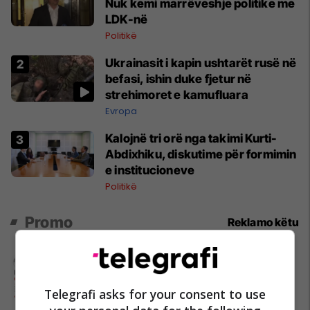
Nuk kemi marrëveshje politike me
LDK-në
Politikë
Ukrainasit i kapin ushtarët rusë në
befasi, ishin duke fjetur në
strehimoret e kamufluara
Evropa
Kalojnë tri orë nga takimi Kurti-
Abdixhiku, diskutime për formimin
e institucioneve
Politikë
Promo
Reklamo këtu
Alba Health bashkon profesionistët
e kujdesit në një rrjet të përbashkët
Telegrafi asks for your consent to use
në Zvicër
Alba Health