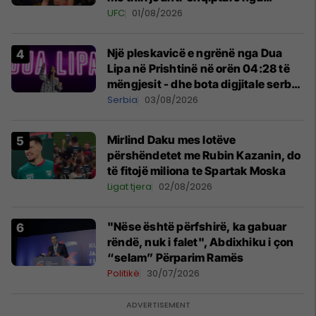
tribunat
UFC
01/08/2026
Një pleskavicë e ngrënë nga Dua
Lipa në Prishtinë në orën 04:28 të
mëngjesit - dhe bota digjitale serbe
shpall gjendjen e luftës
Serbia
03/08/2026
Mirlind Daku mes lotëve
përshëndetet me Rubin Kazanin, do
të fitojë miliona te Spartak Moska
Ligat tjera
02/08/2026
"Nëse është përfshirë, ka gabuar
rëndë, nuk i falet", Abdixhiku i çon
“selam” Përparim Ramës
Politikë
30/07/2026