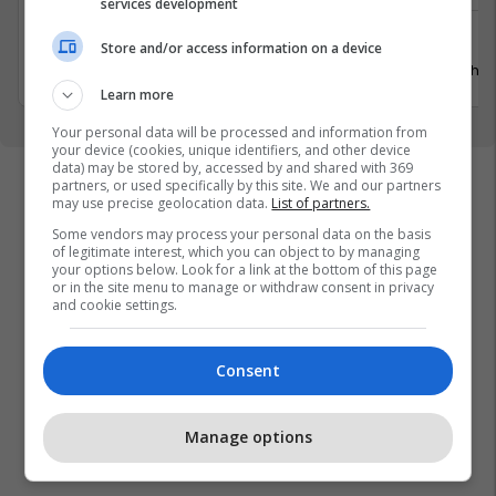
services development
Ferizaj
Xërxe
Store and/or access information on a device
3 Gusht 2026
20 Gusht 
Learn more
Your personal data will be processed and information from
your device (cookies, unique identifiers, and other device
data) may be stored by, accessed by and shared with 369
partners, or used specifically by this site. We and our partners
may use precise geolocation data.
List of partners.
Some vendors may process your personal data on the basis
of legitimate interest, which you can object to by managing
your options below. Look for a link at the bottom of this page
or in the site menu to manage or withdraw consent in privacy
and cookie settings.
Consent
Manage options