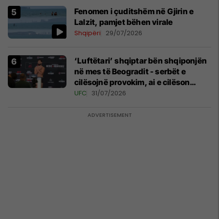
Fenomen i çuditshëm në Gjirin e
Lalzit, pamjet bëhen virale
Shqipëri
29/07/2026
‘Luftëtari’ shqiptar bën shqiponjën
në mes të Beogradit - serbët e
cilësojnë provokim, ai e cilëson
simbol të identitetit
UFC
31/07/2026