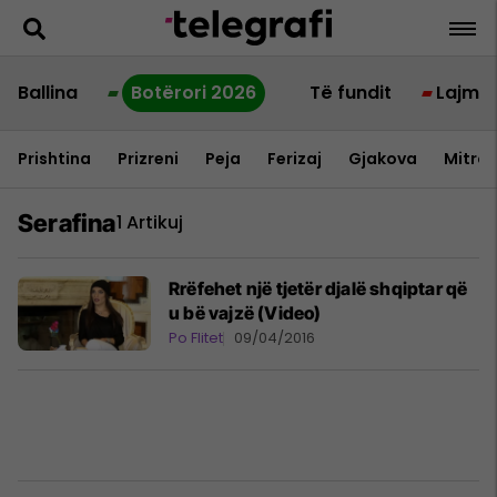
Ballina
Botërori 2026
Të fundit
Lajme
Prishtina
Prizreni
Peja
Ferizaj
Gjakova
Mitrov
Serafina
1 Artikuj
Rrëfehet një tjetër djalë shqiptar që
u bë vajzë (Video)
Po Flitet
09/04/2016