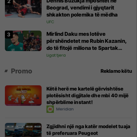
Dennis Buzukja mposhtet në
Beograd, vendimi i gjyqtarit
shkakton polemika të mëdha
UFC
Mirlind Daku mes lotëve
përshëndetet me Rubin Kazanin,
do të fitojë miliona te Spartak
Moska
Ligat tjera
Promo
Reklamo këtu
Këtë herë me kartelë gërvishtëse
plotësisht digjitale dhe mbi 40 mijë
shpërblime instant!
Meridian
Zgjidhni një nga katër modelet tuaja
të preferuara Peugeot