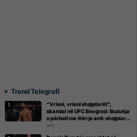
Trend Telegrafi
“Vrisni, vrisni shqiptarët”,
skandal në UFC Beograd: Buzukja
u përball me thirrje anti-shqiptare
nga tribunat
UFC