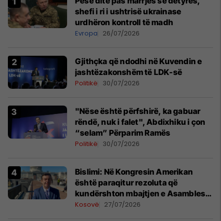
Pesë ditë pas marrjes së detyrës,
shefi i ri i ushtrisë ukrainase
urdhëron kontroll të madh
Evropa
26/07/2026
Gjithçka që ndodhi në Kuvendin e
jashtëzakonshëm të LDK-së
Politikë
30/07/2026
"Nëse është përfshirë, ka gabuar
rëndë, nuk i falet", Abdixhiku i çon
“selam” Përparim Ramës
Politikë
30/07/2026
Bislimi: Në Kongresin Amerikan
është paraqitur rezoluta që
kundërshton mbajtjen e Asamblesë
Parlamentare të OSBE-së në
Kosovë
27/07/2026
Beograd