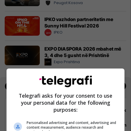
Peugot Kosova
IPKO vazhdon partneritetin me
Sunny Hill Festival 2026
IPKO
EXPO DIASPORA 2026 mbahet më
3, 4 dhe 5 gusht në Prishtinë
Expo Prishtina
Jobs
Real Estate
Telegrafi asks for your consent to use
your personal data for the following
purposes:
Elkos Group
Elko
Personalised advertising and content, advertising and
Specialist Mishi (Kasap)
Punëtor në
content measurement, audience research and