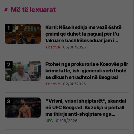
Më të lexuarat
Kurti: Nëse hedhja me vezë është
çmimi që duhet ta paguaj për t’u
takuar e bashkëbiseduar jam i
lumtur ta bëj këtë
Kosovë
06/08/2026
Ftohet nga prokuroria e Kosovës për
krime lufte, ish-gjenerali serb thotë
se dikush e tradhtoi në Beograd
Kosovë
02/08/2026
“Vrisni, vrisni shqiptarët”, skandal
në UFC Beograd: Buzukja u përball
me thirrje anti-shqiptare nga
tribunat
UFC
01/08/2026