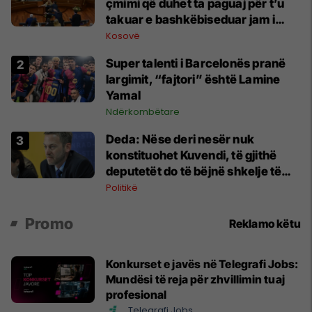
çmimi që duhet ta paguaj për t’u
takuar e bashkëbiseduar jam i
lumtur ta bëj këtë
Kosovë
Super talenti i Barcelonës pranë
largimit, “fajtori” është Lamine
Yamal
Ndërkombëtare
Deda: Nëse deri nesër nuk
konstituohet Kuvendi, të gjithë
deputetët do të bëjnë shkelje të
rëndë kushtetuese
Politikë
Promo
Reklamo këtu
Konkurset e javës në Telegrafi Jobs:
Mundësi të reja për zhvillimin tuaj
profesional
Telegrafi Jobs