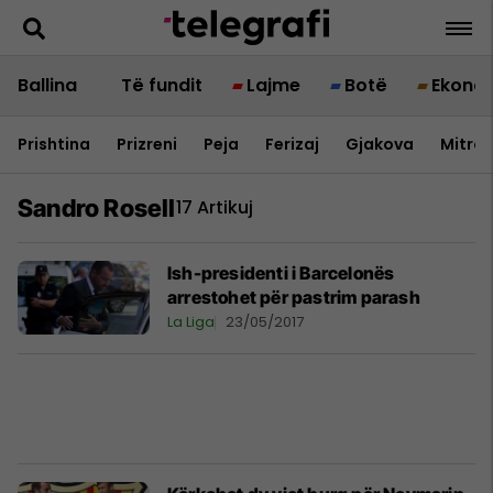
Ballina
Të fundit
Lajme
Botë
Ekono
Prishtina
Prizreni
Peja
Ferizaj
Gjakova
Mitrov
Sandro Rosell
17 Artikuj
Ish-presidenti i Barcelonës
arrestohet për pastrim parash
La Liga
23/05/2017