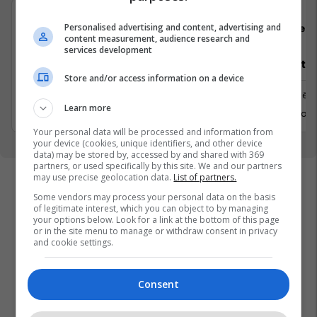
Personalised advertising and content, advertising and
Padel Zone
Flex 
content measurement, audience research and
services development
Recepsionist/e
Architect
Store and/or access information on a device
Prishtine
Prishtinë
Learn more
31 Gusht 2026
6 Shtator 
Your personal data will be processed and information from
your device (cookies, unique identifiers, and other device
data) may be stored by, accessed by and shared with 369
partners, or used specifically by this site. We and our partners
may use precise geolocation data.
List of partners.
Some vendors may process your personal data on the basis
of legitimate interest, which you can object to by managing
your options below. Look for a link at the bottom of this page
or in the site menu to manage or withdraw consent in privacy
and cookie settings.
Consent