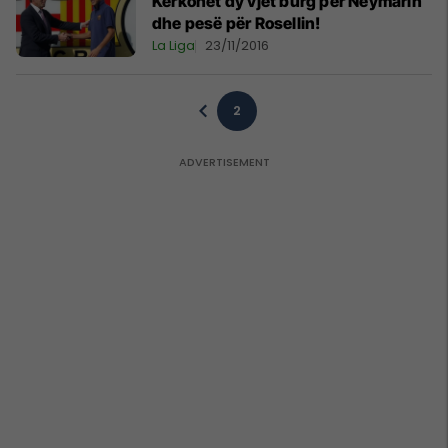
Kërkohet dy vjet burg për Neymarin
dhe pesë për Rosellin!
La Liga
23/11/2016
2