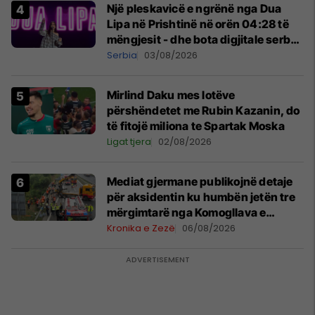
Një pleskavicë e ngrënë nga Dua
Lipa në Prishtinë në orën 04:28 të
mëngjesit - dhe bota digjitale serbe
shpall gjendjen e luftës
Serbia
03/08/2026
Mirlind Daku mes lotëve
përshëndetet me Rubin Kazanin, do
të fitojë miliona te Spartak Moska
Ligat tjera
02/08/2026
Mediat gjermane publikojnë detaje
për aksidentin ku humbën jetën tre
mërgimtarë nga Komogllava e
Ferizajt
Kronika e Zezë
06/08/2026