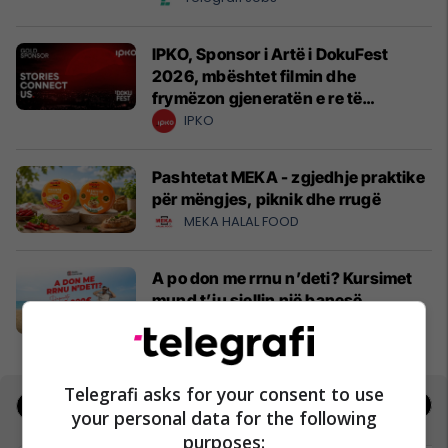
IPKO, Sponsor i Artë i DokuFest
2026, mbështet filmin dhe
frymëzon gjeneratën e re të
krijuesve
IPKO
Pashtetat MEKA - zgjedhje praktike
për mëngjes, piknik dhe rrugë
MEKA HALAL FOOD
A po don me rrnu n’deti? Kursimet
mund t’ju sjellin një banesë
Banka Ekonomike
Telegrafi asks for your consent to use
Jobs
Real Estate
your personal data for the following
purposes: