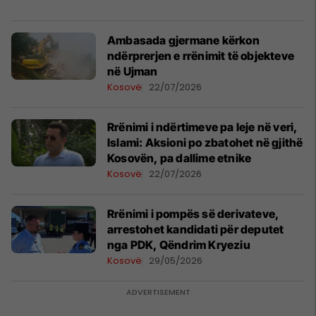
​Ambasada gjermane kërkon
ndërprerjen e rrënimit të objekteve
në Ujman
Kosovë
22/07/2026
Rrënimi i ndërtimeve pa leje në veri,
Islami: Aksioni po zbatohet në gjithë
Kosovën, pa dallime etnike
Kosovë
22/07/2026
Rrënimi i pompës së derivateve,
arrestohet kandidati për deputet
nga PDK, Qëndrim Kryeziu
Kosovë
29/05/2026