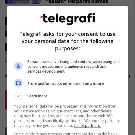
“selam” Përparim Ramës
Politikë
Gjithçka që ndodhi në Kuvendin e
jashtëzakonshëm të LDK-së
Telegrafi asks for your consent to use
Politikë
your personal data for the following
Abdixhiku i mbijetoi nismës së
purposes:
shkarkimit, flet Muhaxheri
Politikë
Personalised advertising and content, advertising and
content measurement, audience research and
services development
Promo
Reklamo këtu
Store and/or access information on a device
Këtë herë me kartelë gërvishtëse
Learn more
plotësisht digjitale dhe mbi 40 mijë
shpërblime instant!
Your personal data will be processed and information from
your device (cookies, unique identifiers, and other device
Meridian
data) may be stored by, accessed by and shared with 369
partners, or used specifically by this site. We and our partners
may use precise geolocation data.
List of partners.
Zgjidhni një nga katër modelet tuaja
Some vendors may process your personal data on the basis