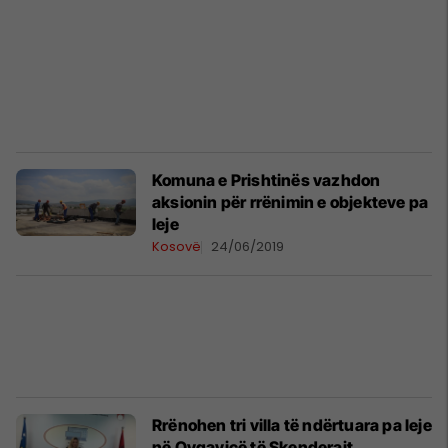
Komuna e Prishtinës vazhdon
aksionin për rrënimin e objekteve pa
leje
Kosovë
24/06/2019
Rrënohen tri villa të ndërtuara pa leje
në Qyqavicë të Skenderajt