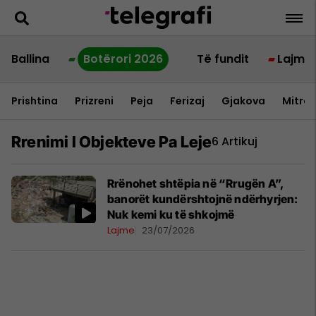
Ballina
Botërori 2026
Të fundit
Lajme
Prishtina
Prizreni
Peja
Ferizaj
Gjakova
Mitrov
Rrenimi I Objekteve Pa Leje
6 Artikuj
Rrënohet shtëpia në “Rrugën A”,
banorët kundërshtojnë ndërhyrjen:
Nuk kemi ku të shkojmë
Lajme
23/07/2026