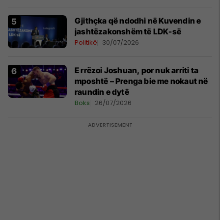
Gjithçka që ndodhi në Kuvendin e
jashtëzakonshëm të LDK-së
Politikë
30/07/2026
E rrëzoi Joshuan, por nuk arriti ta
mposhtë – Prenga bie me nokaut në
raundin e dytë
Boks
26/07/2026