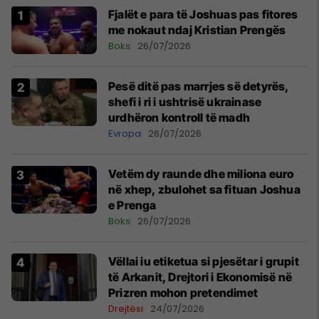
Fjalët e para të Joshuas pas fitores
me nokaut ndaj Kristian Prengës
Boks
26/07/2026
Pesë ditë pas marrjes së detyrës,
shefi i ri i ushtrisë ukrainase
urdhëron kontroll të madh
Evropa
26/07/2026
Vetëm dy raunde dhe miliona euro
në xhep, zbulohet sa fituan Joshua
e Prenga
Boks
26/07/2026
Vëllai iu etiketua si pjesëtar i grupit
të Arkanit, Drejtori i Ekonomisë në
Prizren mohon pretendimet
Drejtësi
24/07/2026