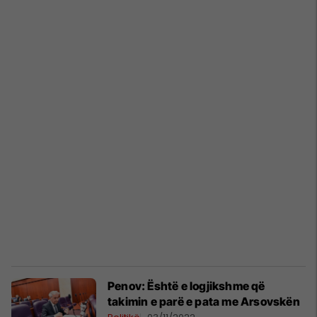
Penov: Është e logjikshme që
takimin e parë e pata me Arsovskën