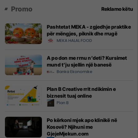
Promo
Reklamo këtu
Pashtetat MEKA - zgjedhje praktike
për mëngjes, piknik dhe rrugë
MEKA HALAL FOOD
A po don me rrnu n’deti? Kursimet
mund t’ju sjellin një banesë
Banka Ekonomike
Plan B Creative rrit ndikimin e
biznesit tuaj online
Plan B
Po kërkoni mjek apo klinikë në
Kosovë? Njihuni me
GjejeMjekun.com