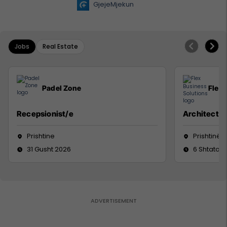
GjejeMjekun
Jobs
Real Estate
Padel Zone
Flex 
Recepsionist/e
Architect
Prishtine
Prishtinë
31 Gusht 2026
6 Shtator 