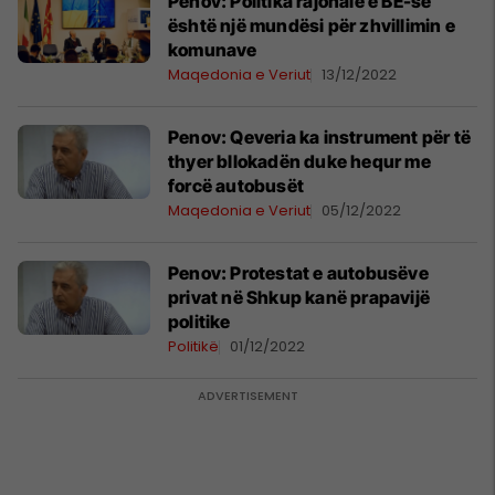
Penov: Politika rajonale e BE-së
është një mundësi për zhvillimin e
komunave
Maqedonia e Veriut
13/12/2022
Penov: Qeveria ka instrument për të
thyer bllokadën duke hequr me
forcë autobusët
Maqedonia e Veriut
05/12/2022
Penov: Protestat e autobusëve
privat në Shkup kanë prapavijë
politike
Politikë
01/12/2022