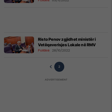
Politikë
03/11/2022
Risto Penov zgjidhet ministër i
Vetëqeverisjes Lokale në RMV
Politikë
28/10/2022
2