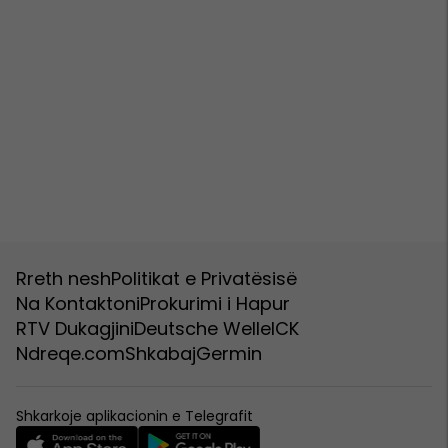
Rreth nesh
Politikat e Privatësisë
Na Kontaktoni
Prokurimi i Hapur
RTV Dukagjini
Deutsche Welle
ICK
Ndreqe.com
Shkabaj
Germin
Shkarkoje aplikacionin e Telegrafit