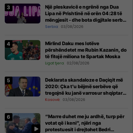
Një pleskavicë e ngrënë nga Dua
Lipa në Prishtinë në orën 04:28 të
mëngjesit - dhe bota digjitale serbe
shpall gjendjen e luftës
Serbia
03/08/2026
Mirlind Daku mes lotëve
përshëndetet me Rubin Kazanin, do
të fitojë miliona te Spartak Moska
Ligat tjera
02/08/2026
​Deklarata skandaloze e Daçiqit më
2020: Çka t'u bëjmë serbëve që
tregojnë ku janë varrosur shqiptarët
në Serbi
Kosovë
03/08/2026
“Marre duhet me ju ardhë, turp për
votat që i keni”, njëri nga
protestuesit i drejtohet Bedri