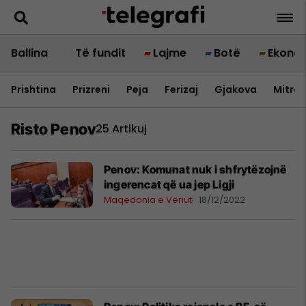
Ballina
Të fundit
Lajme
Botë
Ekono
Prishtina
Prizreni
Peja
Ferizaj
Gjakova
Mitrov
Risto Penov
25 Artikuj
Penov: Komunat nuk i shfrytëzojnë
ingerencat që ua jep Ligji
Maqedonia e Veriut
18/12/2022