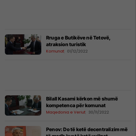
Rruga e Butikëve në Tetovë,
atraksion turistik
Komunat
01/12/2022
Bilall Kasami kërkon më shumë
kompetenca për komunat
Maqedonia e Veriut
30/11/2022
Penov: Do të ketë decentralizim më