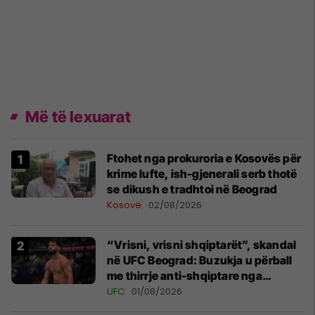
Më të lexuarat
Ftohet nga prokuroria e Kosovës për
krime lufte, ish-gjenerali serb thotë
se dikush e tradhtoi në Beograd
Kosovë
02/08/2026
“Vrisni, vrisni shqiptarët”, skandal
në UFC Beograd: Buzukja u përball
me thirrje anti-shqiptare nga
tribunat
UFC
01/08/2026