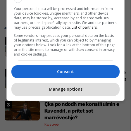
Your personal data will be processed and information from
your device (cookies, unique identifiers, and other device
data) may be stored by, accessed by and shared with 369
partners, or used specifically by this site. We and our partners
Trend Telegrafi
may use precise geolocation data.
List of partners.
Some vendors may process your personal data on the basis
“Marre duhet me ju ardhë, turp
of legitimate interest, which you can object to by managing
your options below. Look for a link at the bottom of this page
për votat që i keni”, njëri nga
or in the site menu to manage or withdraw consent in privacy
protestuesit i drejtohet Bedri
and cookie settings.
Hamzës
Politikë
Consent
Mediat gjermane publikojnë detaje
për aksidentin ku humbën jetën tre
mërgimtarë nga Komogllava e
Manage options
Ferizajt
Kronika e Zezë
Çka po ndodh me konstituimin e
Kuvendit, a pritet sot
marrëveshje?
Kosovë