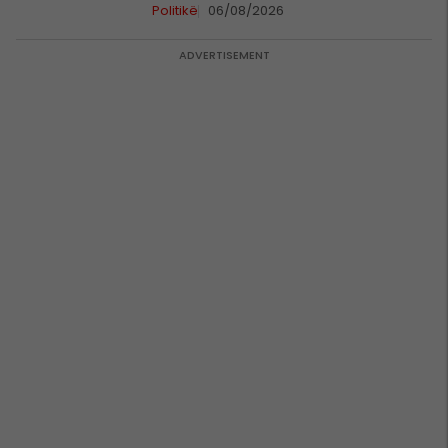
Hamzës
Politikë
06/08/2026