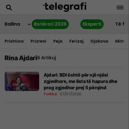
Ballina
Botërori 2026
Eksperti
Të fu
Prishtina
Prizreni
Peja
Ferizaj
Gjakova
Mitrov
Rina Ajdari
6 Artikuj
Ajdari: BDI është për një njësi
zgjedhore, me lista të hapura dhe
prag zgjedhor prej 5 përqind
Politikë
07/07/2026