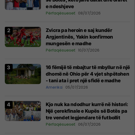
e ndeshjeve
Përfaqësueset
08/07/2026
Zvicra pa heroin e saj kundër
Argjentinës, Yakin konfirmon
mungesën e madhe
Përfaqësueset
10/07/2026
16 fëmijë të mbajtur të mbyllur në një
dhomë në Ohio për 4 vjet shpëtohen
- tani ata i pret një sfidë e madhe
Amerika
05/07/2026
Kjo nuk ka ndodhur kurrë në histori:
Një çerekfinale e Kupës së Botës pa
tre vendet legjendare të futbollit
Përfaqësueset
06/07/2026