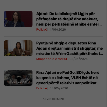
Ajdari: Do ta bllokojmë Ligjin për
përfaqësim të drejtë dhe adekuat,
neni për përkatësinë etnike është i
papranueshëm
Politikë
11/06/2026
Pyetja në shqip e deputetes Rina
Ajdari drejtuar ministrit shqiptar, me
miratim të Afrim Gashit përkthehet
dhe dërgohet vetëm në
Maqedonia e Veriut
03/06/2026
maqedonisht
Rina Ajdari në PodGo: BDI çdo herë
ka qenë e zëshme, VLEN është në
qeveri për të relativizuar politikat
destruktive të OBRM-PDUKM-së
Politikë
04/05/2026