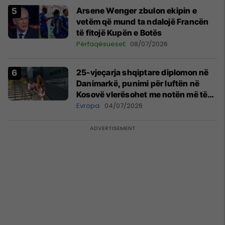
Arsene Wenger zbulon ekipin e
vetëm që mund ta ndalojë Francën
të fitojë Kupën e Botës
Përfaqësueset
08/07/2026
25-vjeçarja shqiptare diplomon në
Danimarkë, punimi për luftën në
Kosovë vlerësohet me notën më të
lartë
Evropa
04/07/2026