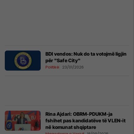
BDI vendos: Nuk do ta votojmë ligjin
për "Safe City"
Politikë
23/01/2026
Rina Ajdari: OBRM-PDUKM-ja
fshihet pas kandidatëve të VLEN-it
në komunat shqiptare
Maqedonia e Veriut
18/09/2025