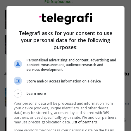
Përfaqësueset
Thaçi ofron 50 mijë euro dorëzani
për lirim me kusht nga Haga
Drejtësi
Telegrafi asks for your consent to use
Ibrahimovic shpërthen pas
your personal data for the following
eliminimit të Belgjikës: Trajneri
purposes:
duhet të ketë turp, ai lojtar se
meritoi të luante
Përfaqësueset
Personalised advertising and content, advertising and
content measurement, audience research and
services development
Promo
Reklamo këtu
Store and/or access information on a device
APR mendon për ju, diasporë –
Learn more
mirësevini në shtëpi!
Your personal data will be processed and information from
APR - Asistencë E Përgjithshme Rrugore
your device (cookies, unique identifiers, and other device
data) may be stored by, accessed by and shared with 369
partners, or used specifically by this site. We and our partners
Hamburgeri ma kjut najher vjen këtë
may use precise geolocation data.
List of partners.
verë në Burger King
Some vendors may process your personal data on the basis