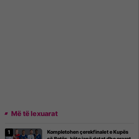
Më të lexuarat
Kompletohen çerekfinalet e Kupës
së Botës, këto janë datat dhe oraret