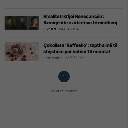
Rivaliteti krijoi Renesancën:
Armiqësitë e artistëve të mëdhenj
Piktura
04/11/2024
Çokollata 'Raffaello': toptha më të
shijshëm për vetëm 15 minuta!
Ëmbëlsirë
23/11/2022
1