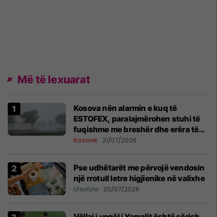
Më të lexuarat
Kosova nën alarmin e kuq të
ESTOFEX, paralajmërohen stuhi të
fuqishme me breshër dhe erëra të
forta
Kosovë
21/07/2026
Pse udhëtarët me përvojë vendosin
një rrotull letre higjienike në valixhe
Lifestyle
20/07/2026
Vëllai i vogël i Yamalit është sërish