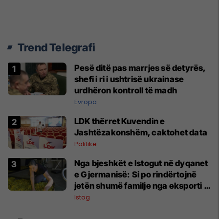
Trend Telegrafi
Pesë ditë pas marrjes së detyrës,
shefi i ri i ushtrisë ukrainase
urdhëron kontroll të madh
Evropa
LDK thërret Kuvendin e
Jashtëzakonshëm, caktohet data
Politikë
Nga bjeshkët e Istogut në dyqanet
e Gjermanisë: Si po rindërtojnë
jetën shumë familje nga eksporti i
bimëve mjekësore
Istog