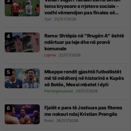
tema kryesore e rrjeteve sociale -
vodhi vëmendjen pas finales së
Kupës së Botës
Yjet
20/07/2026
Rama: Shtëpia në "Rrugën A" është
ndërtuar pa leje dhe në pronë
komunale
Lajme
22/07/2026
Mbappe rendit gjashtë futbollistët
më të mëdhenj në historinë e Kupës
së Botës, Messi mbetet i dyti
Përfaqësueset
23/07/2026
Fjalët e para të Joshuas pas fitores
me nokaut ndaj Kristian Prengës
Boks
26/07/2026