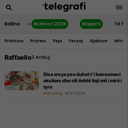
Ballina
Botërori 2026
Eksperti
Të fu
Prishtina
Prizreni
Peja
Ferizaj
Gjakova
Mitrov
Raffaello
3 Artikuj
Disa arsye pse duhet t’i konsumoni
akullore dhe cili është lloji më i mirë i
tyre
Marketing
16/07/2025