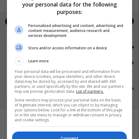
your personal data for the following
purposes:
Jobs
Real Estate
Personalised advertising and content, advertising and
content measurement, audience research and
services development
Viva Fresh Store
Viva 
Store and/or access information on a device
Learn more
Sektorist/e
Arkatar/e
Your personal data will be processed and information from
your device (cookies, unique identifiers, and other device
Ferizaj
Ferizaj
data) may be stored by, accessed by and shared with 369
partners, or used specifically by this site. We and our partners
31 Korrik 2026
31 Korrik 
may use precise geolocation data.
List of partners.
Some vendors may process your personal data on the basis
of legitimate interest, which you can object to by managing
your options below. Look for a link at the bottom of this page
or in the site menu to manage or withdraw consent in privacy
and cookie settings.
Consent