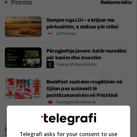
Promo
Reklamo këtu
Sempre nga Liri – e krijuar me
përkushtim, e dalluar për cilësi
Liri Prizren
Përzgjedhja javore: katër mundësi
për banim dhe investim
Telegrafi Real Estate
BookFest vazhdon rrugëtimin në
Gjilan pas suksesit të
jashtëzakonshëm në Prishtinë
Dukagjini Bookstore
Bëhu ekspert i Real Estate me UBT
UBT
Telegrafi asks for your consent to use