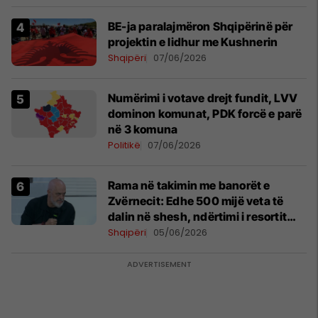
BE-ja paralajmëron Shqipërinë për
projektin e lidhur me Kushnerin
Shqipëri
07/06/2026
Numërimi i votave drejt fundit, LVV
dominon komunat, PDK forcë e parë
në 3 komuna
Politikë
07/06/2026
Rama në takimin me banorët e
Zvërnecit: Edhe 500 mijë veta të
dalin në shesh, ndërtimi i resortit
nuk anulohet
Shqipëri
05/06/2026