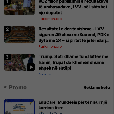
KQZ fillon publikimin e rezultateve
të ambasadave, LVV-së i shtohet
një deputet
Parlamentare
Rezultatet e deritanishme - LVV
siguron 49 ulëse në Kuvend, PDK e
dyta me 24 – si pritet të jetë ndarja
e mandateve?
Parlamentare
Trump: Sot i dhamë fund luftës me
Iranin, trupat do kthehen shumë
shpejt në shtëpi
Amerika
Promo
Reklamo këtu
EduCare: Mundësia për të nisur një
karrierë të re
Edu Care