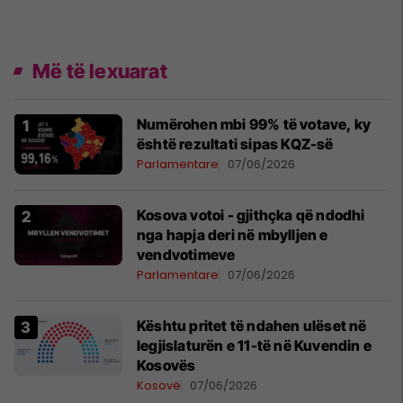
Më të lexuarat
Numërohen mbi 99% të votave, ky
është rezultati sipas KQZ-së
Parlamentare
07/06/2026
Kosova votoi - gjithçka që ndodhi
nga hapja deri në mbylljen e
vendvotimeve
Parlamentare
07/06/2026
Kështu pritet të ndahen ulëset në
legjislaturën e 11-të në Kuvendin e
Kosovës
Kosovë
07/06/2026