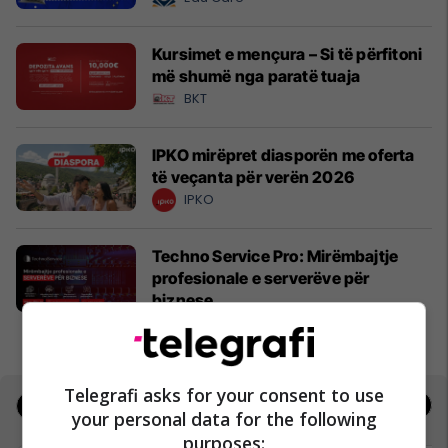
Kursimet e mençura – Si të përfitoni
më shumë nga paratë tuaja
BKT
IPKO mirëpret diasporën me oferta
të veçanta për verën 2026
IPKO
Techno Service Pro: Mirëmbajtje
profesionale e serverëve për
biznese
Techno Service Pro
Telegrafi asks for your consent to use
Jobs
Real Estate
your personal data for the following
purposes: