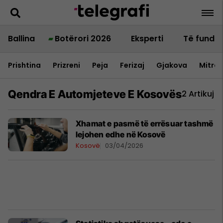
Ballina
Botërori 2026
Eksperti
Të fundit
Prishtina
Prizreni
Peja
Ferizaj
Gjakova
Mitrov
Qendra E Automjeteve E Kosovës
2 Artikuj
Xhamat e pasmë të errësuar tashmë
lejohen edhe në Kosovë
Kosovë
03/04/2026