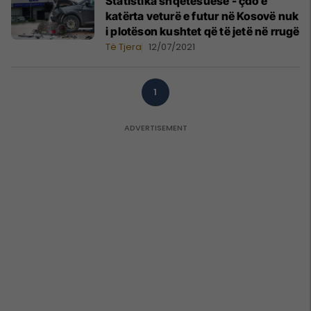
Statistika shqetësuese - çdo e
katërta veturë e futur në Kosovë nuk
i plotëson kushtet që të jetë në rrugë
Të Tjera
12/07/2021
1