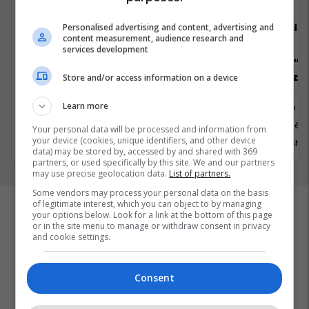
Telegrafi
Teleg
Personalised advertising and content, advertising and
content measurement, audience research and
services development
Gazetar/e për edicionin Telegrafi
Trajnim: “R
Diasporë
dhe realizim
Store and/or access information on a device
Learn more
Media
Trajnim d
Prishtina, Kosovo
Prishtinë
Your personal data will be processed and information from
your device (cookies, unique identifiers, and other device
1 Korrik 2026
15 Qersho
data) may be stored by, accessed by and shared with 369
partners, or used specifically by this site. We and our partners
may use precise geolocation data.
List of partners.
Some vendors may process your personal data on the basis
of legitimate interest, which you can object to by managing
your options below. Look for a link at the bottom of this page
or in the site menu to manage or withdraw consent in privacy
and cookie settings.
Consent