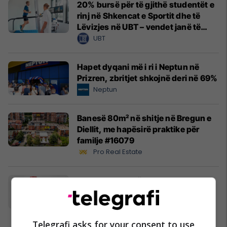
20% bursë për të gjithë studentët e
rinj në Shkencat e Sportit dhe të
Lëvizjes në UBT – vendet janë të
limituara
UBT
Hapet dyqani më i ri i Neptun në
Prizren, zbritjet shkojnë deri në 69%
Neptun
Banesë 80m² në shitje në Bregun e
Diellit, me hapësirë praktike për
familje #16079
Pro Real Estate
Frutex lanson në treg ART Ketchup
Frutex
Telegrafi asks for your consent to use