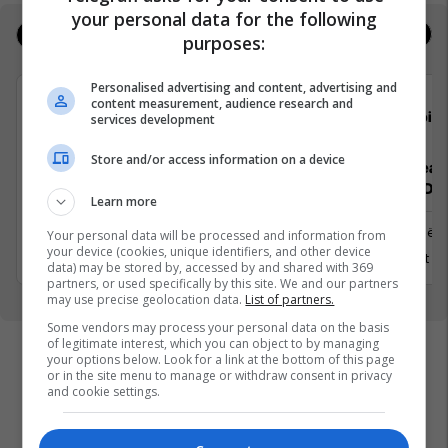
your personal data for the following
Jobs
Real Estate
purposes:
Personalised advertising and content, advertising and
content measurement, audience research and
cpit comparit GmbH
cpit
services development
Store and/or access information on a device
Senior Product Designer (UX/UI) 4-
Senior Lead
Day Workweek
.NET) 4-Da
Learn more
Prishtinë
Prishtinë
Your personal data will be processed and information from
your device (cookies, unique identifiers, and other device
7 Gusht 2026
5 Gusht 2
data) may be stored by, accessed by and shared with 369
partners, or used specifically by this site. We and our partners
may use precise geolocation data.
List of partners.
Some vendors may process your personal data on the basis
of legitimate interest, which you can object to by managing
your options below. Look for a link at the bottom of this page
or in the site menu to manage or withdraw consent in privacy
and cookie settings.