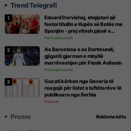
Trend Telegrafi
Eduard Dervishaj, shqiptari që
festoi titullin e Kupës së Botës me
Spanjën - prej vitesh pjesë e
federatës spanjolle
Përfaqësueset
As Barcelona e as Dortmundi,
gjiganti gjerman e mbyllë
marrëveshjen për Fisnik Asllanin
Përfaqësueset
Gucati kërkon nga Qeveria të
reagojë për listat e luftëtarëve të
publikuara nga Serbia
Kosovë
Promo
Reklamo këtu