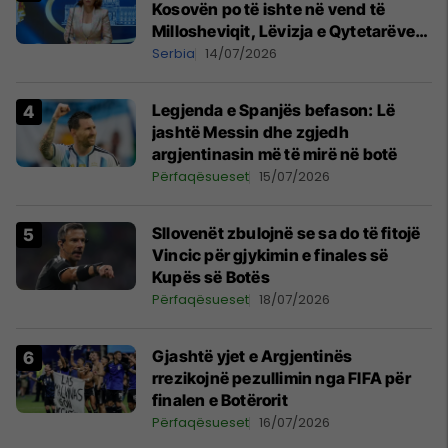
Kosovën po të ishte në vend të
Millosheviqit, Lëvizja e Qytetarëve
të Lirë në Serbi kërkon shkarkimin e
Serbia
14/07/2026
menjëhershëm të Snezhana
Paunoviq
Legjenda e Spanjës befason: Lë
jashtë Messin dhe zgjedh
argjentinasin më të mirë në botë
Përfaqësueset
15/07/2026
Sllovenët zbulojnë se sa do të fitojë
Vincic për gjykimin e finales së
Kupës së Botës
Përfaqësueset
18/07/2026
Gjashtë yjet e Argjentinës
rrezikojnë pezullimin nga FIFA për
finalen e Botërorit
Përfaqësueset
16/07/2026