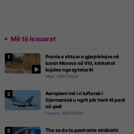
Më të lexuarat
Prania e shtuar e gjarpërinjve në
lumin Morava në Viti, kërkohet
kujdes nga qytetarët
Vitia
14/07/2026
Aeroplani më i ri luftarak i
Gjermanisë u ngrit për herë të parë
në qiell
Evropa
16/07/2026
Tha se do ta pastronte etnikisht