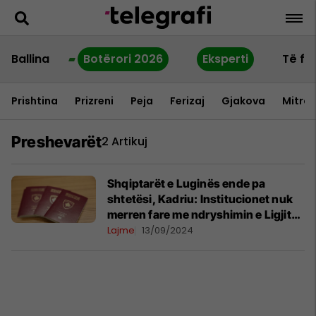
Ballina
Botërori 2026
Eksperti
Të fu
Prishtina
Prizreni
Peja
Ferizaj
Gjakova
Mitrov
Preshevarët
2 Artikuj
Shqiptarët e Luginës ende pa
shtetësi, Kadriu: Institucionet nuk
merren fare me ndryshimin e Ligjit
për shtetësi
Lajme
13/09/2024