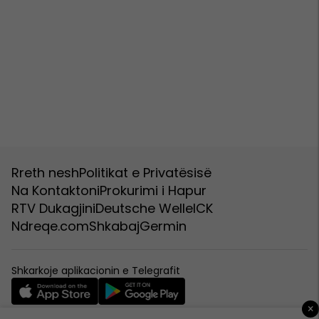
Rreth nesh
Politikat e Privatësisë
Na Kontaktoni
Prokurimi i Hapur
RTV Dukagjini
Deutsche Welle
ICK
Ndreqe.com
Shkabaj
Germin
Shkarkoje aplikacionin e Telegrafit
×