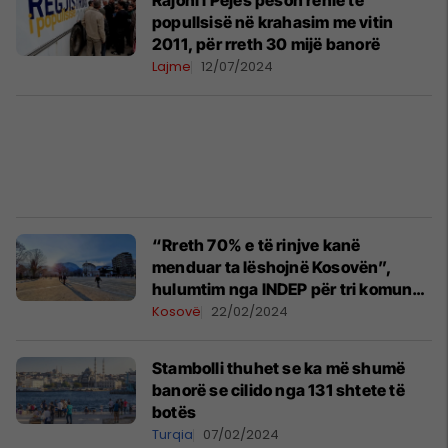
Rajoni i Pejës pëson rënie të
popullsisë në krahasim me vitin
2011, për rreth 30 mijë banorë
Lajme
12/07/2024
“Rreth 70% e të rinjve kanë
menduar ta lëshojnë Kosovën”,
hulumtim nga INDEP për tri komuna
të Kosovës – Pejë, Deçan dhe Junik
Kosovë
22/02/2024
Stambolli thuhet se ka më shumë
banorë se cilido nga 131 shtete të
botës
Turqia
07/02/2024