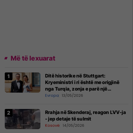
Më të lexuarat
Ditë historike në Stuttgart:
Kryeministri i ri është me origjinë
nga Turqia, zonja e parë një
shqiptare nga Kanadaja
Evropa
13/05/2026
Rrahja në Skenderaj, reagon LVV-ja
- jep detaje të sulmit
Kosovë
14/05/2026