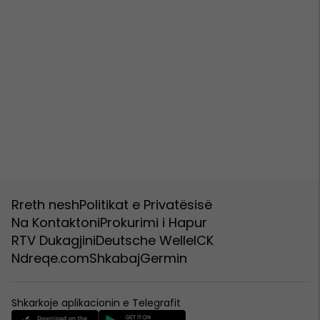
Rreth nesh
Politikat e Privatësisë
Na Kontaktoni
Prokurimi i Hapur
RTV Dukagjini
Deutsche Welle
ICK
Ndreqe.com
Shkabaj
Germin
Shkarkoje aplikacionin e Telegrafit