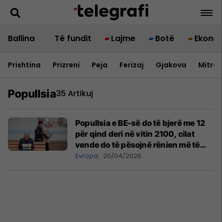
Ballina
Të fundit
Lajme
Botë
Ekono
Prishtina
Prizreni
Peja
Ferizaj
Gjakova
Mitrov
Popullsia
35 Artikuj
Popullsia e BE-së do të bjerë me 12
për qind deri në vitin 2100, cilat
vende do të pësojnë rënien më të
madhe?
Evropa
20/04/2026