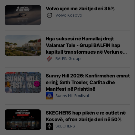
Volvo vjen me zbritje deri 35%
Volvo Kosova
Nga suksesi në Hamallaj drejt
Valamar Tale - Grupi BALFIN hap
kapitull transformues në Veriun e
Shqipërisë
BALFIN Group
Sunny Hill 2026: Konfirmohen emrat
e rinj; Seth Troxler, Carlita dhe
Manifest në Prishtinë
Sunny Hill Festival
SKECHERS hap pikën e re outlet në
Kosovë, ofron zbritje deri në 50%
SKECHERS