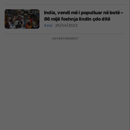
India, vendi më i populluar në botë –
86 mijë foshnja lindin çdo ditë
Azia
25/04/2023