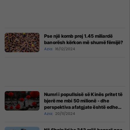
Pse një komb prej 1.45 miliardë
banorësh kërkon më shumë fëmijë?
Azia
16/12/2024
Numri i popullsisë së Kinës pritet të
bjerë me mbi 50 milionë - dhe
perspektiva afatgjate është edhe
më e zymtë
Azia
20/11/2024