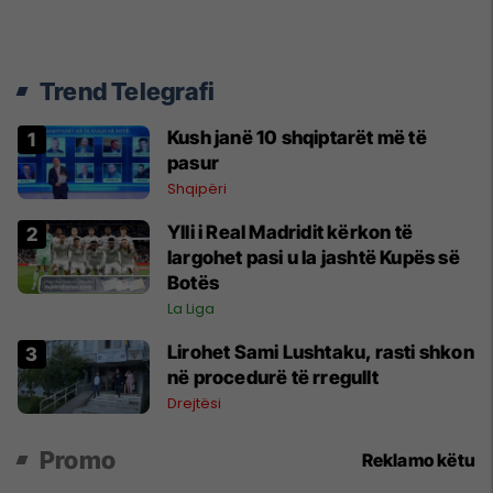
Trend Telegrafi
Kush janë 10 shqiptarët më të
pasur
Shqipëri
Ylli i Real Madridit kërkon të
largohet pasi u la jashtë Kupës së
Botës
La Liga
Lirohet Sami Lushtaku, rasti shkon
në procedurë të rregullt
Drejtësi
Promo
Reklamo këtu