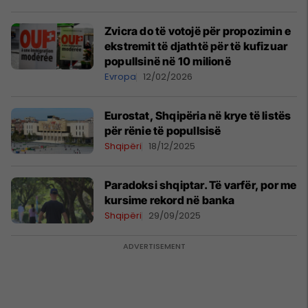
Zvicra do të votojë për propozimin e
ekstremit të djathtë për të kufizuar
popullsinë në 10 milionë
Evropa
12/02/2026
Eurostat, Shqipëria në krye të listës
për rënie të popullsisë
Shqipëri
18/12/2025
Paradoksi shqiptar. Të varfër, por me
kursime rekord në banka
Shqipëri
29/09/2025