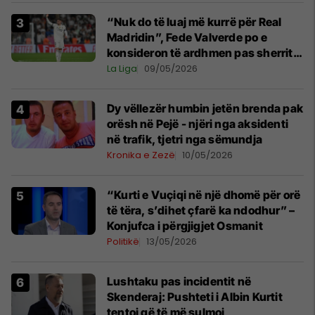
“Nuk do të luaj më kurrë për Real
Madridin”, Fede Valverde po e
konsideron të ardhmen pas sherrit
me Tchouamenin
La Liga
09/05/2026
Dy vëllezër humbin jetën brenda pak
orësh në Pejë - njëri nga aksidenti
në trafik, tjetri nga sëmundja
Kronika e Zezë
10/05/2026
“Kurti e Vuçiqi në një dhomë për orë
të tëra, s’dihet çfarë ka ndodhur” –
Konjufca i përgjigjet Osmanit
Politikë
13/05/2026
Lushtaku pas incidentit në
Skenderaj: Pushteti i Albin Kurtit
tentoi që të më sulmoj