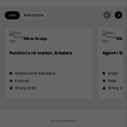
Jobs
Real Estate
Elkos Group
Elko
Punëtor/e në market, Arkatare
Agjent i Shi
Shërbime te Klientëve
Shitje
Kosovë
Pejë
18 Maj 2026
18 Maj 202