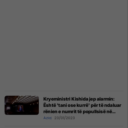
Kryeministri Kishida jep alarmin:
Është 'tani ose kurrë' për të ndaluar
rënien e numrit të popullsisë në
Japoni
Azia
23/01/2023