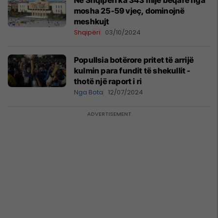
Në Shqipëri ka 343 mijë beqarë nga
mosha 25-59 vjeç, dominojnë
meshkujt
Shqipëri
03/10/2024
Popullsia botërore pritet të arrijë
kulmin para fundit të shekullit -
thotë një raport i ri
Nga Bota
12/07/2024