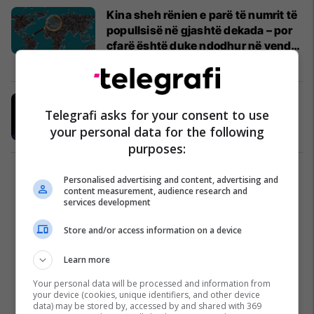
Kina sheh rënien e parë të numrit të
popullsisë në gjashtë dekada – por
çfarë është duke ndodhur në vendet
e BE-së?
Nga Bota
21/01/2023
Elon Musk paralajmëron për 'një
Telegrafi asks for your consent to use
rrezik masiv' që po i afrohet botës
your personal data for the following
Nga Bota
19/01/2023
purposes:
1
Personalised advertising and content, advertising and
content measurement, audience research and
services development
Store and/or access information on a device
Learn more
Your personal data will be processed and information from
your device (cookies, unique identifiers, and other device
data) may be stored by, accessed by and shared with 369