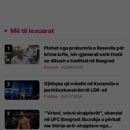
Më të lexuarat
Ftohet nga prokuroria e Kosovës për
krime lufte, ish-gjenerali serb thotë
se dikush e tradhtoi në Beograd
Kosovë
02/08/2026
Gjithçka që ndodhi në Kuvendin e
jashtëzakonshëm të LDK-së
Politikë
30/07/2026
“Vrisni, vrisni shqiptarët”, skandal
në UFC Beograd: Buzukja u përball
me thirrje anti-shqiptare nga