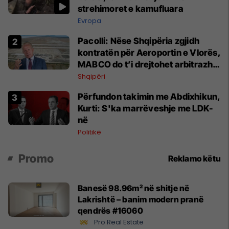
strehimoret e kamufluara
Evropa
Pacolli: Nëse Shqipëria zgjidh
kontratën për Aeroportin e Vlorës,
MABCO do t’i drejtohet arbitrazhit
ndërkombëtar
Shqipëri
Përfundon takimin me Abdixhikun,
Kurti: S'ka marrëveshje me LDK-
në
Politikë
Promo
Reklamo këtu
Banesë 98.96m² në shitje në
Lakrishtë – banim modern pranë
qendrës #16060
Pro Real Estate