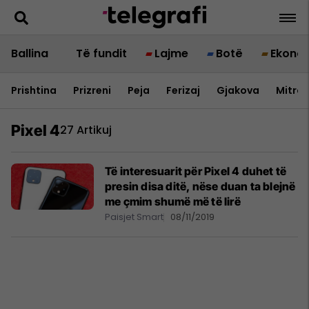
Ballina
Të fundit
Lajme
Botë
Ekono
Prishtina
Prizreni
Peja
Ferizaj
Gjakova
Mitrov
Pixel 4
27 Artikuj
Të interesuarit për Pixel 4 duhet të
presin disa ditë, nëse duan ta blejnë
me çmim shumë më të lirë
Paisjet Smart
08/11/2019