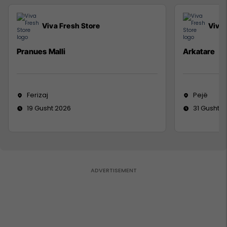
Viva Fresh Store
Viva 
Pranues Malli
Arkatare
Ferizaj
Pejë
19 Gusht 2026
31 Gusht 2