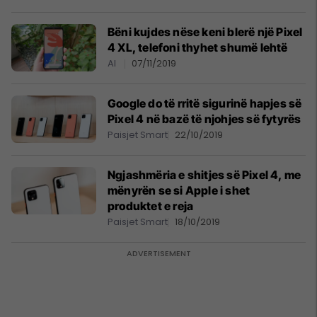
Bëni kujdes nëse keni blerë një Pixel
4 XL, telefoni thyhet shumë lehtë
AI
07/11/2019
Google do të rritë sigurinë hapjes së
Pixel 4 në bazë të njohjes së fytyrës
Paisjet Smart
22/10/2019
Ngjashmëria e shitjes së Pixel 4, me
mënyrën se si Apple i shet
produktet e reja
Paisjet Smart
18/10/2019