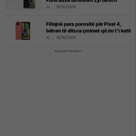
Pixel Buds lansohen zyrtarisht
AI
16/10/2019
Fillojnë para porositë për Pixel 4,
bëhen të ditura çmimet që do t’i ketë
AI
15/10/2019