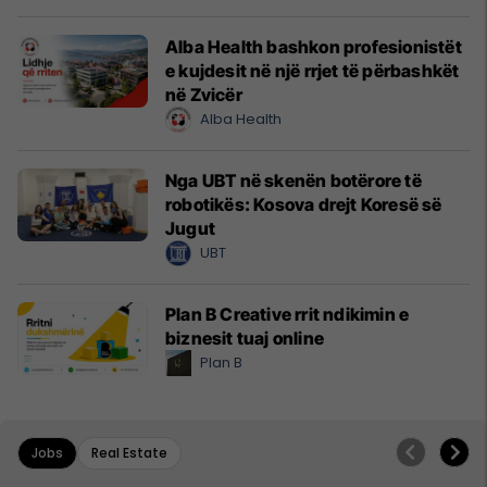
Alba Health bashkon profesionistët
e kujdesit në një rrjet të përbashkët
në Zvicër
Alba Health
Nga UBT në skenën botërore të
robotikës: Kosova drejt Koresë së
Jugut
UBT
Plan B Creative rrit ndikimin e
biznesit tuaj online
Plan B
Jobs
Real Estate