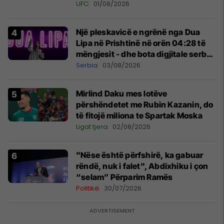
tribunat
UFC
01/08/2026
Një pleskavicë e ngrënë nga Dua
Lipa në Prishtinë në orën 04:28 të
mëngjesit - dhe bota digjitale serbe
shpall gjendjen e luftës
Serbia
03/08/2026
Mirlind Daku mes lotëve
përshëndetet me Rubin Kazanin, do
të fitojë miliona te Spartak Moska
Ligat tjera
02/08/2026
"Nëse është përfshirë, ka gabuar
rëndë, nuk i falet", Abdixhiku i çon
“selam” Përparim Ramës
Politikë
30/07/2026