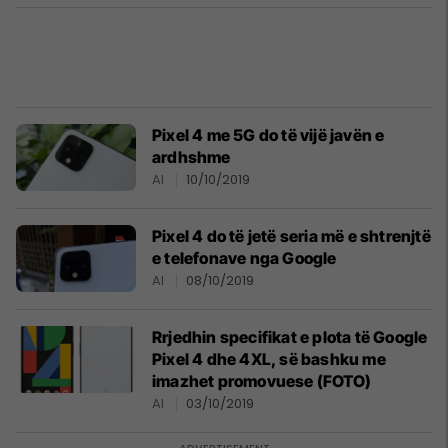
Pixel 4 me 5G do të vijë javën e
ardhshme
AI
10/10/2019
Pixel 4 do të jetë seria më e shtrenjtë
e telefonave nga Google
AI
08/10/2019
Rrjedhin specifikat e plota të Google
Pixel 4 dhe 4XL, së bashku me
imazhet promovuese (FOTO)
AI
03/10/2019