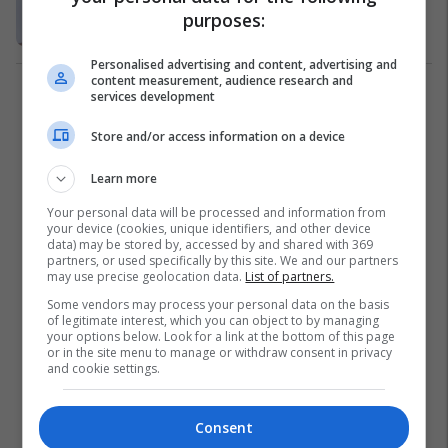
detajisht në videon e re
purposes:
AI
12/09/2019
Personalised advertising and content, advertising and
content measurement, audience research and
services development
1
Store and/or access information on a device
Learn more
Your personal data will be processed and information from
your device (cookies, unique identifiers, and other device
data) may be stored by, accessed by and shared with 369
partners, or used specifically by this site. We and our partners
may use precise geolocation data.
List of partners.
Some vendors may process your personal data on the basis
of legitimate interest, which you can object to by managing
your options below. Look for a link at the bottom of this page
or in the site menu to manage or withdraw consent in privacy
and cookie settings.
Consent