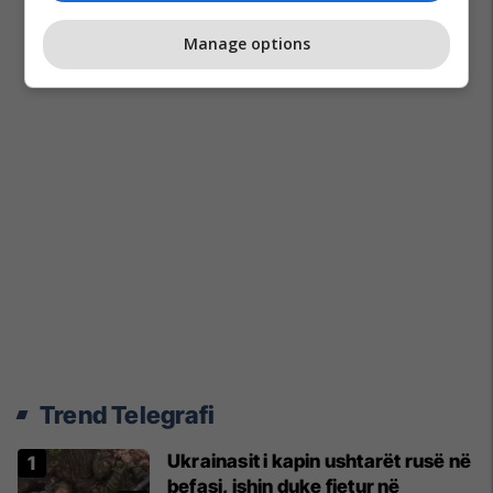
Manage options
Trend Telegrafi
Ukrainasit i kapin ushtarët rusë në
befasi, ishin duke fjetur në