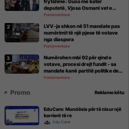
frytshme: Guxo me katër
deputetë, Vjosa Osmani vet e
treta në Kuvend
Parlamentare
LVV-ja shkon në 51 mandate pas
numërimit të një pjese të votave
nga diaspora
Parlamentare
Numërohen mbi 92 për qind e
votave, procesi drejt fundit - sa
mandate kanë partitë politike deri
tani?​
Parlamentare
Promo
Reklamo këtu
EduCare: Mundësia për të nisur një
karrierë të re
Edu Care