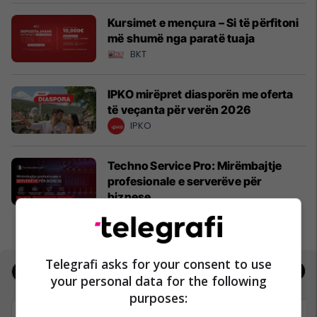
Kursimet e mençura – Si të përfitoni
më shumë nga paratë tuaja
BKT
IPKO mirëpret diasporën me oferta
të veçanta për verën 2026
IPKO
Techno Service Pro: Mirëmbajtje
profesionale e serverëve për
biznese
Techno Service Pro
Telegrafi asks for your consent to use
Jobs
Real Estate
your personal data for the following
purposes: