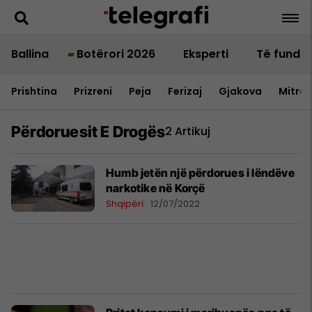
Ballina
Botërori 2026
Eksperti
Të fundit
Prishtina
Prizreni
Peja
Ferizaj
Gjakova
Mitrov
Përdoruesit E Drogës
2 Artikuj
Humb jetën një përdorues i lëndëve
narkotike në Korçë
Shqipëri
12/07/2022