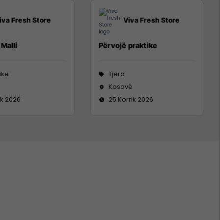
iva Fresh Store
Viva Fresh Store
Malli
Përvojë praktike
tikë
Tjera
j
Kosovë
ik 2026
25 Korrik 2026