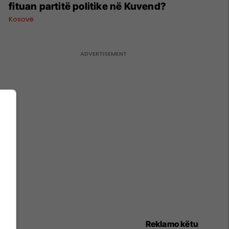
fituan partitë politike në Kuvend?
Kosovë
Reklamo këtu