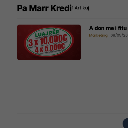
Pa Marr Kredi
1 Artikuj
A don me i fit
Marketing
08/05/20