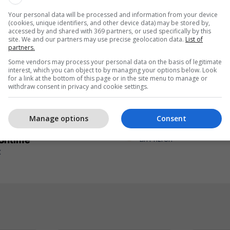
Your personal data will be processed and information from your device
(cookies, unique identifiers, and other device data) may be stored by,
accessed by and shared with 369 partners, or used specifically by this
site. We and our partners may use precise geolocation data.
List of
partners.
Some vendors may process your personal data on the basis of legitimate
interest, which you can object to by managing your options below. Look
for a link at the bottom of this page or in the site menu to manage or
withdraw consent in privacy and cookie settings.
qytetarëve, më pranë
Petit Beurre nga Liri - sh
Manage options
Consent
ljeje – INTEREX tashmë
kompleton çdo ëmbëlsi
 Shtime
Liri Prizren
X