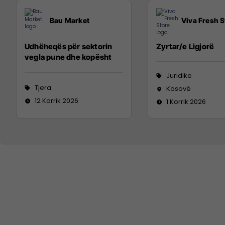
Bau Market
Viva Fresh S
Udhëheqës për sektorin
Zyrtar/e Ligjorë
vegla pune dhe kopësht
Juridike
Tjera
Kosovë
12 Korrik 2026
1 Korrik 2026