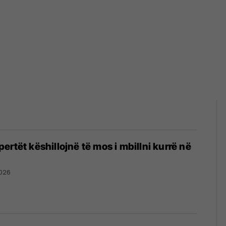
rtët këshillojnë të mos i mbillni kurrë në
026