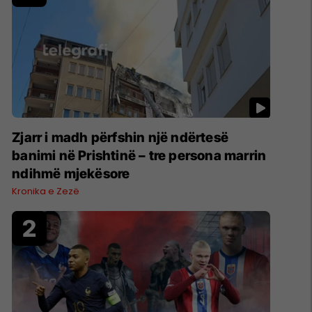
Zjarr i madh përfshin një ndërtesë
banimi në Prishtinë – tre persona marrin
ndihmë mjekësore
Kronika e Zezë