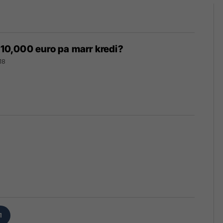
u 10,000 euro pa marr kredi?
18
1