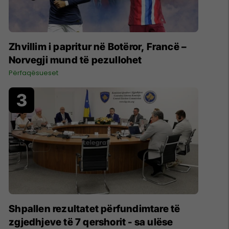
Zhvillim i papritur në Botëror, Francë –
Norvegji mund të pezullohet
Përfaqësueset
Shpallen rezultatet përfundimtare të
zgjedhjeve të 7 qershorit - sa ulëse