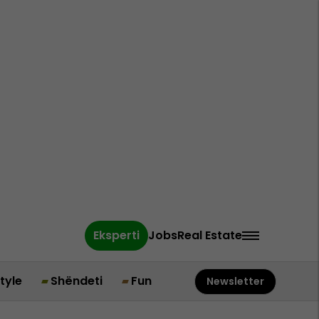
Eksperti
Jobs
Real Estate
style
Shëndeti
Fun
Newsletter