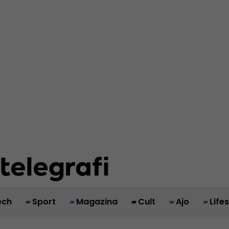
ech
Sport
Magazina
Cult
Ajo
Life