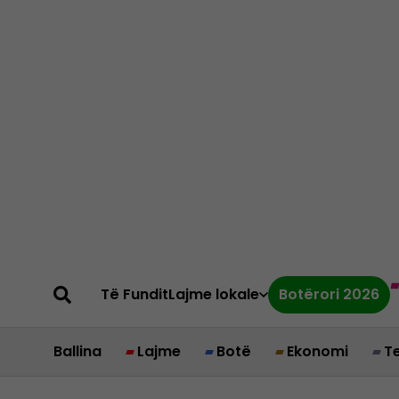
Të Fundit
Lajme lokale
Botërori 2026
Ballina
Lajme
Botë
Ekonomi
T