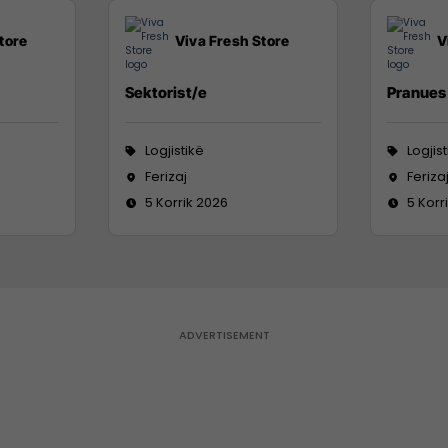
tore
Viva Fresh Store
V
Sektorist/e
Pranues 
Logjistikë
Logjis
Ferizaj
Feriza
5 Korrik 2026
5 Korr