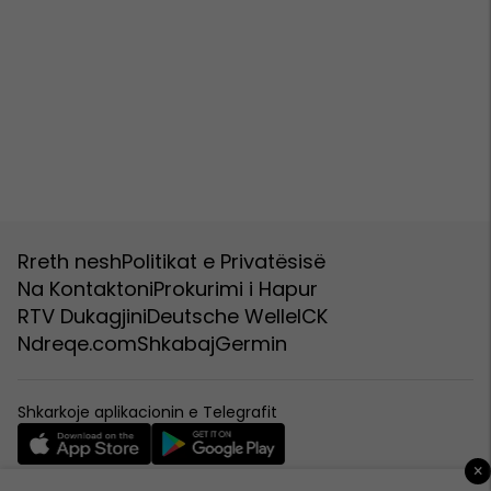
Rreth nesh
Politikat e Privatësisë
Na Kontaktoni
Prokurimi i Hapur
RTV Dukagjini
Deutsche Welle
ICK
Ndreqe.com
Shkabaj
Germin
Shkarkoje aplikacionin e Telegrafit
×