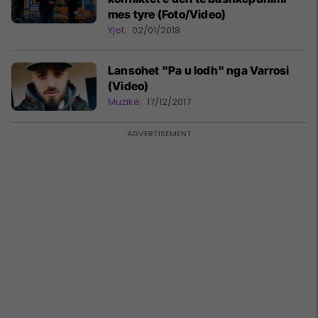
mes tyre (Foto/Video)
Yjet
02/01/2018
Lansohet "Pa u lodh" nga Varrosi
(Video)
Muzikë
17/12/2017