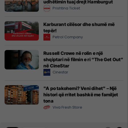
udhëtimin tuaj drejt Hamburgut
Prishtina Ticket
Karburant cilësor dhe shumë më
tepër!
Petrol Company
Russell Crowe në rolin e një
shqiptari në filmin e ri “The Get Out”
në CineStar
Cinestar
"A po takohemi? Veni dihet" – Një
histori që rritet bashkë me familjet
tona
Viva Fresh Store