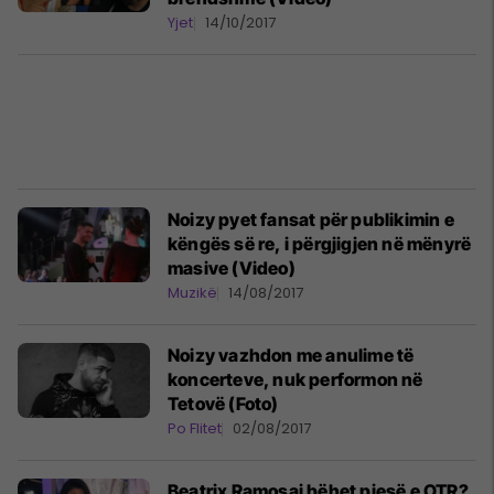
Yjet
14/10/2017
Noizy pyet fansat për publikimin e
këngës së re, i përgjigjen në mënyrë
masive (Video)
Muzikë
14/08/2017
Noizy vazhdon me anulime të
koncerteve, nuk performon në
Tetovë (Foto)
Po Flitet
02/08/2017
Beatrix Ramosaj bëhet pjesë e OTR?