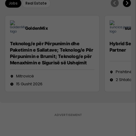
Jobs
Real Estate
GoldenMix
sunc
Teknolog/e për Përpunimin dhe
Hybrid Seni
Paketimin e Sallatave; Teknolog/e Për
Partner
Përpunimin e Brumit; Teknolog/e për
Menaxhimin e Sigurisë së Ushqimit
Prishtinë
Mitrovicë
2 Shtator 
15 Gusht 2026