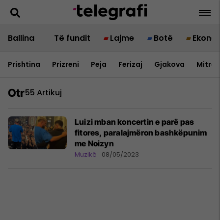
Ballina
Të fundit
Lajme
Botë
Ekono
Prishtina
Prizreni
Peja
Ferizaj
Gjakova
Mitrov
Otr
55 Artikuj
Luizi mban koncertin e parë pas
fitores, paralajmëron bashkëpunim
me Noizyn
Muzikë
08/05/2023