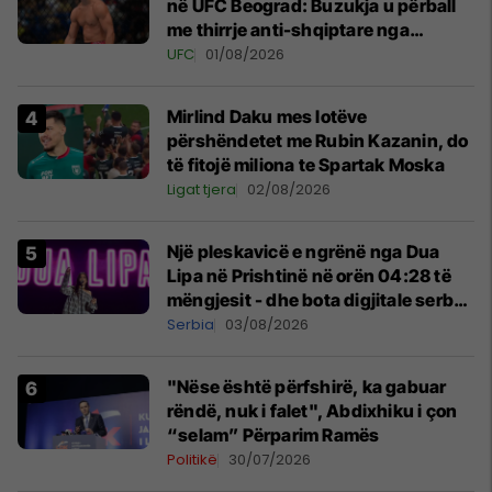
në UFC Beograd: Buzukja u përball
me thirrje anti-shqiptare nga
tribunat
UFC
01/08/2026
Mirlind Daku mes lotëve
përshëndetet me Rubin Kazanin, do
të fitojë miliona te Spartak Moska
Ligat tjera
02/08/2026
Një pleskavicë e ngrënë nga Dua
Lipa në Prishtinë në orën 04:28 të
mëngjesit - dhe bota digjitale serbe
shpall gjendjen e luftës
Serbia
03/08/2026
"Nëse është përfshirë, ka gabuar
rëndë, nuk i falet", Abdixhiku i çon
“selam” Përparim Ramës
Politikë
30/07/2026