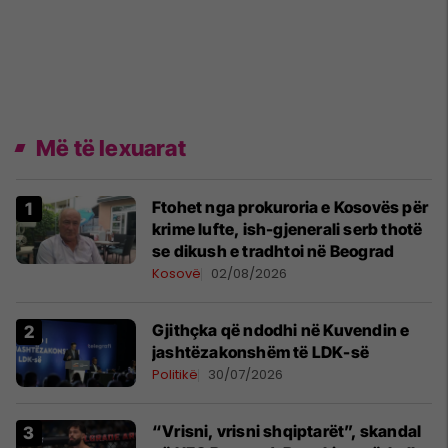
Më të lexuarat
Ftohet nga prokuroria e Kosovës për
krime lufte, ish-gjenerali serb thotë
se dikush e tradhtoi në Beograd
Kosovë
02/08/2026
Gjithçka që ndodhi në Kuvendin e
jashtëzakonshëm të LDK-së
Politikë
30/07/2026
“Vrisni, vrisni shqiptarët”, skandal