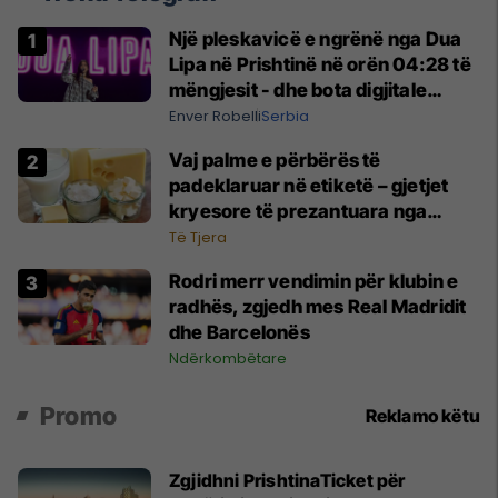
Një pleskavicë e ngrënë nga Dua
Lipa në Prishtinë në orën 04:28 të
mëngjesit - dhe bota digjitale
serbe shpall gjendjen e luftës
Enver Robelli
Serbia
Vaj palme e përbërës të
padeklaruar në etiketë – gjetjet
kryesore të prezantuara nga
AUV-i pas kontrollit në sektorin e
Të Tjera
qumështit
Rodri merr vendimin për klubin e
radhës, zgjedh mes Real Madridit
dhe Barcelonës
Ndërkombëtare
Promo
Reklamo këtu
Zgjidhni PrishtinaTicket për