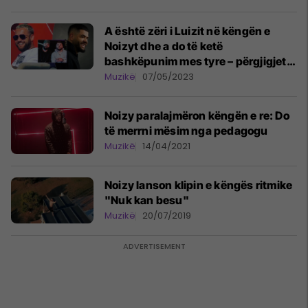
A është zëri i Luizit në këngën e
Noizyt dhe a do të ketë
bashkëpunim mes tyre – përgjigjet
Varrosi
Muzikë
07/05/2023
Noizy paralajmëron këngën e re: Do
të merrni mësim nga pedagogu
Muzikë
14/04/2021
Noizy lanson klipin e këngës ritmike
"Nuk kan besu"
Muzikë
20/07/2019