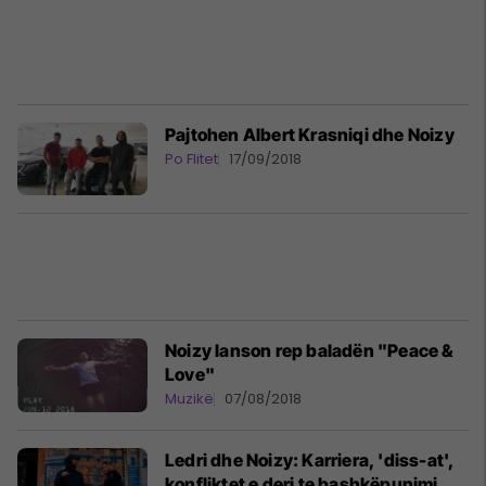
Pajtohen Albert Krasniqi dhe Noizy
Po Flitet
17/09/2018
Noizy lanson rep baladën "Peace &
Love"
Muzikë
07/08/2018
Ledri dhe Noizy: Karriera, 'diss-at',
konfliktet e deri te bashkëpunimi