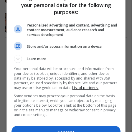
your personal data for the following
purposes:
Varrosi flet për sherrin mes Noizyt
dhe Encës
Personalised advertising and content, advertising and
Po Flitet
22/04/2017
content measurement, audience research and
services development
Store and/or access information on a device
1
Learn more
Your personal data will be processed and information from
your device (cookies, unique identifiers, and other device
data) may be stored by, accessed by and shared with 369
partners, or used specifically by this site. We and our partners
may use precise geolocation data.
List of partners.
Some vendors may process your personal data on the basis
of legitimate interest, which you can object to by managing
your options below. Look for a link at the bottom of this page
or in the site menu to manage or withdraw consent in privacy
and cookie settings.