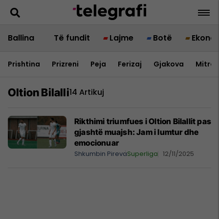
Ballina
Të fundit
Lajme
Botë
Ekono
Prishtina
Prizreni
Peja
Ferizaj
Gjakova
Mitrov
Oltion Bilalli
14 Artikuj
Rikthimi triumfues i Oltion Bilallit pas
gjashtë muajsh: Jam i lumtur dhe
emocionuar
Shkumbin Pireva
Superliga
12/11/2025