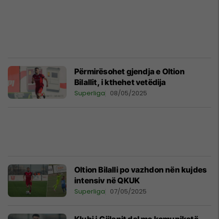
Përmirësohet gjendja e Oltion
Bilallit, i kthehet vetëdija
Superliga
08/05/2025
Oltion Bilalli po vazhdon nën kujdes
intensiv në QKUK
Superliga
07/05/2025