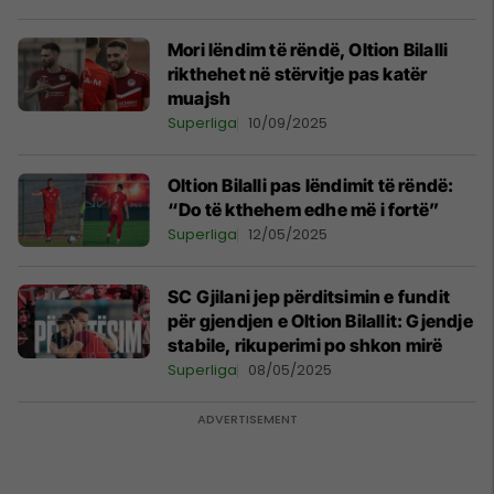
Mori lëndim të rëndë, Oltion Bilalli
rikthehet në stërvitje pas katër
muajsh
Superliga
10/09/2025
Oltion Bilalli pas lëndimit të rëndë:
“Do të kthehem edhe më i fortë”
Superliga
12/05/2025
SC Gjilani jep përditsimin e fundit
për gjendjen e Oltion Bilallit: Gjendje
stabile, rikuperimi po shkon mirë
Superliga
08/05/2025