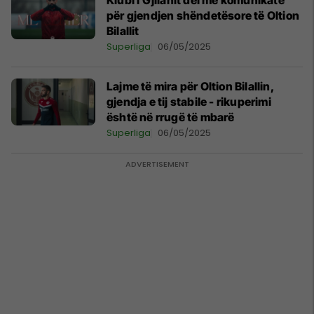
Klubi i Gjilanit del me komunikatë
për gjendjen shëndetësore të Oltion
Bilallit
Superliga
06/05/2025
Lajme të mira për Oltion Bilallin,
gjendja e tij stabile - rikuperimi
është në rrugë të mbarë
Superliga
06/05/2025