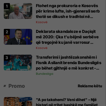
Ftohet nga prokuroria e Kosovës
për krime lufte, ish-gjenerali serb
thotë se dikush e tradhtoi në
Beograd
Kosovë
​Deklarata skandaloze e Daçiqit
më 2020: Çka t'u bëjmë serbëve
që tregojnë ku janë varrosur
shqiptarët në Serbi
Kosovë
Transferimi i jashtëzakonshëm i
Fisnik Asllanit brenda Bundesligës
po bëhet gjithnjë e më konkret -
detajet e fundit
Bundesliga
Promo
Reklamo këtu
"A po takohemi? Veni dihet" – Një
histori që rritet bashkë me familjet