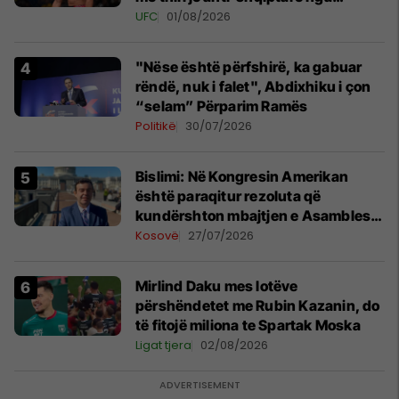
tribunat
UFC
01/08/2026
"Nëse është përfshirë, ka gabuar
rëndë, nuk i falet", Abdixhiku i çon
“selam” Përparim Ramës
Politikë
30/07/2026
Bislimi: Në Kongresin Amerikan
është paraqitur rezoluta që
kundërshton mbajtjen e Asamblesë
Parlamentare të OSBE-së në
Kosovë
27/07/2026
Beograd
Mirlind Daku mes lotëve
përshëndetet me Rubin Kazanin, do
të fitojë miliona te Spartak Moska
Ligat tjera
02/08/2026