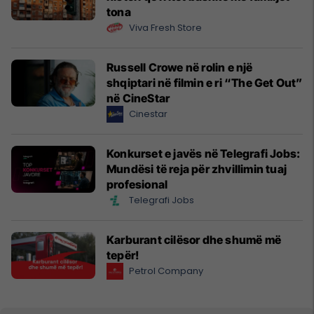
tona
Viva Fresh Store
Russell Crowe në rolin e një
shqiptari në filmin e ri “The Get Out”
në CineStar
Cinestar
Konkurset e javës në Telegrafi Jobs:
Mundësi të reja për zhvillimin tuaj
profesional
Telegrafi Jobs
Karburant cilësor dhe shumë më
tepër!
Petrol Company