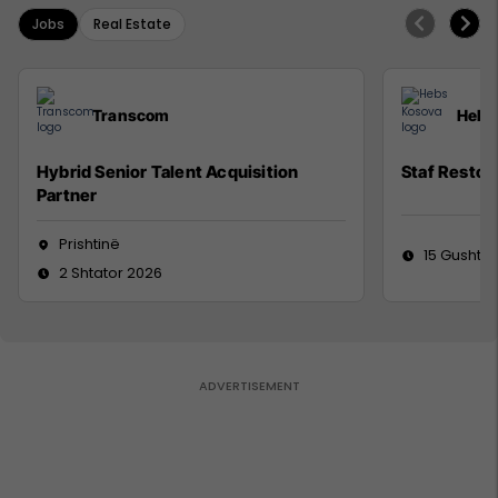
Jobs
Real Estate
Transcom
Hebs
Hybrid Senior Talent Acquisition
Staf Restor
Partner
Prishtinë
15 Gusht 2
2 Shtator 2026