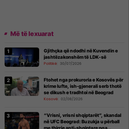
Më të lexuarat
Gjithçka që ndodhi në Kuvendin e
jashtëzakonshëm të LDK-së
Politikë
30/07/2026
Ftohet nga prokuroria e Kosovës për
krime lufte, ish-gjenerali serb thotë
se dikush e tradhtoi në Beograd
Kosovë
02/08/2026
“Vrisni, vrisni shqiptarët”, skandal
në UFC Beograd: Buzukja u përball
me thirrje anti-shqiptare nga