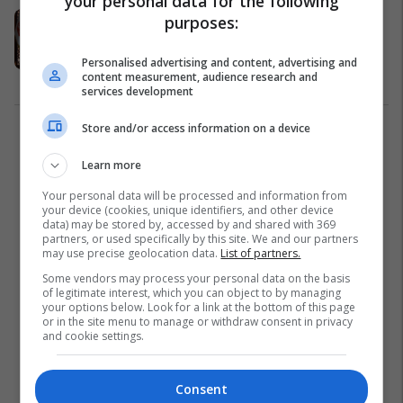
your personal data for the following
Oltion Bilalli nënshkruan
purposes:
marrëveshje profesionale me
Balikesirspor
Personalised advertising and content, advertising and
content measurement, audience research and
Ligat tjera
06/08/2020
services development
Store and/or access information on a device
1
Learn more
Your personal data will be processed and information from
your device (cookies, unique identifiers, and other device
data) may be stored by, accessed by and shared with 369
partners, or used specifically by this site. We and our partners
may use precise geolocation data.
List of partners.
Some vendors may process your personal data on the basis
of legitimate interest, which you can object to by managing
your options below. Look for a link at the bottom of this page
or in the site menu to manage or withdraw consent in privacy
and cookie settings.
Consent