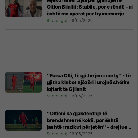
Mjeku Naser Syla për gjendjen e
Oltion Bilallit: Stabile, por e rëndë - ai
është me aparat për frymëmarrje
Superliga
06/05/2025
“Forca Olti, të gjithë jemi me ty” - të
gjitha klubet njëzëri i urojnë shërim
lojtarit të Gjilanit
Superliga
06/05/2025
“Oltioni ka gjakderdhje të
brendshme në kokë, por është
jashtë rrezikut për jetën" - drejtuesi
i Gjilanit jep detaje për lojtarin
Superliga
06/05/2025