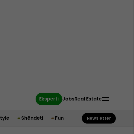
Eksperti
Jobs
Real Estate
style
Shëndeti
Fun
Newsletter