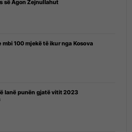
es së Agon Zejnullahut
e mbi 100 mjekë të ikur nga Kosova
ë lanë punën gjatë vitit 2023
4