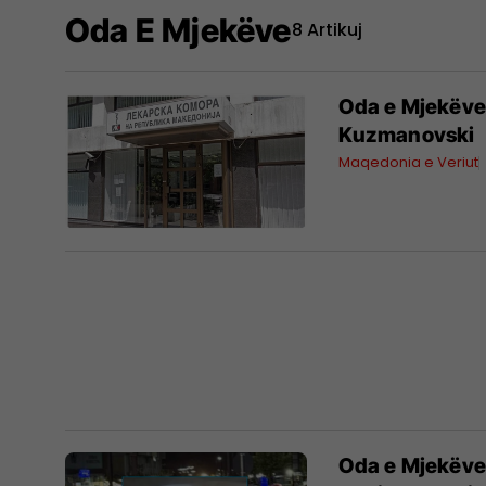
Oda E Mjekëve
8 Artikuj
Oda e Mjekëve 
Kuzmanovski
Maqedonia e Veriut
Oda e Mjekëve 