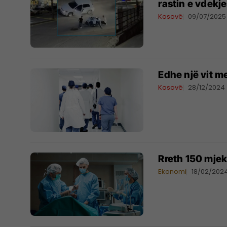
rastin e vdekj
Kosovë
09/07/2025
Edhe një vit m
Kosovë
28/12/2024
Rreth 150 mjek
Ekonomi
18/02/202