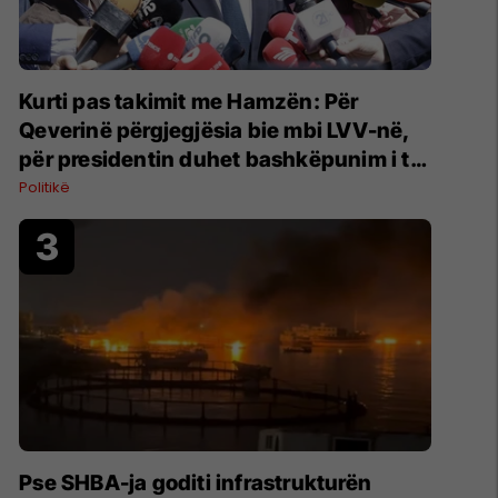
Kurti pas takimit me Hamzën: Për
Qeverinë përgjegjësia bie mbi LVV-në,
për presidentin duhet bashkëpunim i të
gjitha partive
Politikë
Pse SHBA-ja goditi infrastrukturën