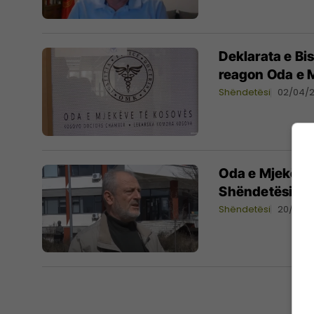
Deklarata e Bis
reagon Oda e 
Shëndetësi
02/04/
Oda e Mjekëve 
Shëndetësisë
Shëndetësi
20/04/2