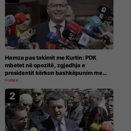
Hamza pas takimit me Kurtin: PDK
mbetet në opozitë, zgjedhja e
presidentit kërkon bashkëpunim me
LVV-në
Politikë