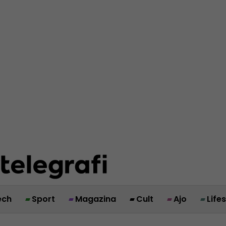
ech
Sport
Magazina
Cult
Ajo
Life