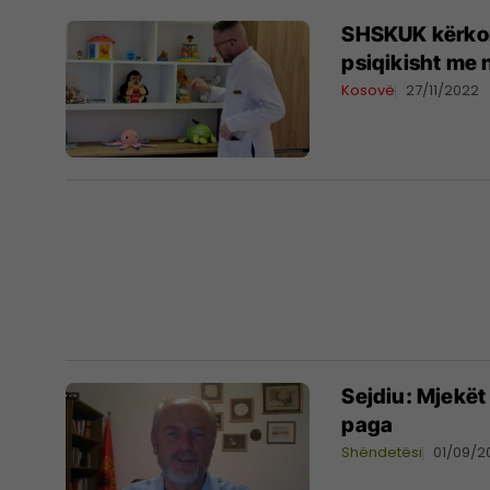
SHSKUK kërkon
psiqikisht me 
Kosovë
27/11/2022
Sejdiu: Mjekët
paga
Shëndetësi
01/09/2