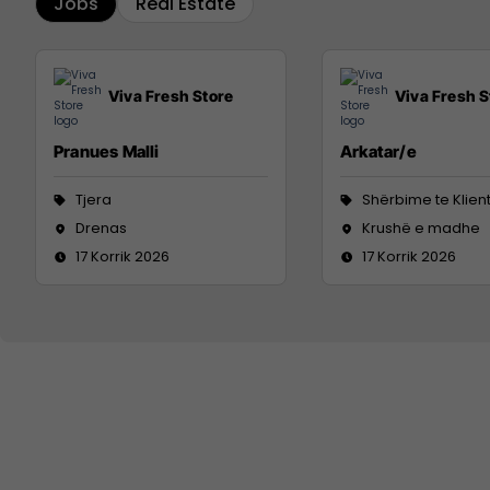
Jobs
Real Estate
Viva Fresh Store
Viva Fresh S
Pranues Malli
Arkatar/e
Tjera
Shërbime te Klien
Drenas
Krushë e madhe
17 Korrik 2026
17 Korrik 2026