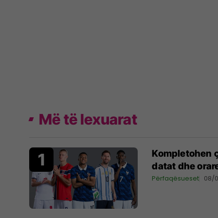
Më të lexuarat
Kompletohen çe
datat dhe orar
Përfaqësueset
08/