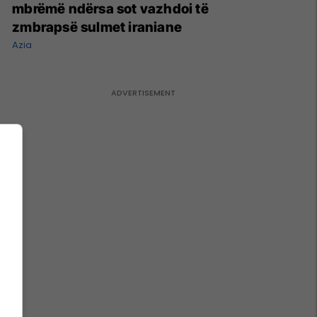
mbrëmë ndërsa sot vazhdoi të
zmbrapsë sulmet iraniane
Azia