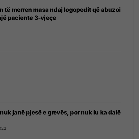
 të merren masa ndaj logopedit që abuzoi
një paciente 3-vjeçe
 nuk janë pjesë e grevës, por nuk iu ka dalë
022