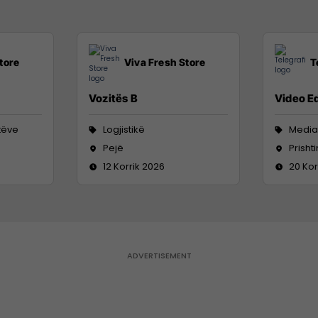
tore
Viva Fresh Store
T
Vozitës B
Video Ed
tëve
Logjistikë
Media
Pejë
Prisht
12 Korrik 2026
20 Kor