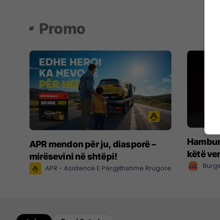
Promo
Hamburg
APR mendon për ju, diasporë –
këtë ve
mirësevini në shtëpi!
Burge
APR - Asistencë E Përgjithshme Rrugore