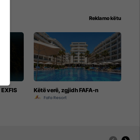
Reklamo këtu
- EXFIS
Këtë verë, zgjidh FAFA-n
Fafa Resort