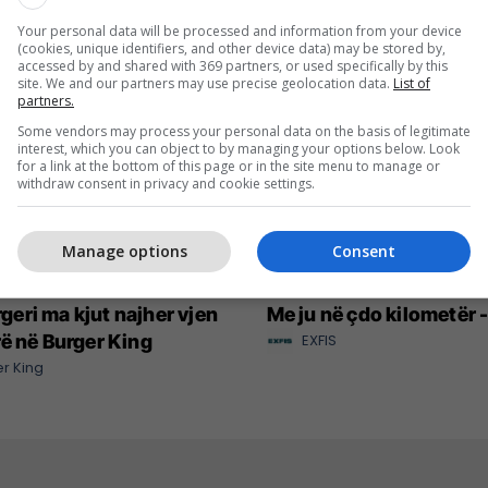
Your personal data will be processed and information from your device
(cookies, unique identifiers, and other device data) may be stored by,
accessed by and shared with 369 partners, or used specifically by this
site. We and our partners may use precise geolocation data.
List of
partners.
Some vendors may process your personal data on the basis of legitimate
interest, which you can object to by managing your options below. Look
for a link at the bottom of this page or in the site menu to manage or
withdraw consent in privacy and cookie settings.
Manage options
Consent
eri ma kjut najher vjen
Me ju në çdo kilometër 
rë në Burger King
EXFIS
r King