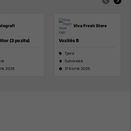
elegrafi
Viva Fresh Store
itor (3 pozita)
Vozitës B
Tjera
inë
Suharekë
rik 2026
31 Korrik 2026