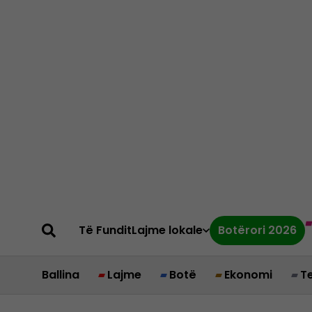
Të Fundit
Lajme lokale
Botërori 2026
Ballina
Lajme
Botë
Ekonomi
T