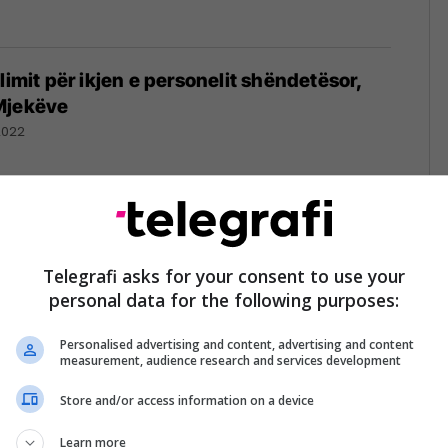
limit për ikjen e personelit shëndetësor,
Mjekëve
2022
po përgatit padi ndaj Ministrisë së
Telegrafi asks for your consent to use your
personal data for the following purposes:
021
Personalised advertising and content, advertising and content
measurement, audience research and services development
Store and/or access information on a device
1
Learn more