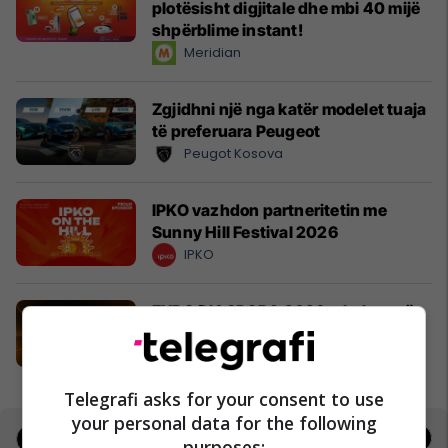
plotësisht digjitale dhe mbi 40 mijë
shpërblime instant!
Meridian
Zgjidhni një nga katër modelet tuaja
të preferuara Peugeot
Peugot Kosova
IPKO vazhdon partneritetin me
Sunny Hill Festival 2026
IPKO
EXPO DIASPORA 2026 mbahet më
3, 4 dhe 5 gusht në Prishtinë
Expo Prishtina
Telegrafi asks for your consent to use
your personal data for the following
Jobs
Real Estate
purposes: