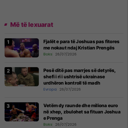
Më të lexuarat
Fjalët e para të Joshuas pas fitores
me nokaut ndaj Kristian Prengës
Boks
26/07/2026
Pesë ditë pas marrjes së detyrës,
shefi i ri i ushtrisë ukrainase
urdhëron kontroll të madh
Evropa
26/07/2026
Vetëm dy raunde dhe miliona euro
në xhep, zbulohet sa fituan Joshua
e Prenga
Boks
26/07/2026