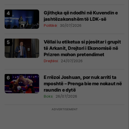
Gjithçka që ndodhi në Kuvendin e
jashtëzakonshëm të LDK-së
Politikë
30/07/2026
Vëllai iu etiketua si pjesëtar i grupit
të Arkanit, Drejtori i Ekonomisë në
Prizren mohon pretendimet
Drejtësi
24/07/2026
E rrëzoi Joshuan, por nuk arriti ta
mposhtë – Prenga bie me nokaut në
raundin e dytë
Boks
26/07/2026