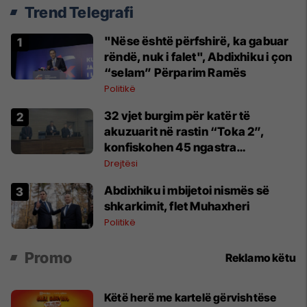
Trend Telegrafi
"Nëse është përfshirë, ka gabuar
rëndë, nuk i falet", Abdixhiku i çon
“selam” Përparim Ramës
Politikë
32 vjet burgim për katër të
akuzuarit në rastin “Toka 2”,
konfiskohen 45 ngastra
kadastrale
Drejtësi
Abdixhiku i mbijetoi nismës së
shkarkimit, flet Muhaxheri
Politikë
Promo
Reklamo këtu
Këtë herë me kartelë gërvishtëse