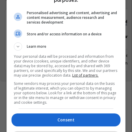
Personalised advertising and content, advertising and
content measurement, audience research and
Elkos Group
Sola
services development
Store and/or access information on a device
Specialist Mishi (Kasap)
Sales Deve
Manager
Learn more
Ferizaj
Prishtinë
Your personal data will be processed and information from
3 Gusht 2026
your device (cookies, unique identifiers, and other device
29 Gusht 
data) may be stored by, accessed by and shared with 369
partners, or used specifically by this site. We and our partners
may use precise geolocation data.
List of partners.
Some vendors may process your personal data on the basis
of legitimate interest, which you can object to by managing
your options below. Look for a link at the bottom of this page
or in the site menu to manage or withdraw consent in privacy
and cookie settings.
Consent