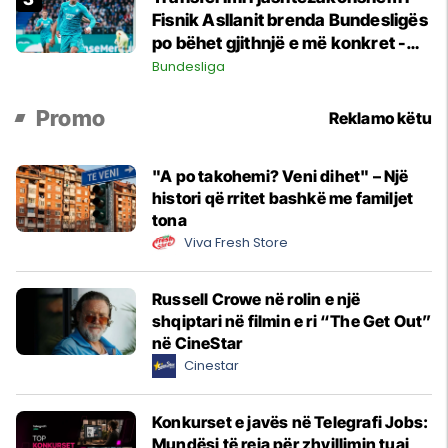
Fisnik Asllanit brenda Bundesligës
po bëhet gjithnjë e më konkret -
detajet e fundit
Bundesliga
Promo
Reklamo këtu
"A po takohemi? Veni dihet" – Një
histori që rritet bashkë me familjet
tona
Viva Fresh Store
Russell Crowe në rolin e një
shqiptari në filmin e ri “The Get Out”
në CineStar
Cinestar
Konkurset e javës në Telegrafi Jobs:
Mundësi të reja për zhvillimin tuaj