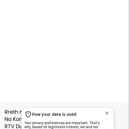
Rreth nesh
Politikat e Privatësisë
Na Kontaktoni
Prokurimi i Hapur
RTV Dukagjini
Deutsche Welle
ICK