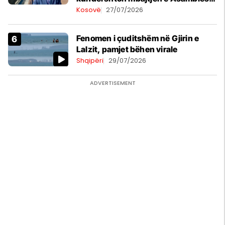
Parlamentare të OSBE-së në
Kosovë
27/07/2026
Beograd
Fenomen i çuditshëm në Gjirin e
Lalzit, pamjet bëhen virale
Shqipëri
29/07/2026