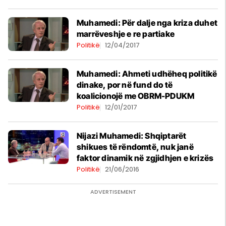
Muhamedi: Për dalje nga kriza duhet
marrëveshje e re partiake
Politikë
12/04/2017
Muhamedi: Ahmeti udhëheq politikë
dinake, por në fund do të
koalicionojë me OBRM-PDUKM
Politikë
12/01/2017
Nijazi Muhamedi: Shqiptarët
shikues të rëndomtë, nuk janë
faktor dinamik në zgjidhjen e krizës
Politikë
21/06/2016