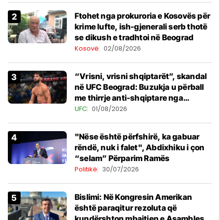
Ftohet nga prokuroria e Kosovës për
krime lufte, ish-gjenerali serb thotë
se dikush e tradhtoi në Beograd
Kosovë
02/08/2026
“Vrisni, vrisni shqiptarët”, skandal
në UFC Beograd: Buzukja u përball
me thirrje anti-shqiptare nga
tribunat
UFC
01/08/2026
"Nëse është përfshirë, ka gabuar
rëndë, nuk i falet", Abdixhiku i çon
“selam” Përparim Ramës
Politikë
30/07/2026
Bislimi: Në Kongresin Amerikan
është paraqitur rezoluta që
kundërshton mbajtjen e Asamblesë