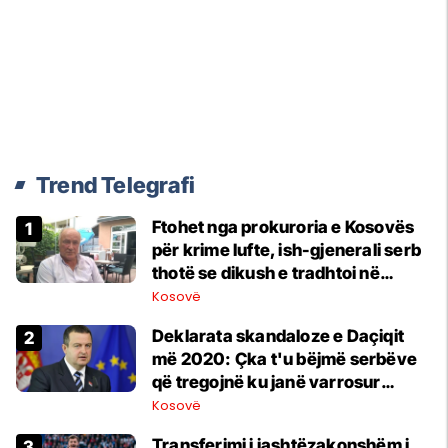
Trend Telegrafi
Ftohet nga prokuroria e Kosovës
për krime lufte, ish-gjenerali serb
thotë se dikush e tradhtoi në
Beograd
Kosovë
​Deklarata skandaloze e Daçiqit
më 2020: Çka t'u bëjmë serbëve
që tregojnë ku janë varrosur
shqiptarët në Serbi
Kosovë
Transferimi i jashtëzakonshëm i