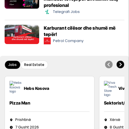
profesional
Telegrafi Jobs
Karburant cilësor dhe shumë më
tepër!
Petrol Company
Jobs
Real Estate
Hebs Kosova
Viva 
Pizza Man
Sektorist/e
Prishtinë
Xërxë
7 Gusht 2026
8 Gusht 2