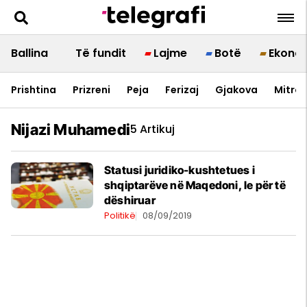
Ballina
Të fundit
Lajme
Botë
Ekono
Prishtina
Prizreni
Peja
Ferizaj
Gjakova
Mitrov
Nijazi Muhamedi
5 Artikuj
Statusi juridiko-kushtetues i
shqiptarëve në Maqedoni, le për të
dëshiruar
Politikë
08/09/2019