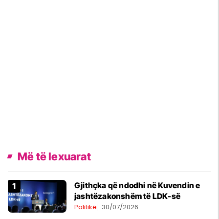
Më të lexuarat
Gjithçka që ndodhi në Kuvendin e
jashtëzakonshëm të LDK-së
Politikë
30/07/2026