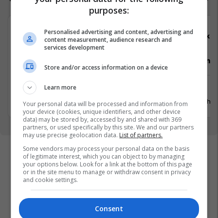
purposes:
Personalised advertising and content, advertising and
Telegrafi
Elko
content measurement, audience research and
services development
Video Editor (3 pozita)
Punëtor në
Store and/or access information on a device
Learn more
Prishtinë
Xërxe
20 Korrik 2026
20 Gusht 
Your personal data will be processed and information from
your device (cookies, unique identifiers, and other device
data) may be stored by, accessed by and shared with 369
partners, or used specifically by this site. We and our partners
may use precise geolocation data.
List of partners.
Some vendors may process your personal data on the basis
of legitimate interest, which you can object to by managing
your options below. Look for a link at the bottom of this page
or in the site menu to manage or withdraw consent in privacy
and cookie settings.
Consent