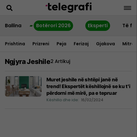
Ballina
Botërori 2026
Eksperti
Të fu
Prishtina
Prizreni
Peja
Ferizaj
Gjakova
Mitrov
Ngjyra Jeshile
2 Artikuj
Muret jeshile në shtëpi janë në
trend! Ekspertët këshillojnë se ku t'i
përdorni më mirë, pa e tepruar
Këshilla dhe ide
16/02/2024