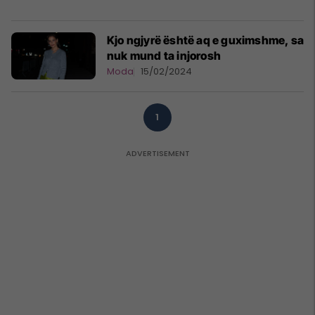
Kjo ngjyrë është aq e guximshme, sa
nuk mund ta injorosh
Moda
15/02/2024
1