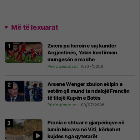
Më të lexuarat
Zvicra pa heroin e saj kundër
Argjentinës, Yakin konfirmon
mungesën e madhe
Përfaqësueset
10/07/2026
Arsene Wenger zbulon ekipin e
vetëm që mund ta ndalojë Francën
të fitojë Kupën e Botës
Përfaqësueset
08/07/2026
Prania e shtuar e gjarpërinjve në
lumin Morava në Viti, kërkohet
kujdes nga qytetarët