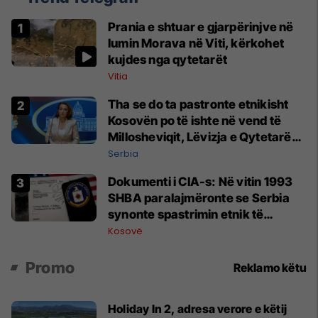
Prania e shtuar e gjarpërinjve në
lumin Morava në Viti, kërkohet
kujdes nga qytetarët
Vitia
Tha se do ta pastronte etnikisht
Kosovën po të ishte në vend të
Millosheviqit, Lëvizja e Qytetarëve
të Lirë në Serbi kërkon shkarkimin
Serbia
e menjëhershëm të Snezhana
Dokumenti i CIA-s: Në vitin 1993
Paunoviq
SHBA paralajmëronte se Serbia
synonte spastrimin etnik të
Kosovës dhe destabilizimin e
Kosovë
Ballkanit
Promo
Reklamo këtu
Holiday In 2, adresa verore e këtij