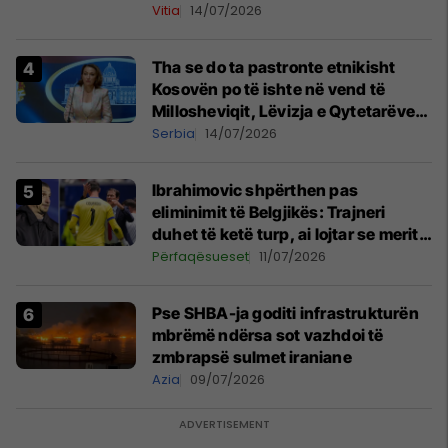
Vitia
14/07/2026
Tha se do ta pastronte etnikisht
Kosovën po të ishte në vend të
Millosheviqit, Lëvizja e Qytetarëve
të Lirë në Serbi kërkon shkarkimin e
Serbia
14/07/2026
menjëhershëm të Snezhana
Paunoviq
Ibrahimovic shpërthen pas
eliminimit të Belgjikës: Trajneri
duhet të ketë turp, ai lojtar se meritoi
të luante
Përfaqësueset
11/07/2026
Pse SHBA-ja goditi infrastrukturën
mbrëmë ndërsa sot vazhdoi të
zmbrapsë sulmet iraniane
Azia
09/07/2026