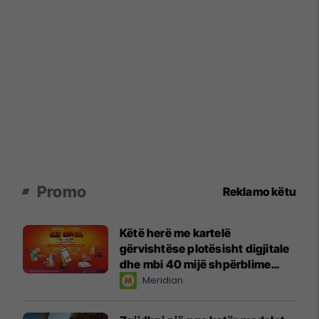
Promo
Reklamo këtu
Këtë herë me kartelë
gërvishtëse plotësisht digjitale
dhe mbi 40 mijë shpërblime
instant!
Meridian