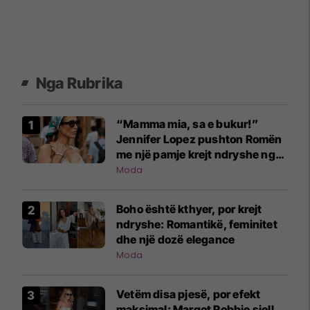
Nga Rubrika
“Mamma mia, sa e bukur!”
Jennifer Lopez pushton Romën
me një pamje krejt ndryshe nga
ajo që jemi mësuar
Moda
Boho është kthyer, por krejt
ndryshe: Romantikë, feminitet
dhe një dozë elegance
Moda
Vetëm disa pjesë, por efekt
maksimal: Margot Robbie sjell