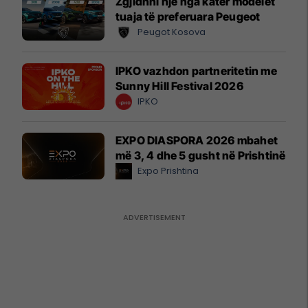
Zgjidhni një nga katër modelet
tuaja të preferuara Peugeot
Peugot Kosova
IPKO vazhdon partneritetin me
Sunny Hill Festival 2026
IPKO
EXPO DIASPORA 2026 mbahet
më 3, 4 dhe 5 gusht në Prishtinë
Expo Prishtina