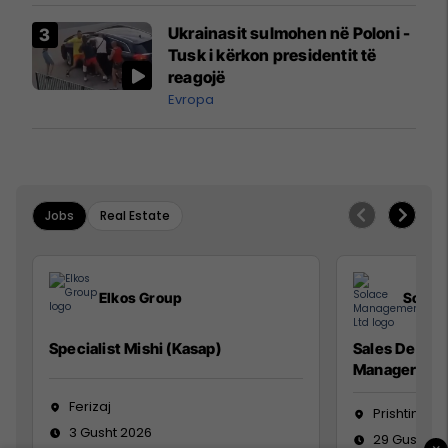
Airways që po shkonte drejt
Ukrainasit sulmohen në Poloni -
Mançesterit
Tusk i kërkon presidentit të
reagojë
Evropa
Jobs
Real Estate
Elkos Group
Solac
Specialist Mishi (Kasap)
Sales Devel
Manager
Ferizaj
Prishtinë
3 Gusht 2026
29 Gusht 2