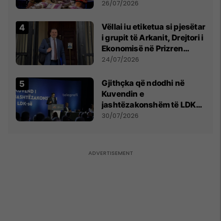
e Prenga
26/07/2026
Vëllai iu etiketua si pjesëtar
i grupit të Arkanit, Drejtori i
Ekonomisë në Prizren
mohon pretendimet
24/07/2026
Gjithçka që ndodhi në
Kuvendin e
jashtëzakonshëm të LDK-
së
30/07/2026