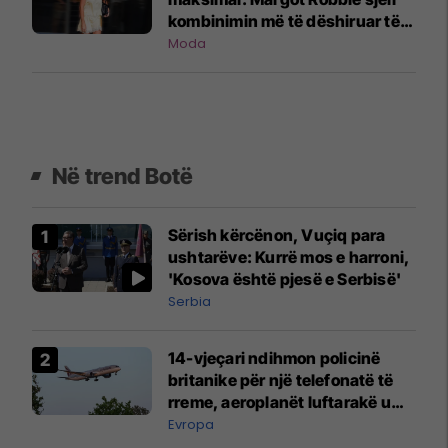
kombinimin më të dëshiruar të
verës
Moda
Në trend Botë
Sërish kërcënon, Vuçiq para
ushtarëve: Kurrë mos e harroni,
'Kosova është pjesë e Serbisë'
Serbia
14-vjeçari ndihmon policinë
britanike për një telefonatë të
rreme, aeroplanët luftarakë u
ngritën në ajër për të
Evropa
interceptuar fluturaken e Qatar