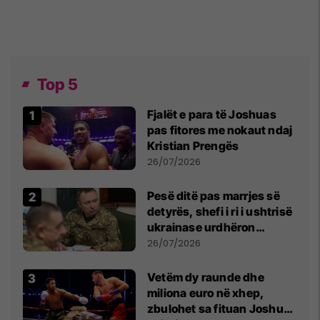
Top 5
Fjalët e para të Joshuas
pas fitores me nokaut ndaj
Kristian Prengës
26/07/2026
Pesë ditë pas marrjes së
detyrës, shefi i ri i ushtrisë
ukrainase urdhëron
kontroll të madh
26/07/2026
Vetëm dy raunde dhe
miliona euro në xhep,
zbulohet sa fituan Joshua