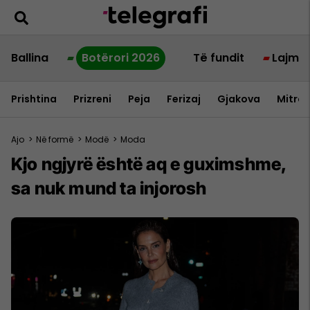
Ballina
Botërori 2026
Të fundit
Lajme
Prishtina
Prizreni
Peja
Ferizaj
Gjakova
Mitrov
Ajo
>
Në formë
>
Modë
>
Moda
Kjo ngjyrë është aq e guximshme,
sa nuk mund ta injorosh