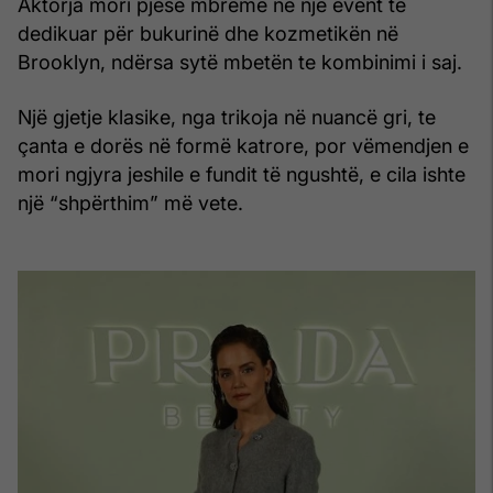
Aktorja mori pjesë mbrëmë në një event të
dedikuar për bukurinë dhe kozmetikën në
Brooklyn, ndërsa sytë mbetën te kombinimi i saj.
Një gjetje klasike, nga trikoja në nuancë gri, te
çanta e dorës në formë katrore, por vëmendjen e
mori ngjyra jeshile e fundit të ngushtë, e cila ishte
një “shpërthim” më vete.