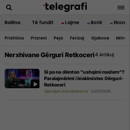
Ballina
Të fundit
Lajme
Botë
Ekono
Prishtina
Prizreni
Peja
Ferizaj
Gjakova
Mitrov
Nerxhivane Gërguri Retkoceri
4 Artikuj
Si po na dëmton "ushqimi modern"?
Paralajmërimi i biokimistes Gërguri-
Retkoceri
Gjendjet shëndetësore
24/11/2025