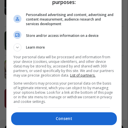
purposes:
në jetesë dhe projekte që ndërtojnë
të ardhmen
Personalised advertising and content, advertising and
Al Trade Center
content measurement, audience research and
services development
Ofertat e Prillit - Fafa Premium Hotel
Store and/or access information on a device
& Spa
Fafa Resort
Learn more
Your personal data will be processed and information from
your device (cookies, unique identifiers, and other device
Pashteta MEKA - zgjedhja praktike
data) may be stored by, accessed by and shared with 369
për mëngjesin e fëmijëve
partners, or used specifically by this site. We and our partners
may use precise geolocation data.
List of partners.
MEKA HALAL FOOD
Some vendors may process your personal data on the basis
of legitimate interest, which you can object to by managing
Nuk është më ëndërr, është bërë
your options below. Look for a link at the bottom of this page
or in the site menu to manage or withdraw consent in privacy
realitet!
and cookie settings.
Dream Distribution
Consent