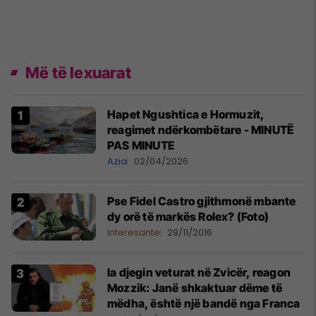
Më të lexuarat
Hapet Ngushtica e Hormuzit,
reagimet ndërkombëtare - MINUTË
PAS MINUTE
Azia
02/04/2026
Pse Fidel Castro gjithmonë mbante
dy orë të markës Rolex? (Foto)
Interesante
29/11/2016
Ia djegin veturat në Zvicër, reagon
Mozzik: Janë shkaktuar dëme të
mëdha, është një bandë nga Franca