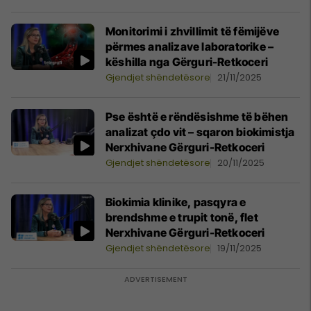
Monitorimi i zhvillimit të fëmijëve
përmes analizave laboratorike –
këshilla nga Gërguri-Retkoceri
Gjendjet shëndetësore
21/11/2025
Pse është e rëndësishme të bëhen
analizat çdo vit – sqaron biokimistja
Nerxhivane Gërguri-Retkoceri
Gjendjet shëndetësore
20/11/2025
Biokimia klinike, pasqyra e
brendshme e trupit tonë, flet
Nerxhivane Gërguri-Retkoceri
Gjendjet shëndetësore
19/11/2025