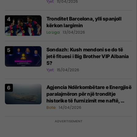
Yjet
11/04/2026
Tronditet Barcelona, ylli spanjoll
kërkon largimin
La Liga
13/04/2026
Sondazh: Kush mendoni se do të
jetë fituesi i Big Brother VIP Albania
5?
Yjet
15/04/2026
Agjencia Ndërkombëtare e Energjisë
paralajmëron për një tronditje
historike të furnizimit me naftë,
ndërsa lufta me Iranin mbyt tregjet
Botë
14/04/2026
globale