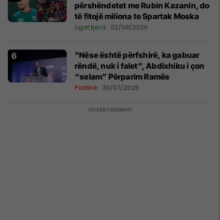
përshëndetet me Rubin Kazanin, do
të fitojë miliona te Spartak Moska
Ligat tjera
02/08/2026
"Nëse është përfshirë, ka gabuar
rëndë, nuk i falet", Abdixhiku i çon
“selam” Përparim Ramës
Politikë
30/07/2026