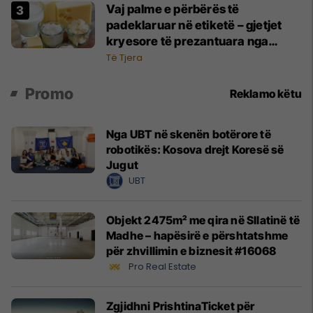
Vaj palme e përbërës të
padeklaruar në etiketë – gjetjet
kryesore të prezantuara nga
AUV-i pas kontrollit në sektorin e
Të Tjera
qumështit
Promo
Reklamo këtu
Nga UBT në skenën botërore të
robotikës: Kosova drejt Koresë së
Jugut
UBT
Objekt 2475m² me qira në Sllatinë të
Madhe – hapësirë e përshtatshme
për zhvillimin e biznesit #16068
Pro Real Estate
Zgjidhni PrishtinaTicket për