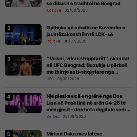
se dikush e tradhtoi në Beograd
Kosovë
02/08/2026
Gjithçka që ndodhi në Kuvendin e
jashtëzakonshëm të LDK-së
Politikë
30/07/2026
“Vrisni, vrisni shqiptarët”, skandal
në UFC Beograd: Buzukja u përball
me thirrje anti-shqiptare nga
tribunat
UFC
01/08/2026
Një pleskavicë e ngrënë nga Dua
Lipa në Prishtinë në orën 04:28 të
mëngjesit - dhe bota digjitale serbe
shpall gjendjen e luftës
Serbia
03/08/2026
Mirlind Daku mes lotëve