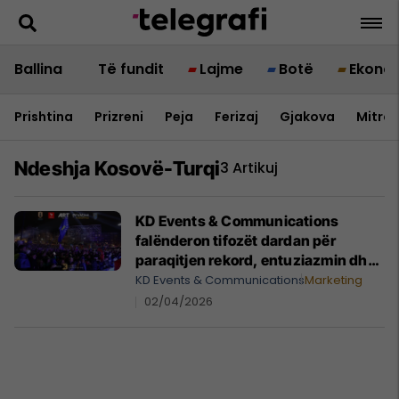
Ballina
Të fundit
Lajme
Botë
Ekono
Prishtina
Prizreni
Peja
Ferizaj
Gjakova
Mitrov
Ndeshja Kosovë-Turqi
3 Artikuj
KD Events & Communications
falënderon tifozët dardan për
paraqitjen rekord, entuziazmin dhe
kulturën e lartë sportive
KD Events & Communications
Marketing
02/04/2026