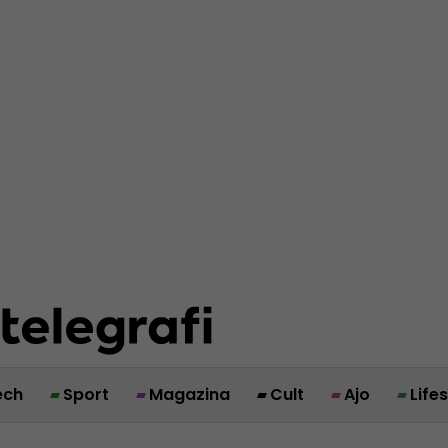
ech
Sport
Magazina
Cult
Ajo
Life