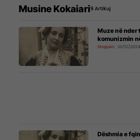
Musine Kokaiari
9 Artikuj
Muze në nder t
komunizmin në
Shqipëri
20/12/202
Dëshmia e fqin