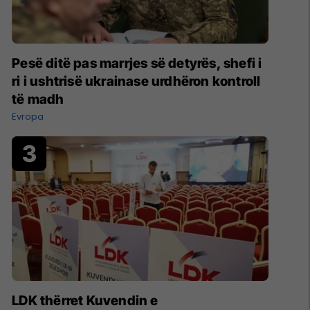
Pesë ditë pas marrjes së detyrës, shefi i
ri i ushtrisë ukrainase urdhëron kontroll
të madh
Evropa
LDK thërret Kuvendin e