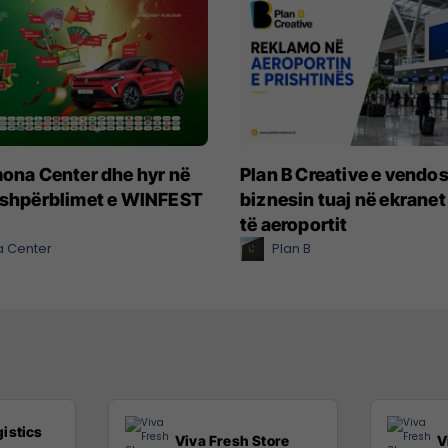
mona Center dhe hyr në
Plan B Creative e vendo
 shpërblimet e WINFEST
biznesin tuaj në ekranet 
të aeroportit
 Center
Plan B
istics
Viva Fresh Store
V