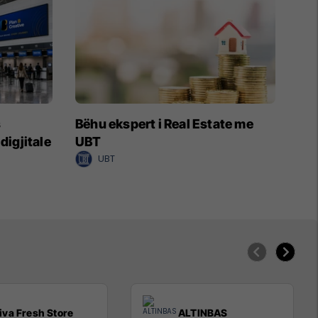
s
Bëhu ekspert i Real Estate me
digjitale
UBT
UBT
iva Fresh Store
ALTINBAS