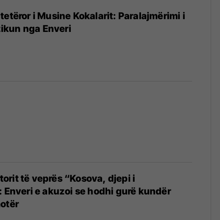
etëror i Musine Kokalarit: Paralajmërimi i
ezikun nga Enveri
utorit të veprës “Kosova, djepi i
: Enveri e akuzoi se hodhi gurë kundër
otër