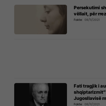
Persekutimi sht
vëllait, për rr
Fakte
08/11/2021
Fati tragjik i a
shqiptarizmit”
Jugosllavisë m
Fakte
08/11/2021