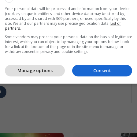
Your personal data will be processed and information from your device
(cookies, unique identifiers, and other device data) may be stored by,
accessed by and shared with 369 partners, or used specifically by this
site. We and our partners may use precise geolocation data.
List of
partners.
Some vendors may process your personal data on the basis of legitimate
interest, which you can object to by managing your options below. Look
for a link at the bottom of this page or in the site menu to manage or
withdraw consent in privacy and cookie settings.
Manage options
Consent
1