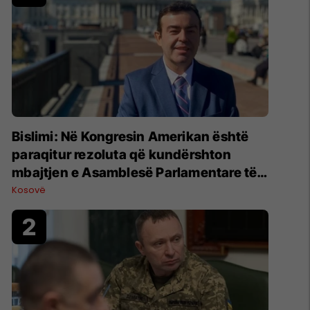
Bislimi: Në Kongresin Amerikan është
paraqitur rezoluta që kundërshton
mbajtjen e Asamblesë Parlamentare të
OSBE-së në Beograd
Kosovë