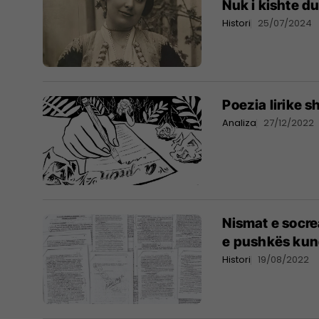
Nuk i kishte d
Histori
25/07/2024
Poezia lirike s
Analiza
27/12/2022
Nismat e socre
e pushkës kun
Histori
19/08/2022