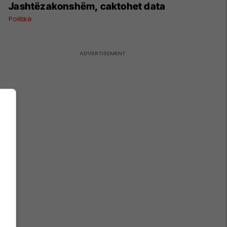
Jashtëzakonshëm, caktohet data
Politikë