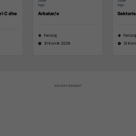
ri C dhe
Arkatar/e
Sektoris
Ferizaj
Feriza
31 Korrik 2026
31 Kor