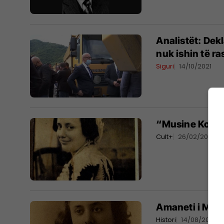
Analistët: Dekl
nuk ishin të r
Siguri
14/10/2021
“Musine Kokala
Cult+
26/02/2021
Amaneti i Musi
Histori
14/08/2020