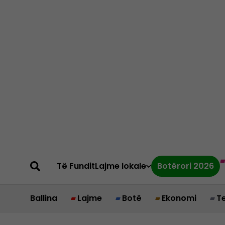
Të Fundit
Lajme lokale
Botërori 2026
Ballina
Lajme
Botë
Ekonomi
T