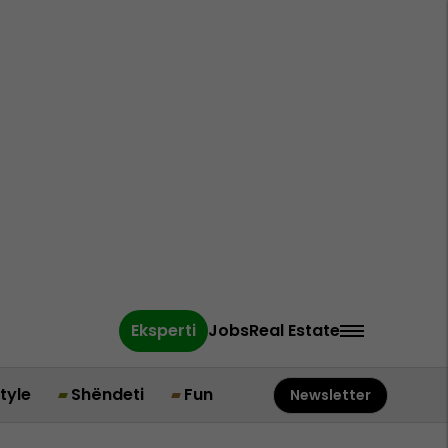
Eksperti
Jobs
Real Estate
style
Shëndeti
Fun
Newsletter