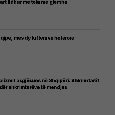
uart lidhur me tela me gjemba
hqipe, mes dy luftërave botërore
alizmit asgjësues në Shqipëri: Shkrimtarët
dër shkrimtarëve të mendjes