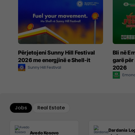
Përjetojeni Sunny Hill Festival
Bli në E
2026 me energjinë e Shell-it
garë për
Sunny Hill Festival
2026
Emona
Jobs
Real Estate
Dardania Log
Avedo Kosovo