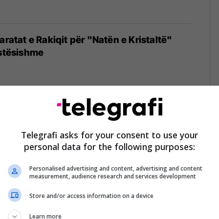
aratat e Rakiqit për "Natën e Kristaltë"
astësishme
ri, vetëdija e shkrimit dhe qëndresës”
Telegrafi asks for your consent to use your
personal data for the following purposes:
Personalised advertising and content, advertising and content
measurement, audience research and services development
Store and/or access information on a device
ne Kokalarit
Learn more