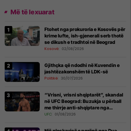
Më të lexuarat
Ftohet nga prokuroria e Kosovës për
krime lufte, ish-gjenerali serb thotë
se dikush e tradhtoi në Beograd
Kosovë
02/08/2026
Gjithçka që ndodhi në Kuvendin e
jashtëzakonshëm të LDK-së
Politikë
30/07/2026
“Vrisni, vrisni shqiptarët”, skandal
në UFC Beograd: Buzukja u përball
me thirrje anti-shqiptare nga
tribunat
UFC
01/08/2026
Një pleskavicë e ngrënë nga Dua