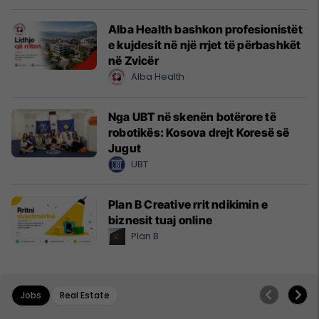
Alba Health bashkon profesionistët
e kujdesit në një rrjet të përbashkët
në Zvicër
Alba Health
Nga UBT në skenën botërore të
robotikës: Kosova drejt Koresë së
Jugut
UBT
Plan B Creative rrit ndikimin e
biznesit tuaj online
Plan B
Jobs
Real Estate