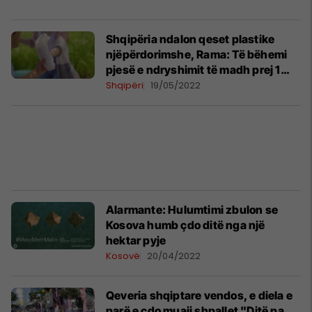
Shqipëria ndalon qeset plastike
njëpërdorimshe, Rama: Të bëhemi
pjesë e ndryshimit të madh prej 1
qershorit
Shqipëri
19/05/2022
Alarmante: Hulumtimi zbulon se
Kosova humb çdo ditë nga një
hektar pyje
Kosovë
20/04/2022
Qeveria shqiptare vendos, e diela e
parë e çdo muaji shpallet "Ditë pa