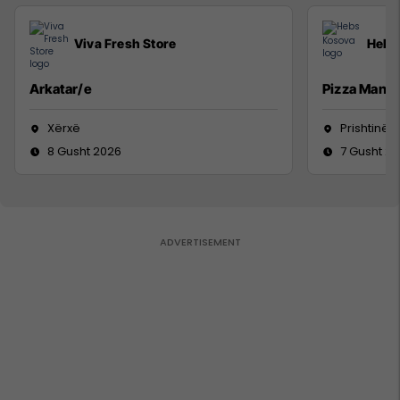
Viva Fresh Store
Hebs
Arkatar/e
Pizza Man
Xërxë
Prishtinë
8 Gusht 2026
7 Gusht 2