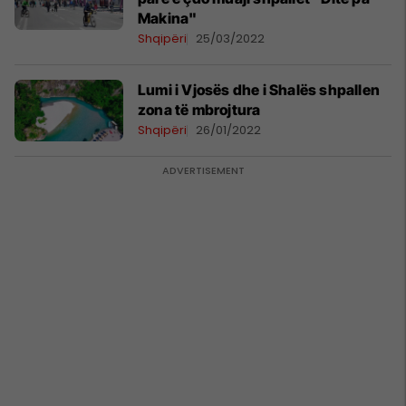
Makina"
Shqipëri
25/03/2022
Lumi i Vjosës dhe i Shalës shpallen
zona të mbrojtura
Shqipëri
26/01/2022