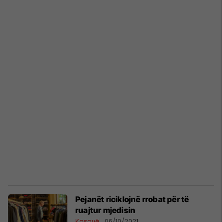
Pejanët riciklojnë rrobat për të
ruajtur mjedisin
Kosovë
06/10/2021