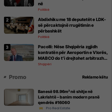
në
Politikë
Abdixhiku me 18 deputetët e LDK-
së përcaktojnë rrugëtimin e
përbashkët
Politikë
Pacolli: Nëse Shqipëria zgjidh
kontratën për Aeroportin e Vlorës,
MABCO do t’i drejtohet arbitrazhit
ndërkombëtar
Shqipëri
Promo
Reklamo këtu
Banesë 98.96m² në shitje në
Lakrishtë – banim modern pranë
qendrës #16060
Pro Real Estate