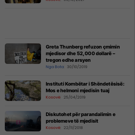
Greta Thunberg refuzon çmimin
mjedisor dhe 52,000 dollarë –
tregon edhe arsyen
Nga Bota
30/10/2019
Instituti Kombëtar i Shëndetësisë:​
Mos e helmoni mjedisin tuaj
Kosovë
25/04/2019
Diskutohet për parandalimin e
problemeve të mjedisit
Kosovë
22/11/2018