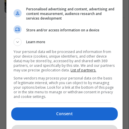
mallrave të kontrolluara strategjike
Personalised advertising and content, advertising and
Të Tjera
15/05/2018
content measurement, audience research and
services development
2
Store and/or access information on a device
Learn more
Your personal data will be processed and information from
your device (cookies, unique identifiers, and other device
data) may be stored by, accessed by and shared with 369
partners, or used specifically by this site. We and our partners
may use precise geolocation data.
List of partners.
Some vendors may process your personal data on the basis
of legitimate interest, which you can object to by managing
your options below. Look for a link at the bottom of this page
or in the site menu to manage or withdraw consent in privacy
and cookie settings.
Consent