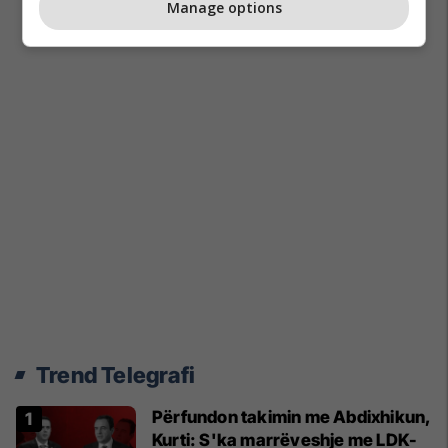
Manage options
Trend Telegrafi
Përfundon takimin me Abdixhikun,
Kurti: S'ka marrëveshje me LDK-