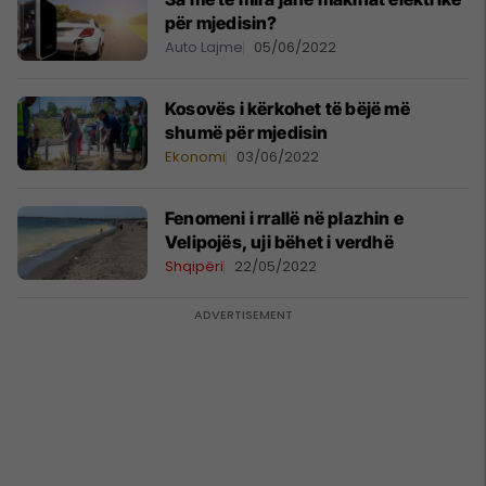
për mjedisin?
Auto Lajme
05/06/2022
Kosovës i kërkohet të bëjë më
shumë për mjedisin
Ekonomi
03/06/2022
Fenomeni i rrallë në plazhin e
Velipojës, uji bëhet i verdhë
Shqipëri
22/05/2022