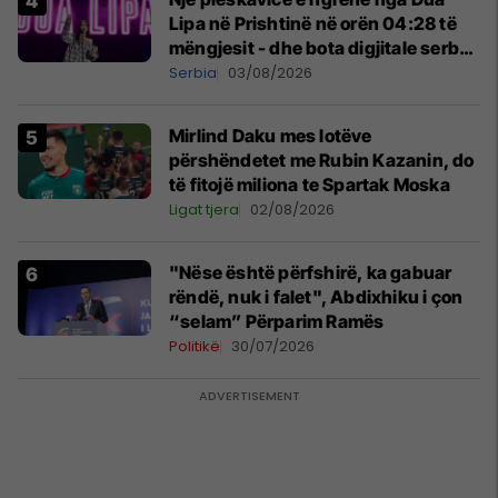
Lipa në Prishtinë në orën 04:28 të
mëngjesit - dhe bota digjitale serbe
shpall gjendjen e luftës
Serbia
03/08/2026
Mirlind Daku mes lotëve
përshëndetet me Rubin Kazanin, do
të fitojë miliona te Spartak Moska
Ligat tjera
02/08/2026
"Nëse është përfshirë, ka gabuar
rëndë, nuk i falet", Abdixhiku i çon
“selam” Përparim Ramës
Politikë
30/07/2026