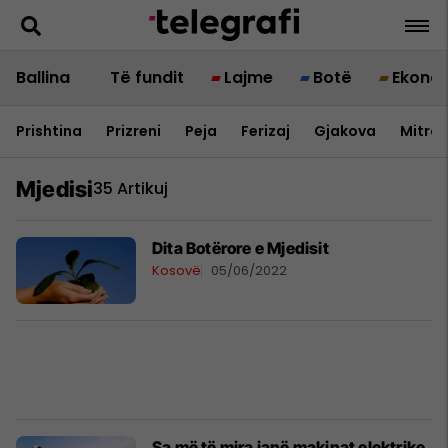
Ballina
Të fundit
Lajme
Botë
Ekono
Prishtina
Prizreni
Peja
Ferizaj
Gjakova
Mitrov
Mjedisi
35 Artikuj
Dita Botërore e Mjedisit
Kosovë
05/06/2022
Sa më të mira janë makinat elektrike