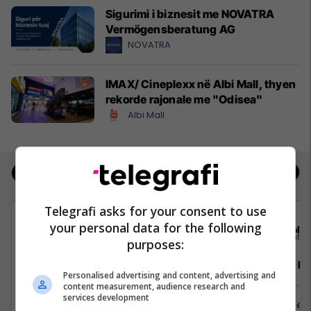
Sigurimi i biznesit me NOVATRA
Vermögensberatung AG
NOVATRA
IMAX/ Cineplexx në Albi Mall, thyen
rekorde rajonale me "Odisea"
Albi Mall
Jobs
Real Estate
Telegrafi asks for your consent to use
your personal data for the following
Solace Management Ltd
Sola
purposes:
Sales Development and Marketing
Property M
Personalised advertising and content, advertising and
Manager
content measurement, audience research and
services development
Prishtinë
Prishtinë