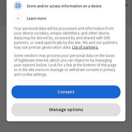
29 Gusht 
Store and/or access information on a device
29 Gusht 2026
Learn more
Your personal data will be processed and information from
your device (cookies, unique identifiers, and other device
data) may be stored by, accessed by and shared with 369
partners, or used specifically by this site. We and our partners
may use precise geolocation data.
List of partners.
Some vendors may process your personal data on the basis
of legitimate interest, which you can object to by managing
your options below. Look for a link at the bottom of this page
or in the site menu to manage or withdraw consent in privacy
and cookie settings.
Consent
Manage options