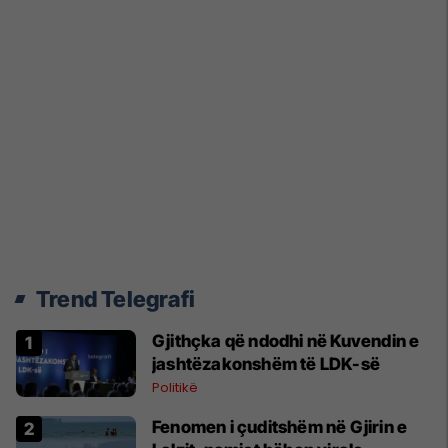
Trend Telegrafi
Gjithçka që ndodhi në Kuvendin e
jashtëzakonshëm të LDK-së
Politikë
Fenomen i çuditshëm në Gjirin e