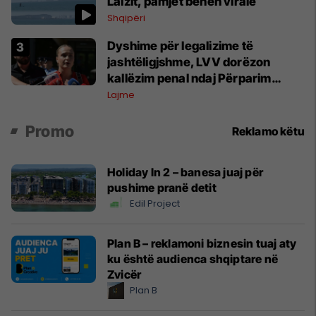
Lalzit, pamjet bëhen virale
Shqipëri
Dyshime për legalizime të
jashtëligjshme, LVV dorëzon
kallëzim penal ndaj Përparim
Ramës dhe zyrtarëve të kabinetit
Lajme
të tij
Promo
Reklamo këtu
Holiday In 2 – banesa juaj për
pushime pranë detit
Edil Project
Plan B – reklamoni biznesin tuaj aty
ku është audienca shqiptare në
Zvicër
Plan B