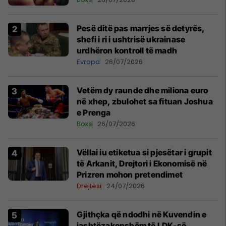
Pesë ditë pas marrjes së detyrës,
shefi i ri i ushtrisë ukrainase
urdhëron kontroll të madh
Evropa
26/07/2026
Vetëm dy raunde dhe miliona euro
në xhep, zbulohet sa fituan Joshua
e Prenga
Boks
26/07/2026
Vëllai iu etiketua si pjesëtar i grupit
të Arkanit, Drejtori i Ekonomisë në
Prizren mohon pretendimet
Drejtësi
24/07/2026
Gjithçka që ndodhi në Kuvendin e
jashtëzakonshëm të LDK-së