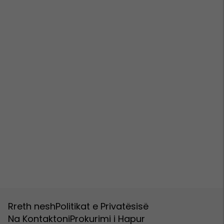
Rreth nesh
Politikat e Privatësisë
Na Kontaktoni
Prokurimi i Hapur