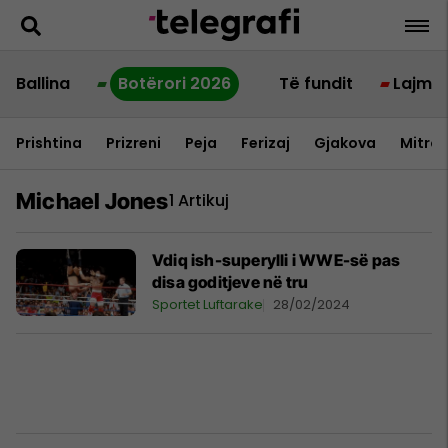
Ballina
Botërori 2026
Të fundit
Lajme
Prishtina
Prizreni
Peja
Ferizaj
Gjakova
Mitrov
Michael Jones
1 Artikuj
Vdiq ish-superylli i WWE-së pas
disa goditjeve në tru
Sportet Luftarake
28/02/2024