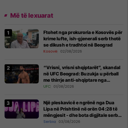
Më të lexuarat
Ftohet nga prokuroria e Kosovës për
krime lufte, ish-gjenerali serb thotë
se dikush e tradhtoi në Beograd
Kosovë
02/08/2026
“Vrisni, vrisni shqiptarët”, skandal
në UFC Beograd: Buzukja u përball
me thirrje anti-shqiptare nga
tribunat
UFC
01/08/2026
Një pleskavicë e ngrënë nga Dua
Lipa në Prishtinë në orën 04:28 të
mëngjesit - dhe bota digjitale serbe
shpall gjendjen e luftës
Serbia
03/08/2026