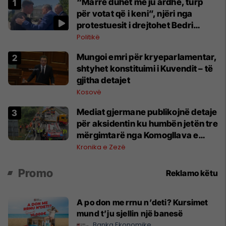
“Marre duhet me ju ardhë, turp
për votat që i keni”, njëri nga
protestuesit i drejtohet Bedri
Hamzës
Politikë
Mungoi emri për kryeparlamentar,
shtyhet konstituimi i Kuvendit – të
gjitha detajet
Kosovë
Mediat gjermane publikojnë detaje
për aksidentin ku humbën jetën tre
mërgimtarë nga Komogllava e
Ferizajt
Kronika e Zezë
Promo
Reklamo këtu
A po don me rrnu n’deti? Kursimet
mund t’ju sjellin një banesë
Banka Ekonomike