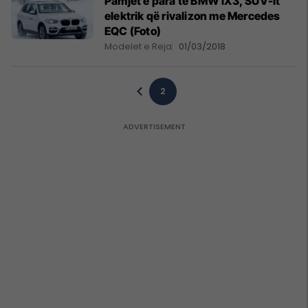
Pamjet e para të BMW iX3, SUV-it
elektrik që rivalizon me Mercedes
EQC (Foto)
Modelet e Reja
01/03/2018
2