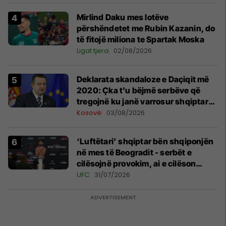
Mirlind Daku mes lotëve
përshëndetet me Rubin Kazanin, do
të fitojë miliona te Spartak Moska
Ligat tjera
02/08/2026
​Deklarata skandaloze e Daçiqit më
2020: Çka t'u bëjmë serbëve që
tregojnë ku janë varrosur shqiptarët
në Serbi
Kosovë
03/08/2026
‘Luftëtari’ shqiptar bën shqiponjën
në mes të Beogradit - serbët e
cilësojnë provokim, ai e cilëson
simbol të identitetit
UFC
31/07/2026