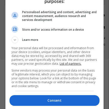
purposes:
Personalised advertising and content, advertising and
Padel Zone
Flex 
content measurement, audience research and
services development
Recepsionist/e
Architect
Store and/or access information on a device
Prishtine
Prishtinë
Learn more
31 Gusht 2026
6 Shtator 
Your personal data will be processed and information from
your device (cookies, unique identifiers, and other device
data) may be stored by, accessed by and shared with 369
partners, or used specifically by this site. We and our partners
may use precise geolocation data.
List of partners.
Some vendors may process your personal data on the basis
of legitimate interest, which you can object to by managing
your options below. Look for a link at the bottom of this page
or in the site menu to manage or withdraw consent in privacy
and cookie settings.
Consent