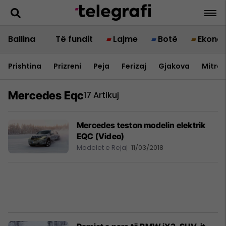
Ballina
Të fundit
Lajme
Botë
Ekono
Prishtina
Prizreni
Peja
Ferizaj
Gjakova
Mitrov
Mercedes Eqc
17 Artikuj
Mercedes teston modelin elektrik
EQC (Video)
Modelet e Reja
11/03/2018