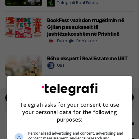
Telegrafi Real Estate
BookFest vazhdon rrugëtimin në
Gjilan pas suksesit të
jashtëzakonshëm në Prishtinë
Dukagjini Bookstore
Bëhu ekspert i Real Estate me UBT
UBT
Jobs
Real Estate
Telegrafi asks for your consent to use
your personal data for the following
purposes:
Avedo Kosovo
Darda
Personalised advertising and content, advertising and
content measurement, audience research and
Recepsioniste
Vozitës me 