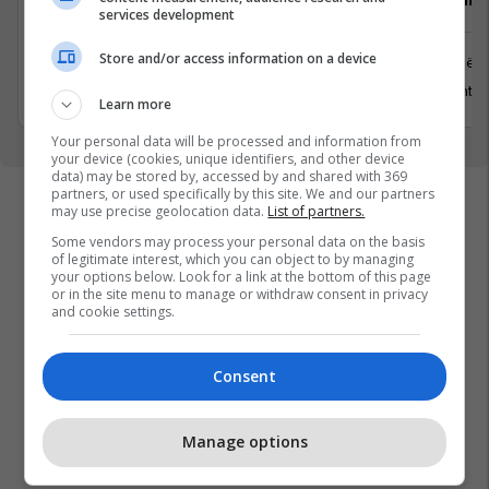
services development
Store and/or access information on a device
Prishtinë
Prishtinë
31 Korrik 2026
13 Gusht 2
Learn more
Your personal data will be processed and information from
your device (cookies, unique identifiers, and other device
data) may be stored by, accessed by and shared with 369
partners, or used specifically by this site. We and our partners
may use precise geolocation data.
List of partners.
Some vendors may process your personal data on the basis
of legitimate interest, which you can object to by managing
your options below. Look for a link at the bottom of this page
or in the site menu to manage or withdraw consent in privacy
and cookie settings.
Consent
Manage options