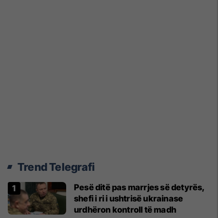
Trend Telegrafi
Pesë ditë pas marrjes së detyrës,
shefi i ri i ushtrisë ukrainase
urdhëron kontroll të madh