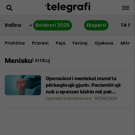
Ballina
Botërori 2026
Eksperti
Të fu
Prishtina
Prizreni
Peja
Ferizaj
Gjakova
Mitrov
Menisku
1 Artikuj
Operacioni i meniskut mund ta
përkeqësojë gjurin: Pacientët që
nuk u operuan kishin më pak
dhimbje
Gjendjet shëndetësore
30/05/2026