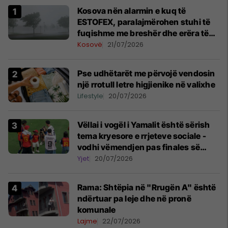
Kosova nën alarmin e kuq të
ESTOFEX, paralajmërohen stuhi të
fuqishme me breshër dhe erëra të
forta
Kosovë
21/07/2026
Pse udhëtarët me përvojë vendosin
një rrotull letre higjienike në valixhe
Lifestyle
20/07/2026
Vëllai i vogël i Yamalit është sërish
tema kryesore e rrjeteve sociale -
vodhi vëmendjen pas finales së
Kupës së Botës
Yjet
20/07/2026
Rama: Shtëpia në "Rrugën A" është
ndërtuar pa leje dhe në pronë
komunale
Lajme
22/07/2026