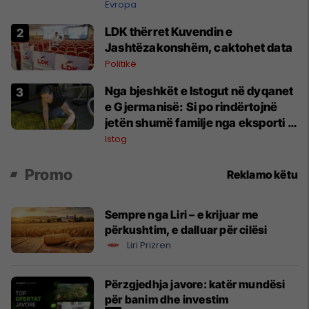
Evropa
LDK thërret Kuvendin e
Jashtëzakonshëm, caktohet data
Politikë
Nga bjeshkët e Istogut në dyqanet
e Gjermanisë: Si po rindërtojnë
jetën shumë familje nga eksporti i
bimëve mjekësore
Istog
Promo
Reklamo këtu
Sempre nga Liri – e krijuar me
përkushtim, e dalluar për cilësi
Liri Prizren
Përzgjedhja javore: katër mundësi
për banim dhe investim