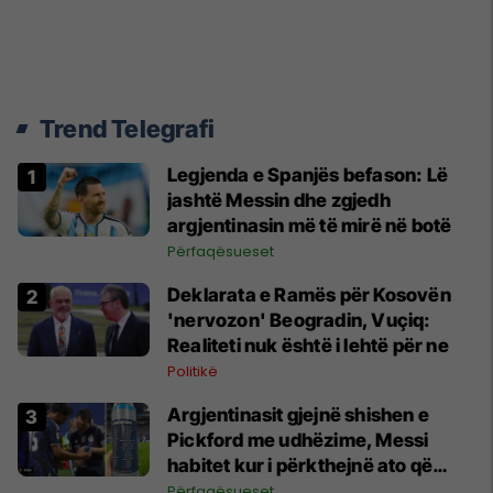
Trend Telegrafi
Legjenda e Spanjës befason: Lë
jashtë Messin dhe zgjedh
argjentinasin më të mirë në botë
Përfaqësueset
Deklarata e Ramës për Kosovën
'nervozon' Beogradin, Vuçiq:
Realiteti nuk është i lehtë për ne
Politikë
Argjentinasit gjejnë shishen e
Pickford me udhëzime, Messi
habitet kur i përkthejnë ato që
shkruan
Përfaqësueset