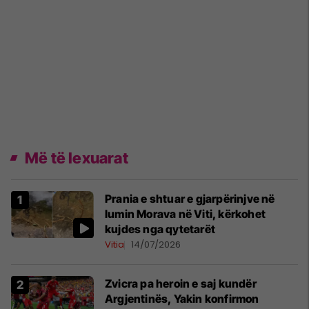
Më të lexuarat
Prania e shtuar e gjarpërinjve në
lumin Morava në Viti, kërkohet
kujdes nga qytetarët
Vitia
14/07/2026
Zvicra pa heroin e saj kundër
Argjentinës, Yakin konfirmon