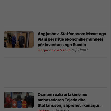
Angjushev-Staffansson: Masat nga
Plani për rritje ekonomike mundësi
për investues nga Suedia
Maqedonia e Veriut
21/12/2017
Osmani realizoi takime me
ambasadoren Tejada dhe
Staffansson, shprehet i kënaqur
nga bashkëpunimi i të dy vendeve
Politikë
28/07/2017