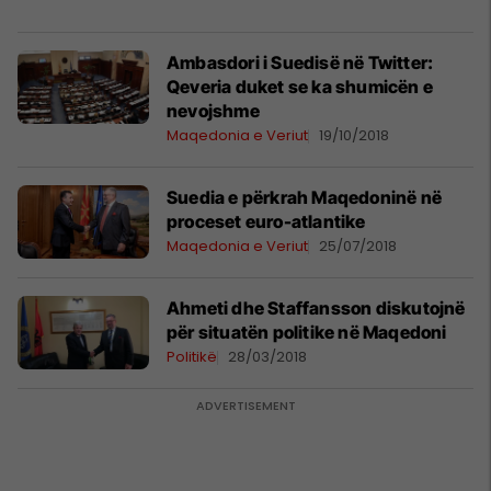
Ambasdori i Suedisë në Twitter:
Qeveria duket se ka shumicën e
nevojshme
Maqedonia e Veriut
19/10/2018
Suedia e përkrah Maqedoninë në
proceset euro-atlantike
Maqedonia e Veriut
25/07/2018
Ahmeti dhe Staffansson diskutojnë
për situatën politike në Maqedoni
Politikë
28/03/2018