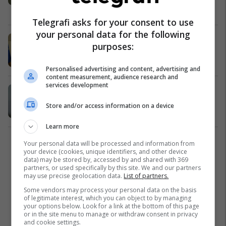
Politikë
31/01/2017
Telegrafi asks for your consent to use
your personal data for the following
Zaev-Staffanson: Qeveria e re të
purposes:
respektojë mesazhet e Pribes
Politikë
27/12/2016
Personalised advertising and content, advertising and
content measurement, audience research and
services development
Ambasadori i Suedisë: Qytetarët e
Maqedonisë votuan për ndryshime
Store and/or access information on a device
Politikë
14/12/2016
Learn more
Your personal data will be processed and information from
1
your device (cookies, unique identifiers, and other device
data) may be stored by, accessed by and shared with 369
partners, or used specifically by this site. We and our partners
may use precise geolocation data.
List of partners.
Some vendors may process your personal data on the basis
of legitimate interest, which you can object to by managing
your options below. Look for a link at the bottom of this page
or in the site menu to manage or withdraw consent in privacy
and cookie settings.