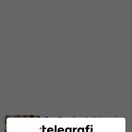
Zaev dhe ambasadorët: Interes i
qytetarëve në Maqedoni është
formimi një qeverie stabile