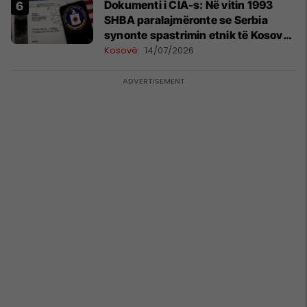
Dokumenti i CIA-s: Në vitin 1993
SHBA paralajmëronte se Serbia
synonte spastrimin etnik të Kosovës
dhe destabilizimin e Ballkanit
Kosovë
14/07/2026