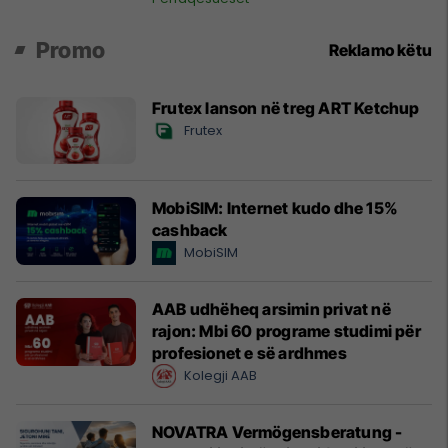
Promo
Reklamo këtu
Frutex lanson në treg ART Ketchup
Frutex
MobiSIM: Internet kudo dhe 15%
cashback
MobiSIM
AAB udhëheq arsimin privat në
rajon: Mbi 60 programe studimi për
profesionet e së ardhmes
Kolegji AAB
NOVATRA Vermögensberatung -