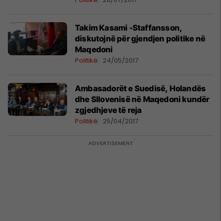
(Foto)
Takim Kasami -Staffansson,
diskutojnë për gjendjen politike në
Maqedoni
Politikë
24/05/2017
Ambasadorët e Suedisë, Holandës
dhe Sllovenisë në Maqedoni kundër
zgjedhjeve të reja
Politikë
25/04/2017