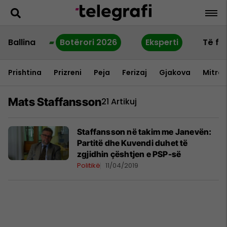
Ballina
Botërori 2026
Eksperti
Të fu
Prishtina
Prizreni
Peja
Ferizaj
Gjakova
Mitrov
Mats Staffansson
21 Artikuj
Staffansson në takim me Janevën:
Partitë dhe Kuvendi duhet të
zgjidhin çështjen e PSP-së
Politikë
11/04/2019