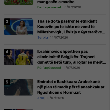
mungesën e madhe
Përfaqësueset
10/07/2026
Tha se do ta pastronte etnikisht
Kosovën po të ishte në vend të
Millosheviqit, Lëvizja e Qytetarëve
të Lirë në Serbi kërkon shkarkimin e
Serbia
14/07/2026
menjëhershëm të Snezhana
Paunoviq
Ibrahimovic shpërthen pas
eliminimit të Belgjikës: Trajneri
duhet të ketë turp, ai lojtar se meritoi
të luante
Përfaqësueset
11/07/2026
Emiratet e Bashkuara Arabe kanë
një plan të madh për të anashkaluar
Ngushticën e Hormuzit
Azia
13/07/2026