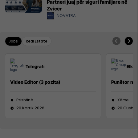
Partneri juaj për siguri familjare në
Zvicër
NOVATRA
Jobs
Real Estate
Telegrafi
Elko
Video Editor (3 pozita)
Punëtor në
Prishtinë
Xërxe
20 Korrik 2026
20 Gusht 