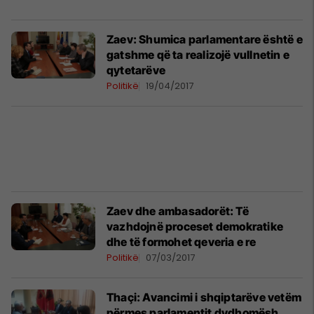
Zaev: Shumica parlamentare është e
gatshme që ta realizojë vullnetin e
qytetarëve
Politikë
19/04/2017
Zaev dhe ambasadorët: Të
vazhdojnë proceset demokratike
dhe të formohet qeveria e re
Politikë
07/03/2017
Thaçi: Avancimi i shqiptarëve vetëm
përmes parlamentit dydhomësh