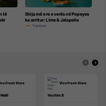
n të
Shija më e re e verës në Popeyes
për
ka arritur: Lime & Jalapeño
Popeyes
iva Fresh Store
Viva Fresh Store
Malli
Vozitës B