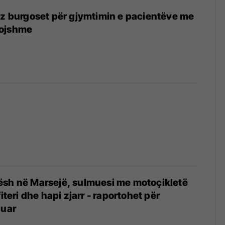
ez burgoset për gjymtimin e pacientëve me
vojshme
ësh në Marsejë, sulmuesi me motoçikletë
fiteri dhe hapi zjarr - raportohet për
duar