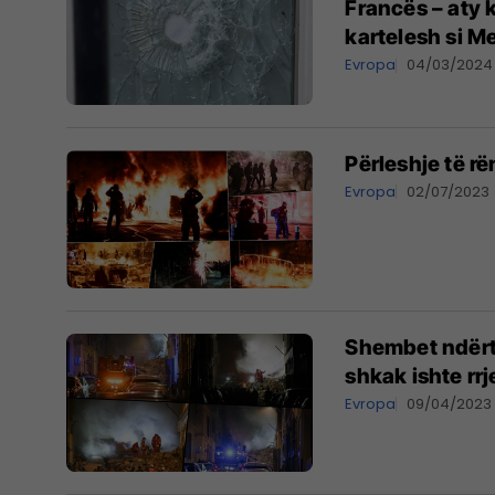
Francës – aty k
kartelesh si M
Evropa
04/03/2024
Përleshje të r
Evropa
02/07/2023
Shembet ndërt
shkak ishte rrj
Evropa
09/04/2023