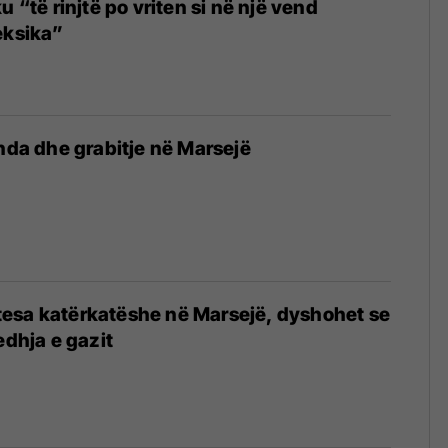
u “të rinjtë po vriten si në një vend
eksika”
ënda dhe grabitje në Marsejë
esa katërkatëshe në Marsejë, dyshohet se
edhja e gazit