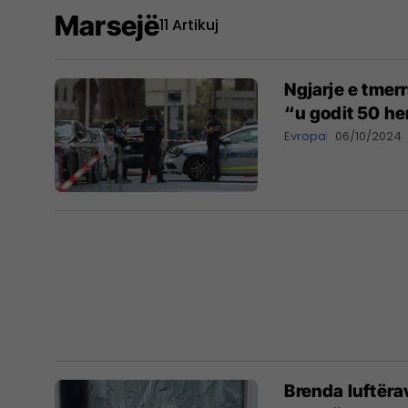
Marsejë
11 Artikuj
Ngjarje e tmer
“u godit 50 he
Evropa
06/10/2024
Brenda luftëra