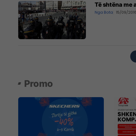
Të shtëna me 
Nga Bota
15/09/201
Promo