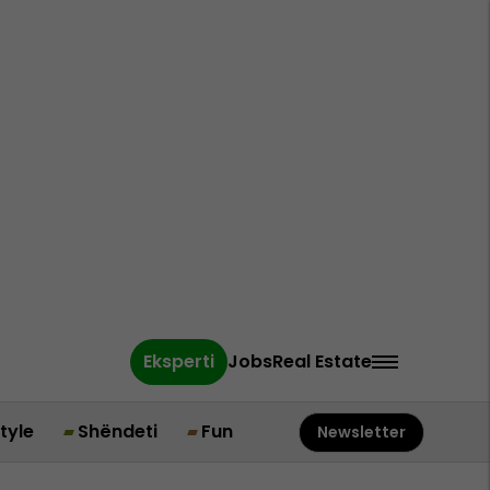
Eksperti
Jobs
Real Estate
style
Shëndeti
Fun
Newsletter