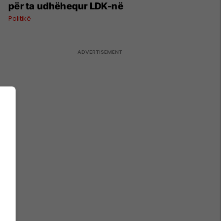
për ta udhëhequr LDK-në
Politikë