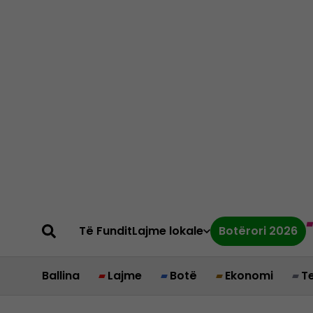
Të Fundit
Lajme lokale
Botërori 2026
Ballina
Lajme
Botë
Ekonomi
T