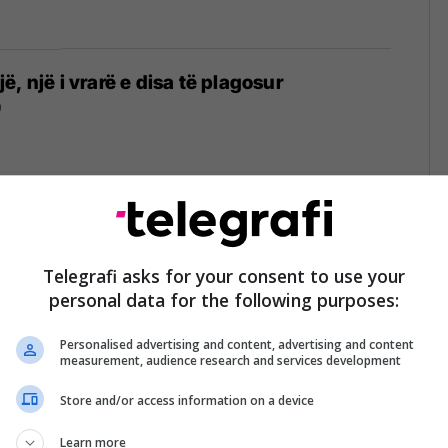
, një i vrarë e disa të plagosur
9
sa katër katërshe në Marsejë, dy të
kë se mund të ketë edhe viktima (Video)
Telegrafi asks for your consent to use your
personal data for the following purposes:
Personalised advertising and content, advertising and content
measurement, audience research and services development
Store and/or access information on a device
 u vra nga bandat arabe në bashkëpunim me
 burgosurit
Learn more