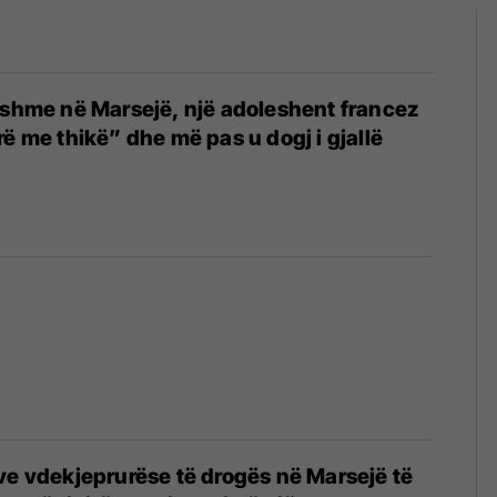
rshme në Marsejë, një adoleshent francez
rë me thikë” dhe më pas u dogj i gjallë
ve vdekjeprurëse të drogës në Marsejë të