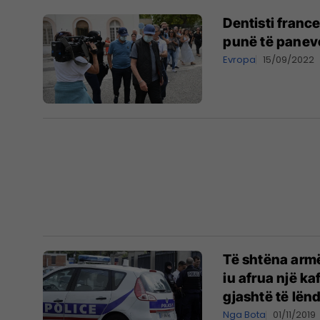
Dentisti franc
punë të pane
Evropa
15/09/2022
Të shtëna arm
iu afrua një ka
gjashtë të lën
Nga Bota
01/11/2019