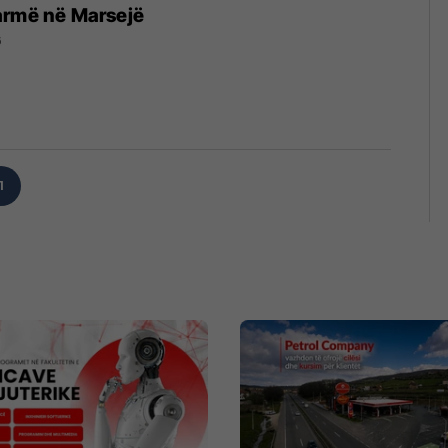
armë në Marsejë
6
1