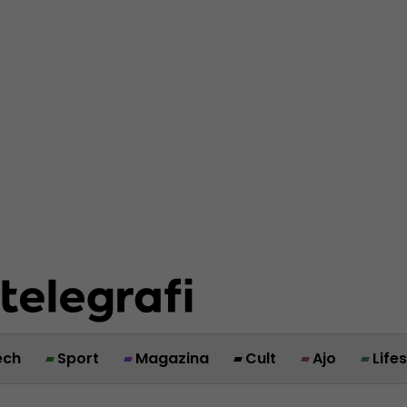
ech
Sport
Magazina
Cult
Ajo
Life