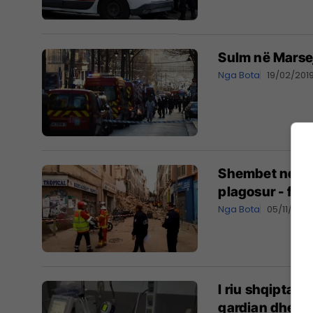
Sulm në Marsejë
Nga Bota
19/02/201
Shembet ndërte
plagosur - fri
Nga Bota
05/11/2018
I riu shqiptar
gardian dhe të