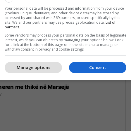
2/2017
Your personal data will be processed and information from your device
(cookies, unique identifiers, and other device data) may be stored by,
accessed by and shared with 369 partners, or used specifically by this
site. We and our partners may use precise geolocation data.
List of
partners.
Some vendors may process your personal data on the basis of legitimate
interest, which you can object to by managing your options below. Look
for a link at the bottom of this page or in the site menu to manage or
withdraw consent in privacy and cookie settings.
Manage options
Consent
theren me thikë në Marsejë
7