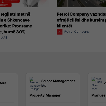
regjistrimet në
Petrol Company vazhdo
in e Shkencave
ofrojë cilësi dhe kursim 
erike: Programe
klientët
e, bursë 30%
Petrol Company
i AAB
Solace Management
tore
V
Ltd
Property Manager
Pranues 