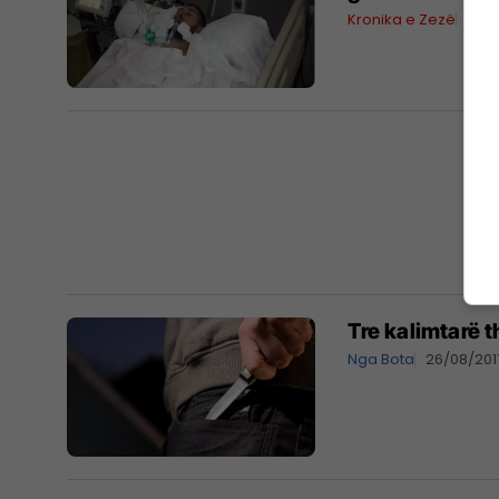
Kronika e Zezë
20/1
Tre kalimtarë 
Nga Bota
26/08/201