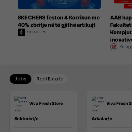
SKECHERS feston 4 Korrikun me
AAB hap 
40% zbritje në të gjithë artikujt
Fakultet
SKECHERS
Kompjut
inovativ
Kolegj
Jobs
Real Estate
Viva Fresh Store
Viva Fresh S
Sektorist/e
Arkatar/e