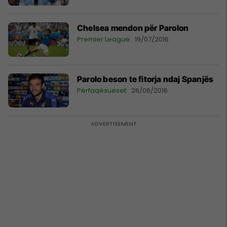
Chelsea mendon për Parolon
Premier League
19/07/2016
Parolo beson te fitorja ndaj Spanjës
Përfaqësueset
26/06/2016