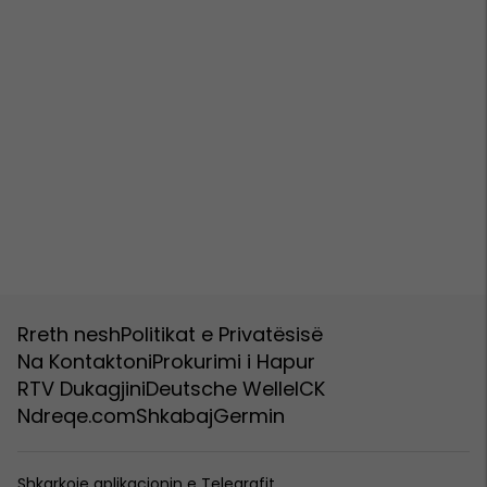
Rreth nesh
Politikat e Privatësisë
Na Kontaktoni
Prokurimi i Hapur
RTV Dukagjini
Deutsche Welle
ICK
Ndreqe.com
Shkabaj
Germin
Shkarkoje aplikacionin e Telegrafit