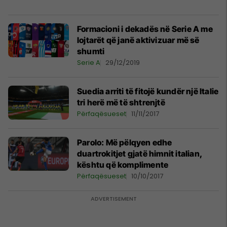
Formacioni i dekadës në Serie A me
lojtarët që janë aktivizuar më së
shumti
Serie A
29/12/2019
Suedia arriti të fitojë kundër një Italie
tri herë më të shtrenjtë
Përfaqësueset
11/11/2017
Parolo: Më pëlqyen edhe
duartrokitjet gjatë himnit italian,
kështu që komplimente
Përfaqësueset
10/10/2017