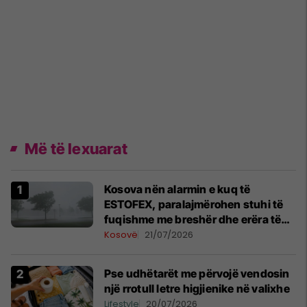
Më të lexuarat
Kosova nën alarmin e kuq të
ESTOFEX, paralajmërohen stuhi të
fuqishme me breshër dhe erëra të
forta
Kosovë
21/07/2026
Pse udhëtarët me përvojë vendosin
një rrotull letre higjienike në valixhe
Lifestyle
20/07/2026