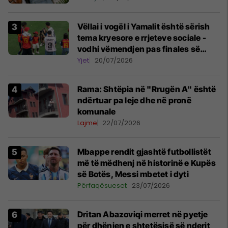
Vëllai i vogël i Yamalit është sërish
tema kryesore e rrjeteve sociale -
vodhi vëmendjen pas finales së
Kupës së Botës
Yjet
20/07/2026
Rama: Shtëpia në "Rrugën A" është
ndërtuar pa leje dhe në pronë
komunale
Lajme
22/07/2026
Mbappe rendit gjashtë futbollistët
më të mëdhenj në historinë e Kupës
së Botës, Messi mbetet i dyti
Përfaqësueset
23/07/2026
Dritan Abazoviqi merret në pyetje
për dhënien e shtetësisë së nderit