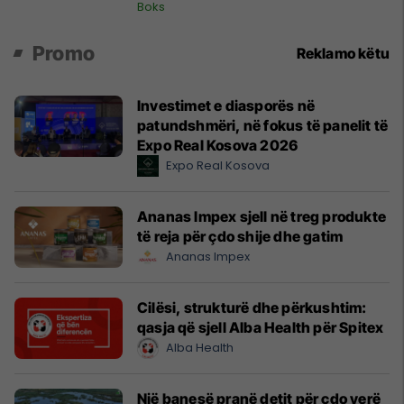
Boks
Promo
Reklamo këtu
Investimet e diasporës në
patundshmëri, në fokus të panelit të
Expo Real Kosova 2026
Expo Real Kosova
Ananas Impex sjell në treg produkte
të reja për çdo shije dhe gatim
Ananas Impex
Cilësi, strukturë dhe përkushtim:
qasja që sjell Alba Health për Spitex
Alba Health
Një banesë pranë detit për çdo verë