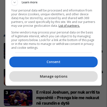
Learn more
Your personal data will be processed and information from
your device (cookies, unique identifiers, and other device
data) may be stored by, accessed by and shared with 369
partners, or used specifically by this site. We and our partners
may use precise geolocation data.
List of partners.
Some vendors may process your personal data on the basis
Trend Telegrafi
of legitimate interest, which you can object to by managing
your options below. Look for a link at the bottom of this page
or in the site menu to manage or withdraw consent in privacy
Vetëm dy raunde dhe miliona euro
and cookie settings.
në xhep, zbulohet sa fituan Joshua
e Prenga
Consent
Boks
Fjalët e para të Joshuas pas fitores
Manage options
me nokaut ndaj Kristian Prengës
Boks
E rrëzoi Joshuan, por nuk arriti ta
mposhtë – Prenga bie me nokaut
në raundin e dytë