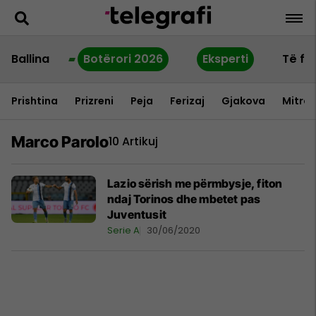
Ballina
Botërori 2026
Eksperti
Të fu
Prishtina
Prizreni
Peja
Ferizaj
Gjakova
Mitrov
Marco Parolo
10 Artikuj
Lazio sërish me përmbysje, fiton
ndaj Torinos dhe mbetet pas
Juventusit
Serie A
30/06/2020