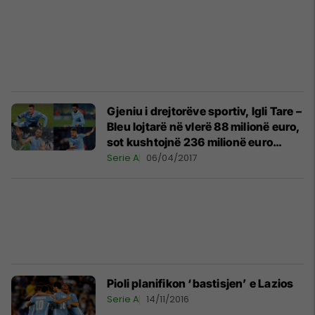
Gjeniu i drejtorëve sportiv, Igli Tare –
Bleu lojtarë në vlerë 88 milionë euro,
sot kushtojnë 236 milionë euro
(Foto)
Serie A
06/04/2017
Pioli planifikon ‘bastisjen’ e Lazios
Serie A
14/11/2016