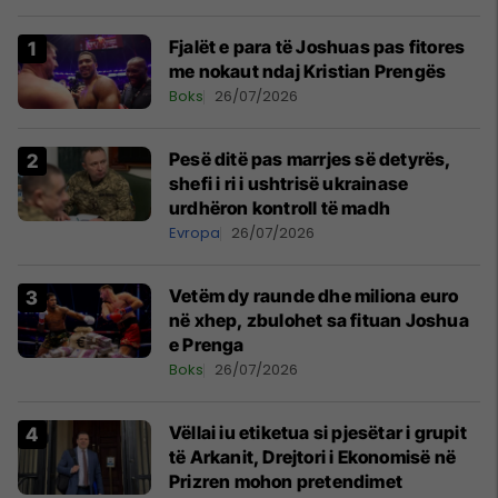
Fjalët e para të Joshuas pas fitores
me nokaut ndaj Kristian Prengës
Boks
26/07/2026
Pesë ditë pas marrjes së detyrës,
shefi i ri i ushtrisë ukrainase
urdhëron kontroll të madh
Evropa
26/07/2026
Vetëm dy raunde dhe miliona euro
në xhep, zbulohet sa fituan Joshua
e Prenga
Boks
26/07/2026
Vëllai iu etiketua si pjesëtar i grupit
të Arkanit, Drejtori i Ekonomisë në
Prizren mohon pretendimet