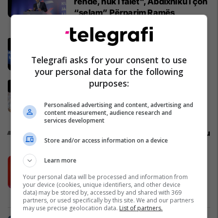
rëndë, nuk i falet", Abdixhiku i çon
“selam” Përparim Ramës
Politikë
Gjithçka që ndodhi në Kuvendin e
jashtëzakonshëm të LDK-së
Telegrafi asks for your consent to use
Politikë
your personal data for the following
purposes:
Abdixhiku i mbijetoi nismës së
shkarkimit, flet Muhaxheri
Personalised advertising and content, advertising and
Politikë
content measurement, audience research and
services development
Promo
Reklamo këtu
Store and/or access information on a device
Learn more
Këtë herë me kartelë gërvishtëse
plotësisht digjitale dhe mbi 40 mijë
Your personal data will be processed and information from
shpërblime instant!
your device (cookies, unique identifiers, and other device
data) may be stored by, accessed by and shared with 369
Meridian
partners, or used specifically by this site. We and our partners
may use precise geolocation data.
List of partners.