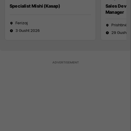
Specialist Mishi (Kasap)
Sales Deve
Manager
Ferizaj
Prishtinë
3 Gusht 2026
29 Gusht 