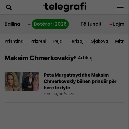
Ballina
Botërori 2026
Të fundit
Lajme
Prishtina
Prizreni
Peja
Ferizaj
Gjakova
Mitrov
Maksim Chmerkovskiy
6 Artikuj
Peta Murgatroyd dhe Maksim
Chmerkovskiy bëhen prindër për
herë të dytë
Yjet
19/06/2023