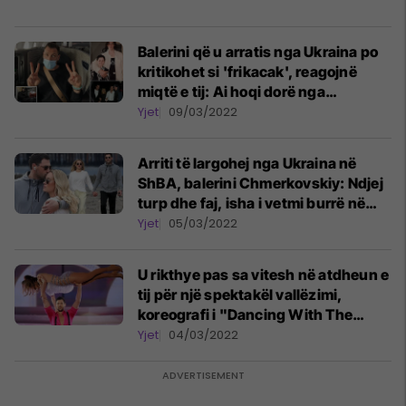
Balerini që u arratis nga Ukraina po
kritikohet si 'frikacak', reagojnë
miqtë e tij: Ai hoqi dorë nga
nënshtetësia ukrainase
Yjet
09/03/2022
Arriti të largohej nga Ukraina në
ShBA, balerini Chmerkovskiy: Ndjej
turp dhe faj, isha i vetmi burrë në
trenin e mbushur me gra dhe fëmijë
Yjet
05/03/2022
U rikthye pas sa vitesh në atdheun e
tij për një spektakël vallëzimi,
koreografi i "Dancing With The
Stars" ngeci në Ukrainë dhe mezi u
Yjet
04/03/2022
arratis