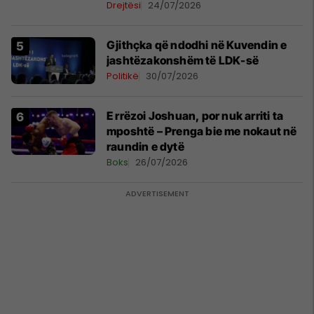
Drejtësi
24/07/2026
Gjithçka që ndodhi në Kuvendin e
jashtëzakonshëm të LDK-së
Politikë
30/07/2026
E rrëzoi Joshuan, por nuk arriti ta
mposhtë – Prenga bie me nokaut në
raundin e dytë
Boks
26/07/2026