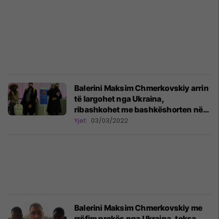
Balerini Maksim Chmerkovskiy arrin
të largohet nga Ukraina,
ribashkohet me bashkëshorten në
Shtetet e Bashkuara të Amerikës
Yjet
03/03/2022
Balerini Maksim Chmerkovskiy me
rrëfim prekës nga Ukraina, teksa