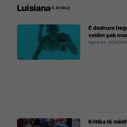
Luisiana
4 Artikuj
E dashura treg
vetëm pak mom
Nga Bota
21/09/201
Kritika të mëd