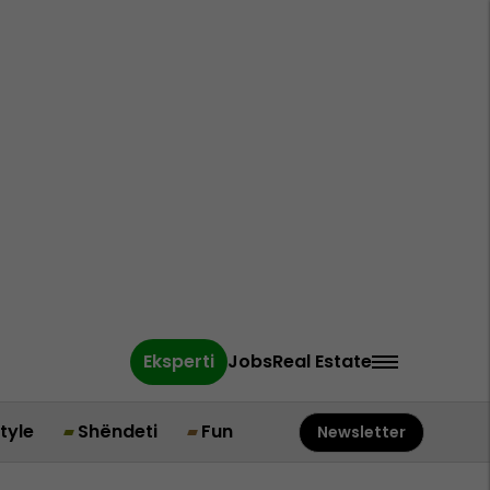
Eksperti
Jobs
Real Estate
style
Shëndeti
Fun
Newsletter