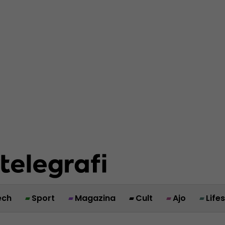
ech
Sport
Magazina
Cult
Ajo
Life