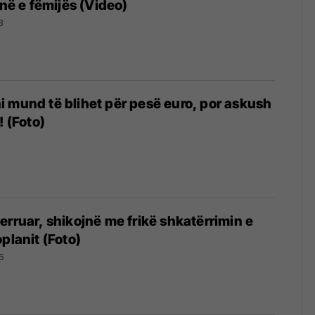
inë e fëmijës (Video)
8
 mund të blihet për pesë euro, por askush
! (Foto)
erruar, shikojnë me frikë shkatërrimin e
planit (Foto)
6