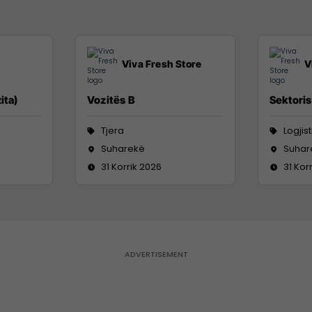
Viva Fresh Store
V
ita)
Vozitës B
Sektoris
Tjera
Logjis
Suharekë
Suhar
31 Korrik 2026
31 Kor