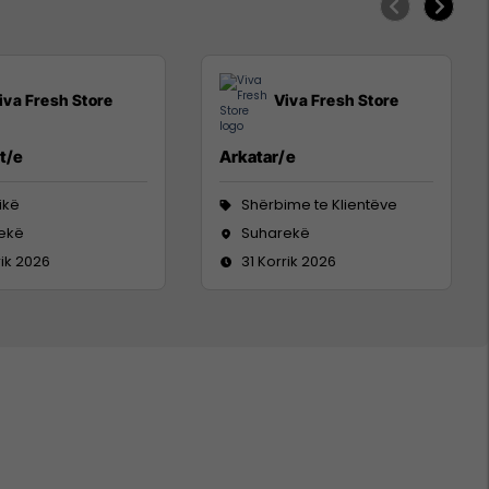
iva Fresh Store
Viva Fresh Store
t/e
Arkatar/e
tikë
Shërbime te Klientëve
ekë
Suharekë
rik 2026
31 Korrik 2026