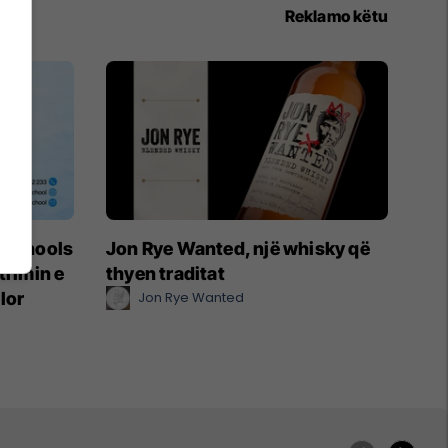
Reklamo këtu
t Schools
Jon Rye Wanted, një whisky që
trimin e
thyen traditat
lor
Jon Rye Wanted