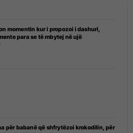
on momentin kur i propozoi i dashuri,
ente para se të mbytej në ujë
9
ha për babanë që shfrytëzoi krokodilin, për