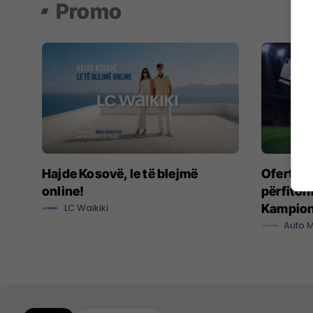
Promo
Hajde Kosovë, le të blejmë
Oferta e 
online!
përfitoni
LC Waikiki
Kampiona
Auto M