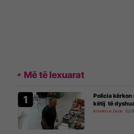
Më të lexuarat
Policia kërkon
këtij të dyshua
Kronika e Zezë
02/