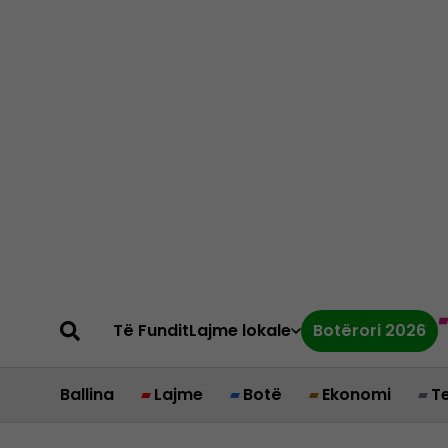
Të Fundit
Lajme lokale
Botërori 2026
Ballina
Lajme
Botë
Ekonomi
T