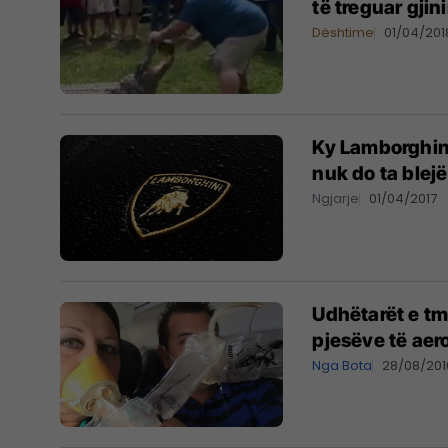
të treguar gjin
Dështime
01/04/201
Ky Lamborghini
nuk do ta blejë
Ngjarje
01/04/2017
Udhëtarët e tm
pjesëve të aero
Nga Bota
28/08/201