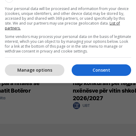
Your personal data will be processed and information from your device
(cookies, unique identifiers, and other device data) may be stored by,
accessed by and shared with 369 partners, or used specifically by this
site. We and our partners may use precise geolocation data.
List of
partners.
Some vendors may process your personal data on the basis of legitimate
interest, which you can object to by managing your options below. Look
for a link at the bottom of this page or in the site menu to manage or
withdraw consent in privacy and cookie settings.
Manage options
Consent
Renault s'ka të ndalur -
UBT International Smar
 para finales së
hap konkursin për regjis
tit Botëror
nxënësve për vitin shkol
ita
2026/2027
UBT