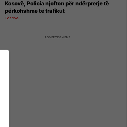
Kosovë, Policia njofton për ndërprerje të
përkohshme të trafikut
Kosovë